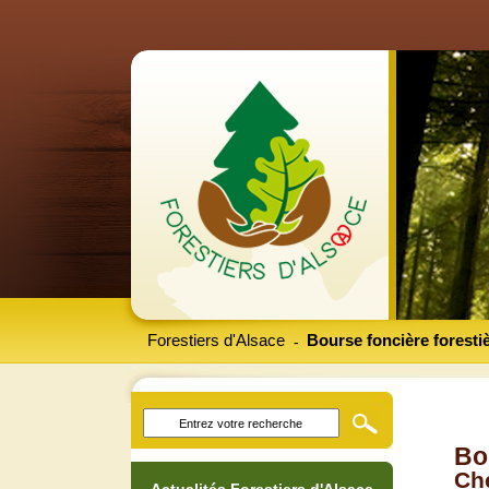
Forestiers d'Alsace
Bourse foncière foresti
-
Bo
Che