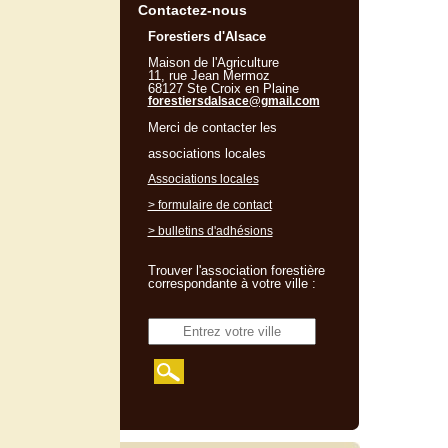
Contactez-nous
Forestiers d'Alsace
Maison de l'Agriculture
11, rue Jean Mermoz
68127 Ste Croix en Plaine
forestiersdalsace@gmail.com
Merci de contacter les
associations locales
Associations locales
> formulaire de contact
> bulletins d'adhésions
Trouver l'association forestière
correspondante à votre ville :