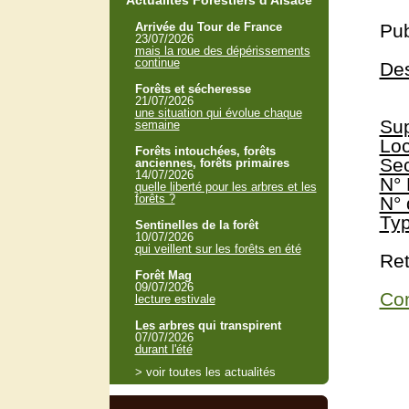
Actualités Forestiers d'Alsace
Arrivée du Tour de France
Pub
23/07/2026
mais la roue des dépérissements
continue
Des
Forêts et sécheresse
21/07/2026
une situation qui évolue chaque
Sup
semaine
Loc
Forêts intouchées, forêts
Sec
anciennes, forêts primaires
14/07/2026
N° 
quelle liberté pour les arbres et les
forêts ?
N° 
Typ
Sentinelles de la forêt
10/07/2026
qui veillent sur les forêts en été
Ret
Forêt Mag
09/07/2026
Con
lecture estivale
Les arbres qui transpirent
07/07/2026
durant l'été
> voir toutes les actualités