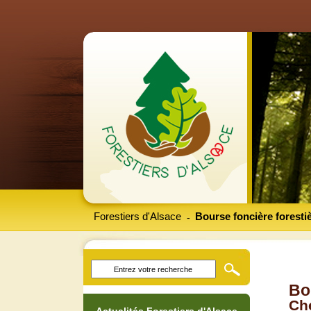
Forestiers d'Alsace
Bourse foncière foresti
-
Bo
Che