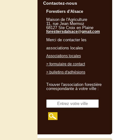
Contactez-nous
Forestiers d'Alsace
Maison de l'Agriculture
11, rue Jean Mermoz
68127 Ste Croix en Plaine
forestiersdalsace@gmail.com
Merci de contacter les
associations locales
Associations locales
> formulaire de contact
> bulletins d'adhésions
Trouver l'association forestière
correspondante à votre ville :