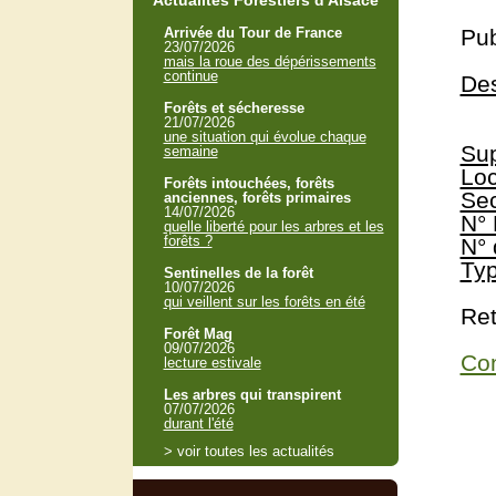
Actualités Forestiers d'Alsace
Arrivée du Tour de France
Pub
23/07/2026
mais la roue des dépérissements
continue
Des
Forêts et sécheresse
21/07/2026
une situation qui évolue chaque
Sup
semaine
Loc
Forêts intouchées, forêts
Sec
anciennes, forêts primaires
14/07/2026
N° 
quelle liberté pour les arbres et les
forêts ?
N° 
Typ
Sentinelles de la forêt
10/07/2026
qui veillent sur les forêts en été
Ret
Forêt Mag
09/07/2026
Con
lecture estivale
Les arbres qui transpirent
07/07/2026
durant l'été
> voir toutes les actualités