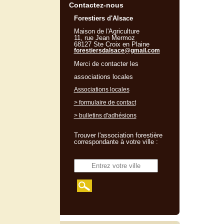
Contactez-nous
Forestiers d'Alsace
Maison de l'Agriculture
11, rue Jean Mermoz
68127 Ste Croix en Plaine
forestiersdalsace@gmail.com
Merci de contacter les
associations locales
Associations locales
> formulaire de contact
> bulletins d'adhésions
Trouver l'association forestière
correspondante à votre ville :