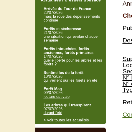
Actualités Forestiers d'Alsace
Ann
Arrivée du Tour de France
23/07/2026
Che
mais la roue des dépérissements
continue
Pub
Forêts et sécheresse
21/07/2026
une situation qui évolue chaque
Des
semaine
Forêts intouchées, forêts
anciennes, forêts primaires
14/07/2026
Sup
quelle liberté pour les arbres et les
Loc
forêts ?
Sec
Sentinelles de la forêt
N° 
10/07/2026
qui veillent sur les forêts en été
N° 
Typ
Forêt Mag
09/07/2026
lecture estivale
Ret
Les arbres qui transpirent
07/07/2026
durant l'été
Con
> voir toutes les actualités