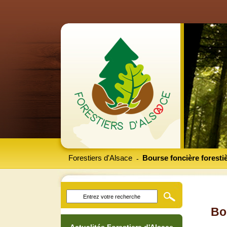
Forestiers d'Alsace
Bourse foncière foresti
-
Bo