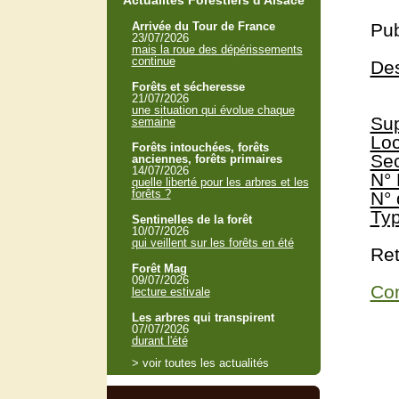
Actualités Forestiers d'Alsace
Arrivée du Tour de France
Pub
23/07/2026
mais la roue des dépérissements
continue
Des
Forêts et sécheresse
21/07/2026
une situation qui évolue chaque
Sup
semaine
Loc
Forêts intouchées, forêts
Sec
anciennes, forêts primaires
14/07/2026
N° 
quelle liberté pour les arbres et les
forêts ?
N° 
Typ
Sentinelles de la forêt
10/07/2026
qui veillent sur les forêts en été
Ret
Forêt Mag
09/07/2026
Con
lecture estivale
Les arbres qui transpirent
07/07/2026
durant l'été
> voir toutes les actualités