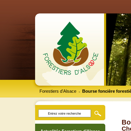
Forestiers d'Alsace
Bourse foncière foresti
-
Bo
Che