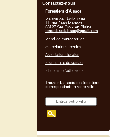
Contactez-nous
Forestiers d'Alsace
Maison de l'Agriculture
11, rue Jean Mermoz
68127 Ste Croix en Plaine
forestiersdalsace@gmail.com
Merci de contacter les
associations locales
Associations locales
> formulaire de contact
> bulletins d'adhésions
Trouver l'association forestière
correspondante à votre ville :