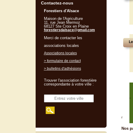
Contactez-nous
Forestiers d'Alsace
Maison de l'Agriculture
11, rue Jean Mermoz
68127 Ste Croix en Plaine
forestiersdalsace@gmail.com
Merci de contacter les
Le
associations locales
Associations locales
> formulaire de contact
> bulletins d'adhésions
Trouver l'association forestière
correspondante à votre ville :
"
r
Nos pa