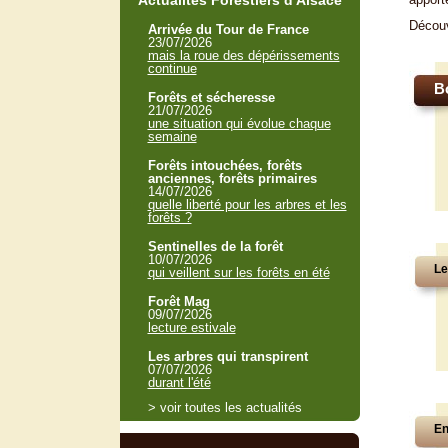
Actualités Forestiers d'Alsace
Décou
Arrivée du Tour de France
23/07/2026
mais la roue des dépérissements
continue
B
Forêts et sécheresse
21/07/2026
une situation qui évolue chaque
semaine
Forêts intouchées, forêts
anciennes, forêts primaires
14/07/2026
quelle liberté pour les arbres et les
forêts ?
Sentinelles de la forêt
10/07/2026
Le
qui veillent sur les forêts en été
Forêt Mag
09/07/2026
lecture estivale
Les arbres qui transpirent
07/07/2026
durant l'été
> voir toutes les actualités
En