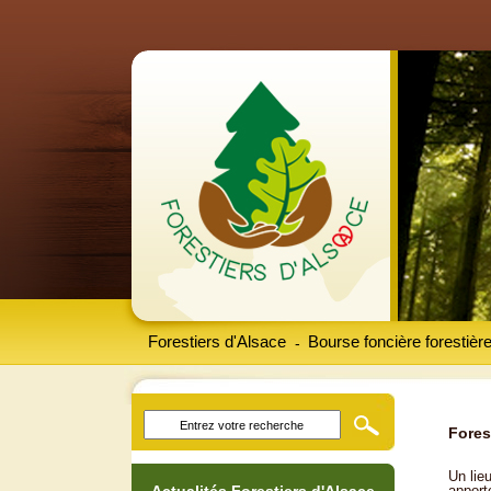
Forestiers d'Alsace
Bourse foncière forestièr
-
Fores
Un lieu
apport