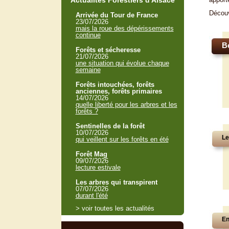
Actualités Forestiers d'Alsace
Décou
Arrivée du Tour de France
23/07/2026
mais la roue des dépérissements
continue
B
Forêts et sécheresse
21/07/2026
une situation qui évolue chaque
semaine
Forêts intouchées, forêts
anciennes, forêts primaires
14/07/2026
quelle liberté pour les arbres et les
forêts ?
Sentinelles de la forêt
10/07/2026
Le
qui veillent sur les forêts en été
Forêt Mag
09/07/2026
lecture estivale
Les arbres qui transpirent
07/07/2026
durant l'été
> voir toutes les actualités
En