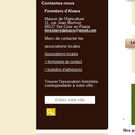
Contactez-nous
Forestiers d'Alsace
Maison de l'Agriculture
11, rue Jean Mermoz
68127 Ste Croix en Plaine
forestiersdalsace@gmail.com
Merci de contacter les
Le
associations locales
Associations locales
> formulaire de contact
> bulletins d'adhésions
Trouver l'association forestière
correspondante à votre ville :
"
r
Nos pa