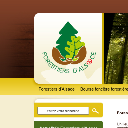
Forestiers d'Alsace
Bourse foncière forestièr
-
Fores
Un lieu
apport