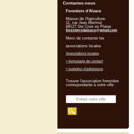
Contactez-nous
Forestiers d'Alsace
Maison de l'Agriculture
11, rue Jean Mermoz
68127 Ste Croix en Plaine
forestiersdalsace@gmail.com
Merci de contacter les
associations locales
Associations locales
> formulaire de contact
> bulletins d'adhésions
Trouver l'association forestière
correspondante à votre ville :