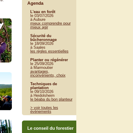
Agenda
L'eau en forêt
le 03/07/2026
à Aubure
mieux comprendre pour
mieux agir
Sécurité du
bûcheronnage
le 18/09/2026
à Saales
les règles essentielles
Planter ou régénérer
le 25/09/2026
à Marmoutier
avantages,
inconvénients, choix
Techniques de
plantation
le 09/10/2026
à Heidolsheim
le béaba du bon planteur
> voir toutes les
évènements
Le conseil du forestier