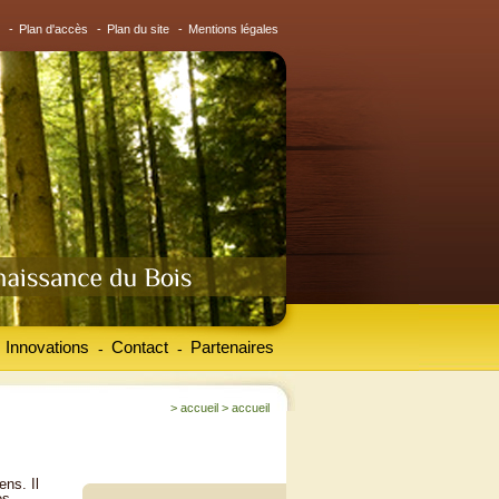
-
Plan d'accès
-
Plan du site
-
Mentions légales
Innovations
Contact
Partenaires
-
-
>
accueil
>
accueil
ens. Il
es.