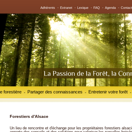
Adhérents
-
Extranet
-
Lexique
-
FAQ
-
Agenda
-
Contact
e forestière
Partager des connaissances
Entretenir votre forêt
-
-
-
Forestiers d'Alsace
Un lieu de rencontre et d'échange pour les propriétaires forestiers alsaci
apporte des conseils et des solutions pour valoriser les parcelles boisé