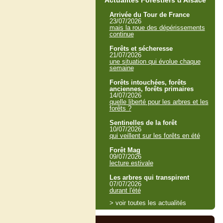
Actualités Forestiers d'Alsace
Arrivée du Tour de France
23/07/2026
mais la roue des dépérissements
continue
Forêts et sécheresse
21/07/2026
une situation qui évolue chaque
semaine
Forêts intouchées, forêts
anciennes, forêts primaires
14/07/2026
quelle liberté pour les arbres et les
forêts ?
Sentinelles de la forêt
10/07/2026
qui veillent sur les forêts en été
Forêt Mag
09/07/2026
lecture estivale
Les arbres qui transpirent
07/07/2026
durant l'été
> voir toutes les actualités