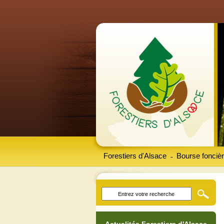
Forestiers d'Alsace
Bourse foncièr
-