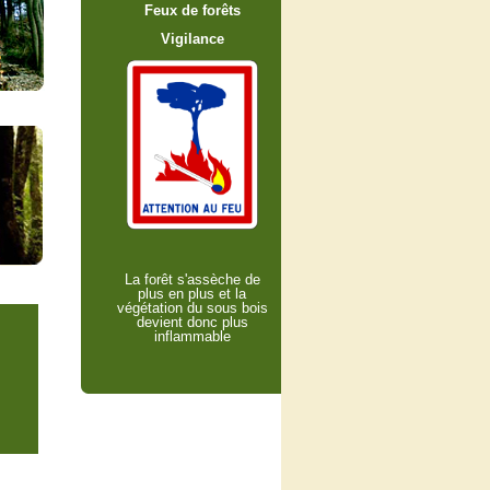
Feux de forêts
Vigilance
La forêt s'assèche de
plus en plus et la
végétation du sous bois
devient donc plus
inflammable