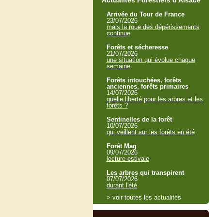
Actualités Forestiers d'Alsace
Arrivée du Tour de France
23/07/2026
mais la roue des dépérissements
continue
Forêts et sécheresse
21/07/2026
une situation qui évolue chaque
semaine
Forêts intouchées, forêts
anciennes, forêts primaires
14/07/2026
quelle liberté pour les arbres et les
forêts ?
Sentinelles de la forêt
10/07/2026
qui veillent sur les forêts en été
Forêt Mag
09/07/2026
lecture estivale
Les arbres qui transpirent
07/07/2026
durant l'été
> voir toutes les actualités