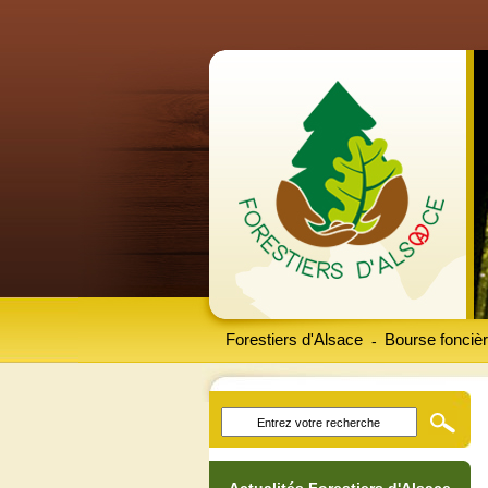
Forestiers d'Alsace
Bourse foncièr
-