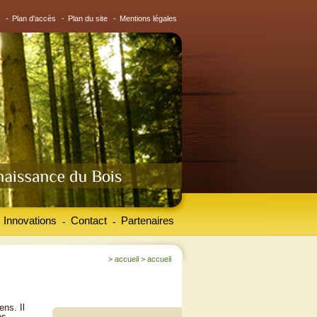
-
Plan d'accès
-
Plan du site
-
Mentions légales
Innovations
Contact
Partenaires
-
-
>
accueil
>
accueil
ens. Il
es.