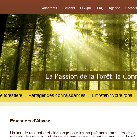
Adhérents
-
Extranet
-
Lexique
-
FAQ
-
Agenda
-
Contact
e forestière
Partager des connaissances
Entretenir votre forêt
-
-
-
Forestiers d'Alsace
Un lieu de rencontre et d'échange pour les propriétaires forestiers alsaci
apporte des conseils et des solutions pour valoriser les parcelles boisé