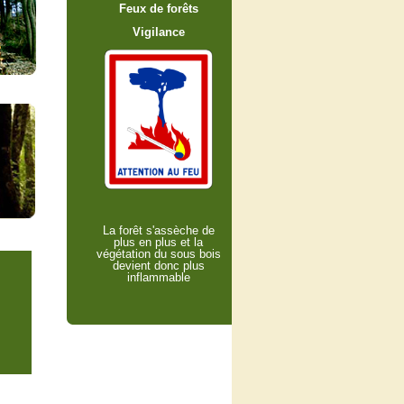
Feux de forêts
Vigilance
La forêt s'assèche de
plus en plus et la
végétation du sous bois
devient donc plus
inflammable