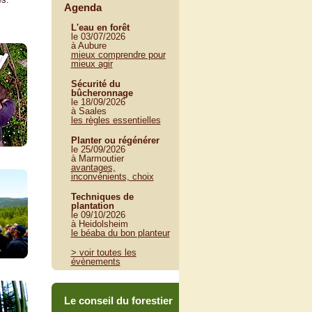
Agenda
L'eau en forêt
le 03/07/2026
à Aubure
mieux comprendre pour
mieux agir
Sécurité du
bûcheronnage
le 18/09/2026
à Saales
les règles essentielles
Planter ou régénérer
le 25/09/2026
à Marmoutier
avantages,
inconvénients, choix
Techniques de
plantation
le 09/10/2026
à Heidolsheim
le béaba du bon planteur
> voir toutes les
évènements
Le conseil du forestier