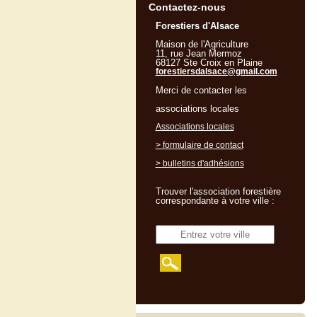
Contactez-nous
Forestiers d'Alsace
Maison de l'Agriculture
11, rue Jean Mermoz
68127 Ste Croix en Plaine
forestiersdalsace@gmail.com
Merci de contacter les
associations locales
Associations locales
> formulaire de contact
> bulletins d'adhésions
Trouver l'association forestière
correspondante à votre ville :