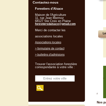
Contactez-nous
Forestiers d'Alsace
Maison de l'Agriculture
11, rue Jean Mermoz
68127 Ste Croix en Plaine
forestiersdalsace@gmail.com
Merci de contacter les
Le
associations locales
Associations locales
> formulaire de contact
> bulletins d'adhésions
Trouver l'association forestière
correspondante à votre ville :
"
r
Nos pa