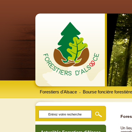
Forestiers d'Alsace
Bourse foncière forestièr
-
Fores
Un lieu
apport