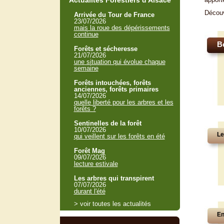
Actualités Forestiers d'Alsace
Décou
Arrivée du Tour de France
23/07/2026
mais la roue des dépérissements
continue
B
Forêts et sécheresse
21/07/2026
une situation qui évolue chaque
semaine
Forêts intouchées, forêts
anciennes, forêts primaires
14/07/2026
quelle liberté pour les arbres et les
forêts ?
Sentinelles de la forêt
10/07/2026
Le
qui veillent sur les forêts en été
Forêt Mag
09/07/2026
lecture estivale
Les arbres qui transpirent
07/07/2026
durant l'été
> voir toutes les actualités
En