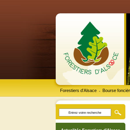
Forestiers d'Alsace
Bourse foncièr
-