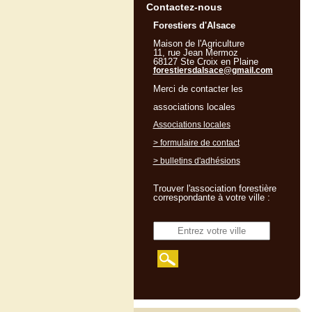
Contactez-nous
Forestiers d'Alsace
Maison de l'Agriculture
11, rue Jean Mermoz
68127 Ste Croix en Plaine
forestiersdalsace@gmail.com
Merci de contacter les
associations locales
Associations locales
> formulaire de contact
> bulletins d'adhésions
Trouver l'association forestière
correspondante à votre ville :