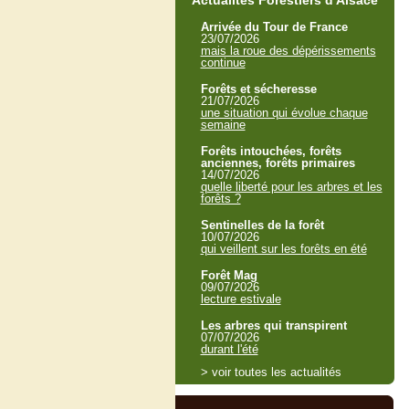
Actualités Forestiers d'Alsace
Arrivée du Tour de France
23/07/2026
mais la roue des dépérissements
continue
Forêts et sécheresse
21/07/2026
une situation qui évolue chaque
semaine
Forêts intouchées, forêts
anciennes, forêts primaires
14/07/2026
quelle liberté pour les arbres et les
forêts ?
Sentinelles de la forêt
10/07/2026
qui veillent sur les forêts en été
Forêt Mag
09/07/2026
lecture estivale
Les arbres qui transpirent
07/07/2026
durant l'été
> voir toutes les actualités