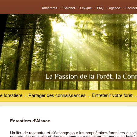
Adhérents
-
Extranet
-
Lexique
-
FAQ
-
Agenda
-
Contact
e forestière
Partager des connaissances
Entretenir votre forêt
-
-
-
Forestiers d'Alsace
Un lieu de rencontre et d'échange pour les propriétaires forestiers alsaci
apporte des conseils et des solutions pour valoriser les parcelles boisé