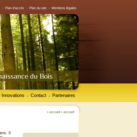
-
Plan d'accès
-
Plan du site
-
Mentions légales
Innovations
Contact
Partenaires
-
-
>
accueil
>
accueil
ens. Il
es.