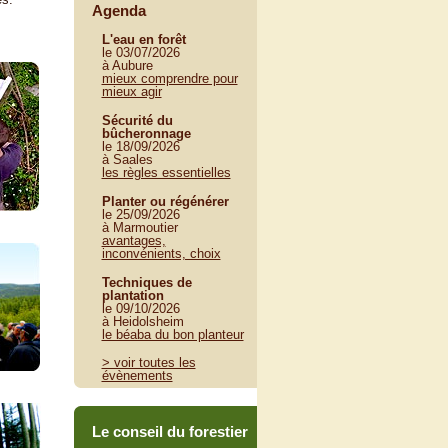
Agenda
L'eau en forêt
le 03/07/2026
à Aubure
mieux comprendre pour
mieux agir
Sécurité du
bûcheronnage
le 18/09/2026
à Saales
les règles essentielles
Planter ou régénérer
le 25/09/2026
à Marmoutier
avantages,
inconvénients, choix
Techniques de
plantation
le 09/10/2026
à Heidolsheim
le béaba du bon planteur
> voir toutes les
évènements
Le conseil du forestier