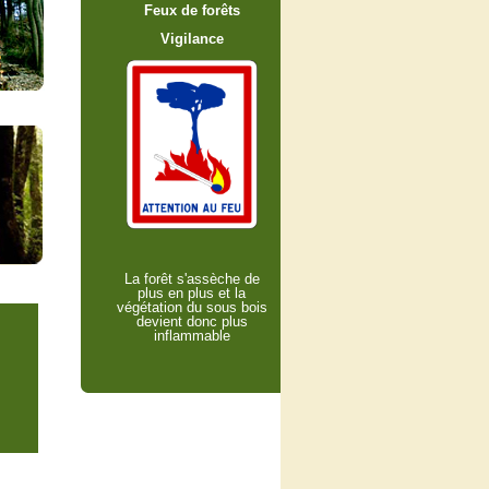
Feux de forêts
Vigilance
La forêt s'assèche de
plus en plus et la
végétation du sous bois
devient donc plus
inflammable