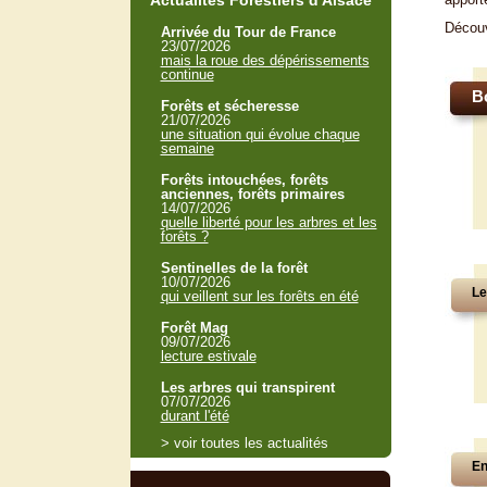
Actualités Forestiers d'Alsace
Décou
Arrivée du Tour de France
23/07/2026
mais la roue des dépérissements
continue
B
Forêts et sécheresse
21/07/2026
une situation qui évolue chaque
semaine
Forêts intouchées, forêts
anciennes, forêts primaires
14/07/2026
quelle liberté pour les arbres et les
forêts ?
Sentinelles de la forêt
10/07/2026
Le
qui veillent sur les forêts en été
Forêt Mag
09/07/2026
lecture estivale
Les arbres qui transpirent
07/07/2026
durant l'été
> voir toutes les actualités
En