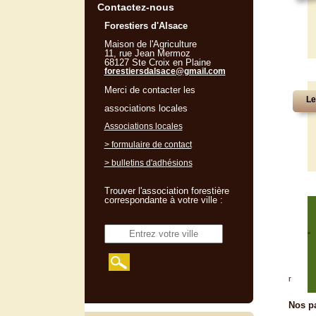
Contactez-nous
Forestiers d'Alsace
Maison de l'Agriculture
11, rue Jean Mermoz
68127 Ste Croix en Plaine
forestiersdalsace@gmail.com
Merci de contacter les
Le
associations locales
Associations locales
> formulaire de contact
> bulletins d'adhésions
Trouver l'association forestière
correspondante à votre ville :
"
r
Nos pa