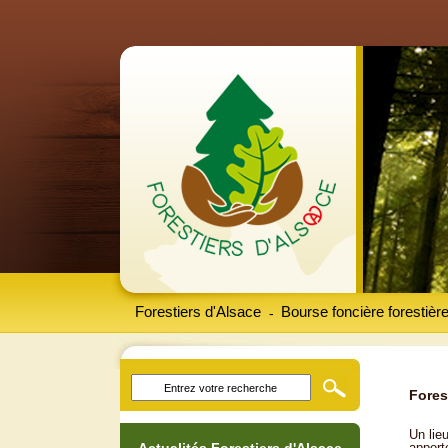
Forestiers d'Alsace
Bourse foncière forestièr
-
Fores
Un lieu
apport