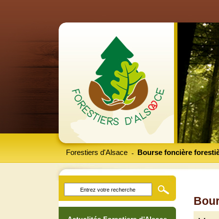
Forestiers d'Alsace
Bourse foncière foresti
-
Bour