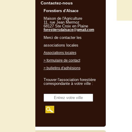
Contactez-nous
Forestiers d'Alsace
Maison de l'Agriculture
11, rue Jean Mermoz
68127 Ste Croix en Plaine
forestiersdalsace@gmail.com
Merci de contacter les
associations locales
Associations locales
> formulaire de contact
> bulletins d'adhésions
Trouver l'association forestière
correspondante à votre ville :