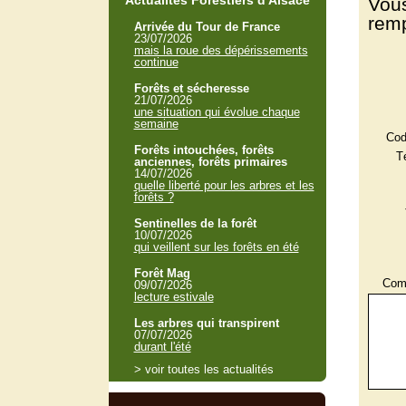
Actualités Forestiers d'Alsace
Vous
remp
Arrivée du Tour de France
23/07/2026
mais la roue des dépérissements
continue
Forêts et sécheresse
21/07/2026
une situation qui évolue chaque
semaine
Cod
Forêts intouchées, forêts
T
anciennes, forêts primaires
14/07/2026
quelle liberté pour les arbres et les
forêts ?
Sentinelles de la forêt
10/07/2026
qui veillent sur les forêts en été
Forêt Mag
Comm
09/07/2026
lecture estivale
Les arbres qui transpirent
07/07/2026
durant l'été
> voir toutes les actualités