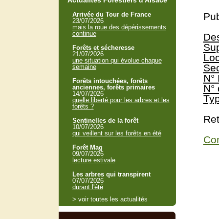
Actualités Forestiers d'Alsace
Arrivée du Tour de France
Pub
23/07/2026
mais la roue des dépérissements
continue
Des
Sup
Forêts et sécheresse
21/07/2026
Loc
une situation qui évolue chaque
Sec
semaine
N° 
Forêts intouchées, forêts
N° 
anciennes, forêts primaires
14/07/2026
Typ
quelle liberté pour les arbres et les
forêts ?
Ret
Sentinelles de la forêt
10/07/2026
qui veillent sur les forêts en été
Con
Forêt Mag
09/07/2026
lecture estivale
Les arbres qui transpirent
07/07/2026
durant l'été
> voir toutes les actualités