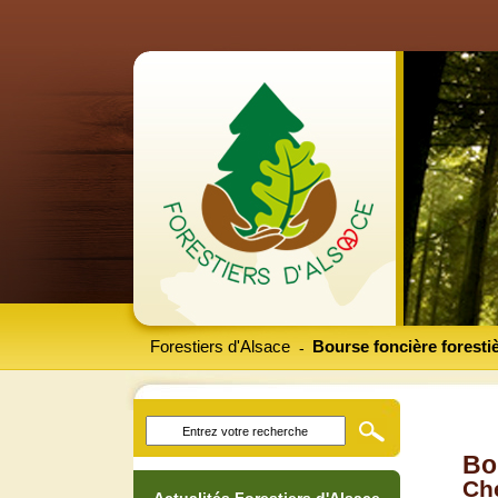
Forestiers d'Alsace
Bourse foncière foresti
-
Bo
Che