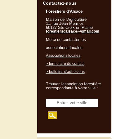
Contactez-nous
Forestiers d'Alsace
Maison de l'Agriculture
11, rue Jean Mermoz
68127 Ste Croix en Plaine
forestiersdalsace@gmail.com
Merci de contacter les
associations locales
Associations locales
> formulaire de contact
> bulletins d'adhésions
Trouver l'association forestière
correspondante à votre ville :