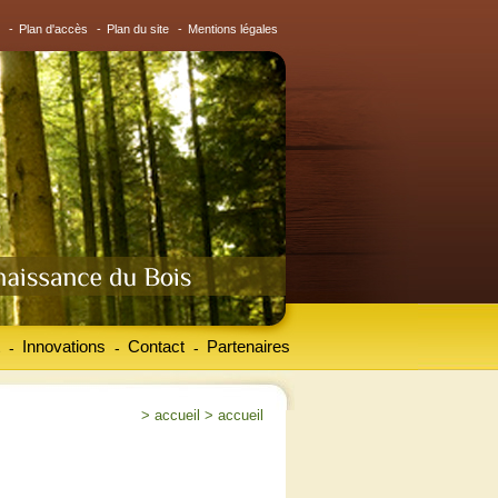
-
Plan d'accès
-
Plan du site
-
Mentions légales
Innovations
Contact
Partenaires
-
-
-
>
accueil
>
accueil