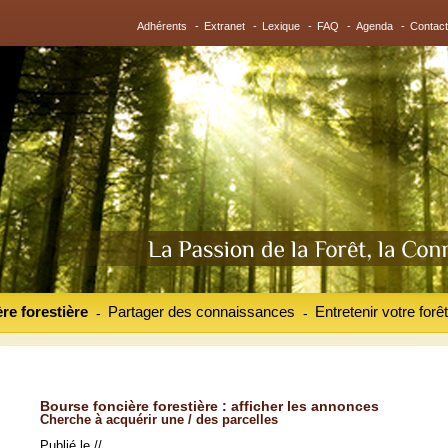
Adhérents
-
Extranet
-
Lexique
-
FAQ
-
Agenda
-
Contact
re forestière
Partager des connaissances
Entretenir votre forêt
-
-
Bourse foncière forestière : afficher les annonces
Cherche à acquérir une / des parcelles
Publié le //