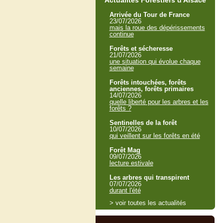
Actualités Forestiers d'Alsace
Arrivée du Tour de France
23/07/2026
mais la roue des dépérissements
continue
Forêts et sécheresse
21/07/2026
une situation qui évolue chaque
semaine
Forêts intouchées, forêts
anciennes, forêts primaires
14/07/2026
quelle liberté pour les arbres et les
forêts ?
Sentinelles de la forêt
10/07/2026
qui veillent sur les forêts en été
Forêt Mag
09/07/2026
lecture estivale
Les arbres qui transpirent
07/07/2026
durant l'été
> voir toutes les actualités