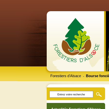
Forestiers d'Alsace
Bourse fonciè
-