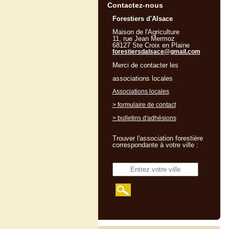
Contactez-nous
Forestiers d'Alsace
Maison de l'Agriculture
11, rue Jean Mermoz
68127 Ste Croix en Plaine
forestiersdalsace@gmail.com
Merci de contacter les
associations locales
Associations locales
> formulaire de contact
> bulletins d'adhésions
Trouver l'association forestière
correspondante à votre ville :