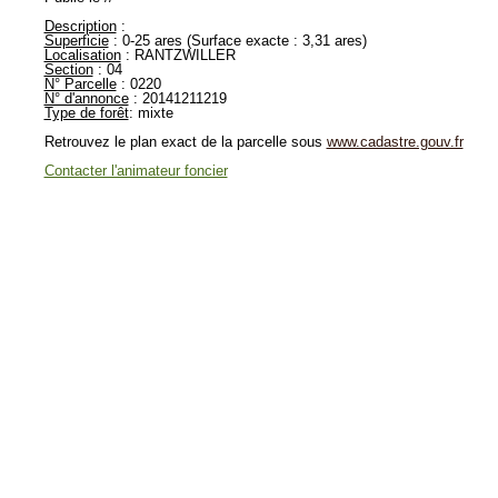
Description
:
Superficie
: 0-25 ares (Surface exacte : 3,31 ares)
Localisation
: RANTZWILLER
Section
: 04
N° Parcelle
: 0220
N° d'annonce
: 20141211219
Type de forêt
: mixte
Retrouvez le plan exact de la parcelle sous
www.cadastre.gouv.fr
Contacter l'animateur foncier