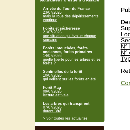
Actualités Forestiers d'Alsace
Arrivée du Tour de France
Pub
23/07/2026
mais la roue des dépérissements
continue
Des
Sup
Forêts et sécheresse
21/07/2026
Loc
une situation qui évolue chaque
Sec
semaine
N° 
Forêts intouchées, forêts
N° 
anciennes, forêts primaires
14/07/2026
Typ
quelle liberté pour les arbres et les
forêts ?
Ret
Sentinelles de la forêt
10/07/2026
qui veillent sur les forêts en été
Con
Forêt Mag
09/07/2026
lecture estivale
Les arbres qui transpirent
07/07/2026
durant l'été
> voir toutes les actualités