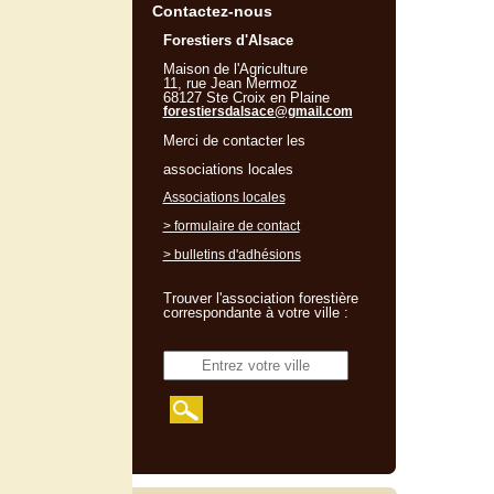
Contactez-nous
Forestiers d'Alsace
Maison de l'Agriculture
11, rue Jean Mermoz
68127 Ste Croix en Plaine
forestiersdalsace@gmail.com
Merci de contacter les
associations locales
Associations locales
> formulaire de contact
> bulletins d'adhésions
Trouver l'association forestière
correspondante à votre ville :