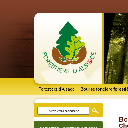
Forestiers d'Alsace
Bourse foncière foresti
-
Bo
Che