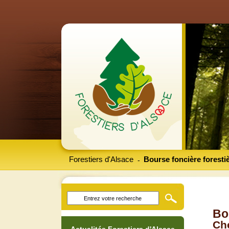
Forestiers d'Alsace
Bourse foncière foresti
-
Bo
Che