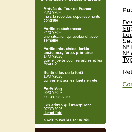
Actualités Forestiers d'Alsace
Arrivée du Tour de France
Pub
23/07/2026
mais la roue des dépérissements
continue
Des
Sup
Forêts et sécheresse
21/07/2026
Loc
une situation qui évolue chaque
Sec
semaine
N° 
Forêts intouchées, forêts
N° 
anciennes, forêts primaires
14/07/2026
Typ
quelle liberté pour les arbres et les
forêts ?
Ret
Sentinelles de la forêt
10/07/2026
qui veillent sur les forêts en été
Con
Forêt Mag
09/07/2026
lecture estivale
Les arbres qui transpirent
07/07/2026
durant l'été
> voir toutes les actualités