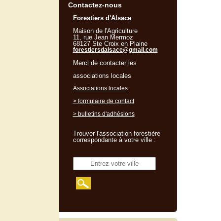
Contactez-nous
Forestiers d'Alsace
Maison de l'Agriculture
11, rue Jean Mermoz
68127 Ste Croix en Plaine
forestiersdalsace@gmail.com
Merci de contacter les
associations locales
Associations locales
> formulaire de contact
> bulletins d'adhésions
Trouver l'association forestière
correspondante à votre ville :