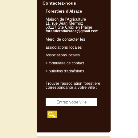
Contactez-nous
Forestiers d'Alsace
Maison de l'Agriculture
11, rue Jean Mermoz
68127 Ste Croix en Plaine
forestiersdalsace@gmail.com
Merci de contacter les
associations locales
Associations locales
> formulaire de contact
> bulletins d'adhésions
Trouver l'association forestière
correspondante à votre ville :