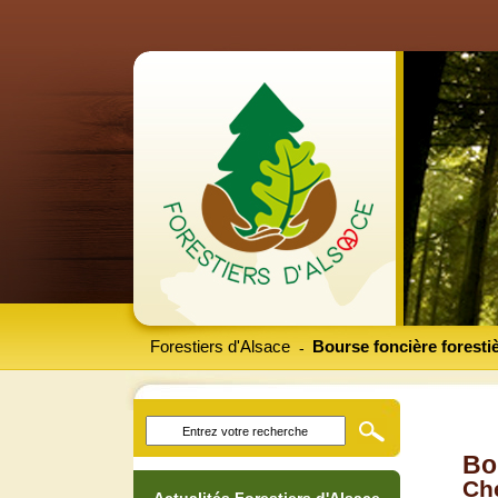
Forestiers d'Alsace
Bourse foncière foresti
-
Bo
Che