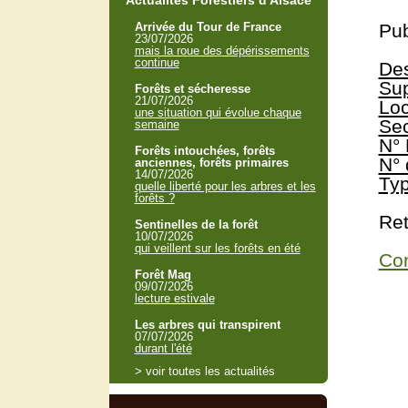
Actualités Forestiers d'Alsace
Arrivée du Tour de France
Pub
23/07/2026
mais la roue des dépérissements
continue
Des
Sup
Forêts et sécheresse
21/07/2026
Loc
une situation qui évolue chaque
Sec
semaine
N° 
Forêts intouchées, forêts
N° 
anciennes, forêts primaires
14/07/2026
Typ
quelle liberté pour les arbres et les
forêts ?
Ret
Sentinelles de la forêt
10/07/2026
qui veillent sur les forêts en été
Con
Forêt Mag
09/07/2026
lecture estivale
Les arbres qui transpirent
07/07/2026
durant l'été
> voir toutes les actualités