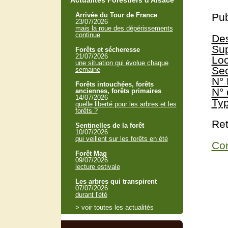
Actualités Forestiers d'Alsace
Arrivée du Tour de France
Pub
23/07/2026
mais la roue des dépérissements
continue
Des
Sup
Forêts et sécheresse
21/07/2026
Loc
une situation qui évolue chaque
Sec
semaine
N° 
Forêts intouchées, forêts
N° 
anciennes, forêts primaires
14/07/2026
Typ
quelle liberté pour les arbres et les
forêts ?
Ret
Sentinelles de la forêt
10/07/2026
qui veillent sur les forêts en été
Con
Forêt Mag
09/07/2026
lecture estivale
Les arbres qui transpirent
07/07/2026
durant l'été
> voir toutes les actualités