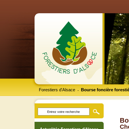
Forestiers d'Alsace
Bourse foncière foresti
-
Bo
Che