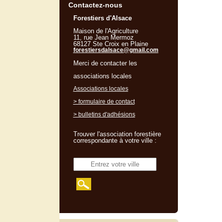
Contactez-nous
Forestiers d'Alsace
Maison de l'Agriculture
11, rue Jean Mermoz
68127 Ste Croix en Plaine
forestiersdalsace@gmail.com
Merci de contacter les
associations locales
Associations locales
> formulaire de contact
> bulletins d'adhésions
Trouver l'association forestière
correspondante à votre ville :