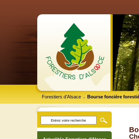
Forestiers d'Alsace
Bourse foncière foresti
-
Bo
Che