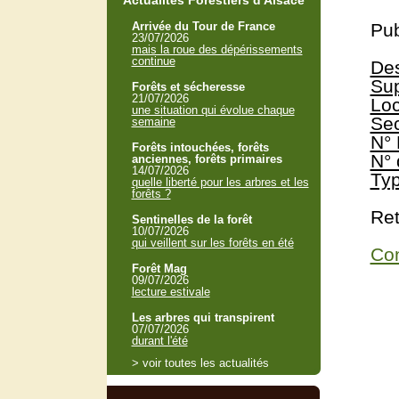
Actualités Forestiers d'Alsace
Arrivée du Tour de France
Pub
23/07/2026
mais la roue des dépérissements
continue
Des
Sup
Forêts et sécheresse
21/07/2026
Loc
une situation qui évolue chaque
Sec
semaine
N° 
Forêts intouchées, forêts
N° 
anciennes, forêts primaires
14/07/2026
Typ
quelle liberté pour les arbres et les
forêts ?
Ret
Sentinelles de la forêt
10/07/2026
qui veillent sur les forêts en été
Con
Forêt Mag
09/07/2026
lecture estivale
Les arbres qui transpirent
07/07/2026
durant l'été
> voir toutes les actualités