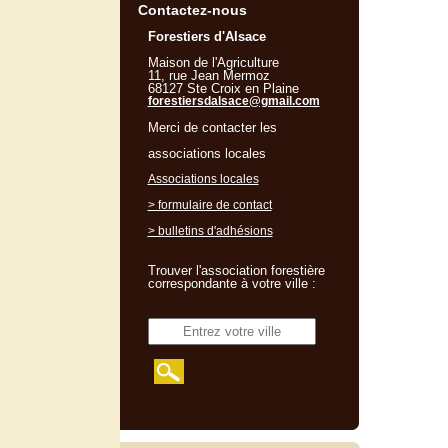
Contactez-nous
Forestiers d'Alsace
Maison de l'Agriculture
11, rue Jean Mermoz
68127 Ste Croix en Plaine
forestiersdalsace@gmail.com
Merci de contacter les
associations locales
Associations locales
> formulaire de contact
> bulletins d'adhésions
Trouver l'association forestière
correspondante à votre ville :