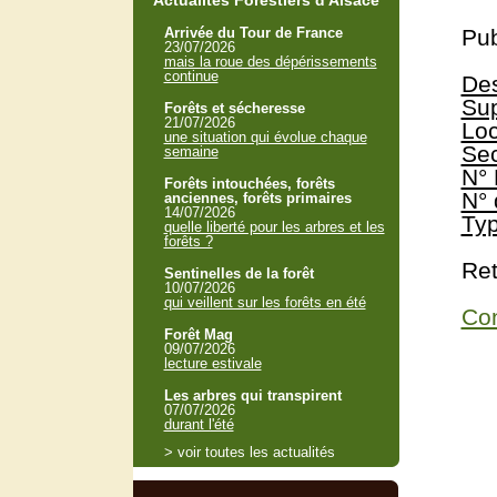
Actualités Forestiers d'Alsace
Arrivée du Tour de France
Pub
23/07/2026
mais la roue des dépérissements
continue
Des
Sup
Forêts et sécheresse
21/07/2026
Loc
une situation qui évolue chaque
Sec
semaine
N° 
Forêts intouchées, forêts
N° 
anciennes, forêts primaires
14/07/2026
Typ
quelle liberté pour les arbres et les
forêts ?
Ret
Sentinelles de la forêt
10/07/2026
qui veillent sur les forêts en été
Con
Forêt Mag
09/07/2026
lecture estivale
Les arbres qui transpirent
07/07/2026
durant l'été
> voir toutes les actualités