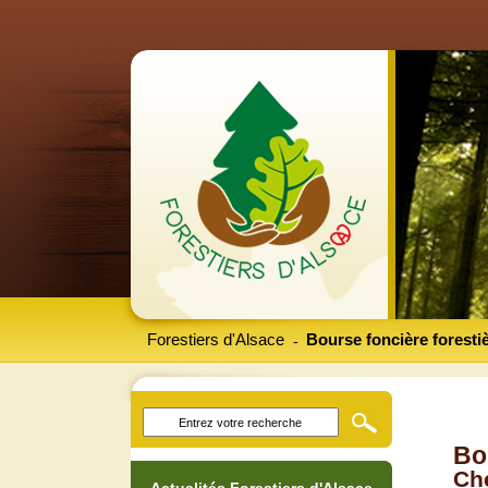
Forestiers d'Alsace
Bourse foncière foresti
-
Bo
Che