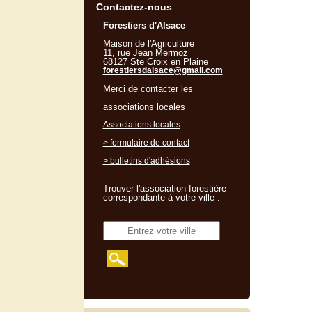
Contactez-nous
Forestiers d'Alsace
Maison de l'Agriculture
11, rue Jean Mermoz
68127 Ste Croix en Plaine
forestiersdalsace@gmail.com
Merci de contacter les
associations locales
Associations locales
> formulaire de contact
> bulletins d'adhésions
Trouver l'association forestière
correspondante à votre ville :