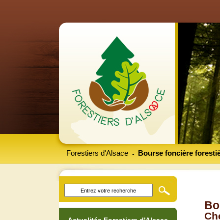
Forestiers d'Alsace
Bourse foncière foresti
-
Bo
Che