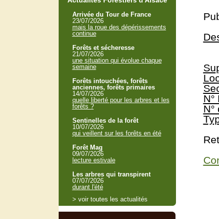
Actualités Forestiers d'Alsace
Arrivée du Tour de France
Pub
23/07/2026
mais la roue des dépérissements
continue
Des
Forêts et sécheresse
21/07/2026
une situation qui évolue chaque
Sup
semaine
Loc
Forêts intouchées, forêts
Sec
anciennes, forêts primaires
14/07/2026
N° 
quelle liberté pour les arbres et les
forêts ?
N° 
Typ
Sentinelles de la forêt
10/07/2026
qui veillent sur les forêts en été
Ret
Forêt Mag
09/07/2026
Con
lecture estivale
Les arbres qui transpirent
07/07/2026
durant l'été
> voir toutes les actualités