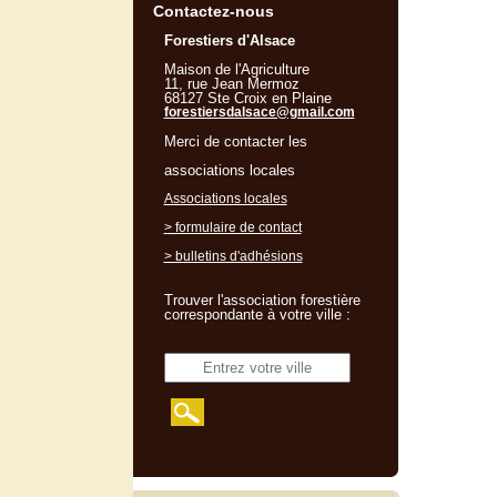
Contactez-nous
Forestiers d'Alsace
Maison de l'Agriculture
11, rue Jean Mermoz
68127 Ste Croix en Plaine
forestiersdalsace@gmail.com
Merci de contacter les
associations locales
Associations locales
> formulaire de contact
> bulletins d'adhésions
Trouver l'association forestière
correspondante à votre ville :