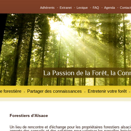
Adhérents
-
Extranet
-
Lexique
-
FAQ
-
Agenda
-
Contact
e forestière
Partager des connaissances
Entretenir votre forêt
-
-
-
Forestiers d'Alsace
Un lieu de rencontre et d'échange pour les propriétaires forestiers alsaci
apporte des conseils et des solutions pour valoriser les parcelles boisé