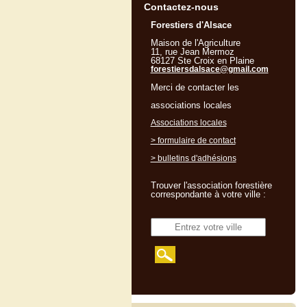
Contactez-nous
Forestiers d'Alsace
Maison de l'Agriculture
11, rue Jean Mermoz
68127 Ste Croix en Plaine
forestiersdalsace@gmail.com
Merci de contacter les
associations locales
Associations locales
> formulaire de contact
> bulletins d'adhésions
Trouver l'association forestière
correspondante à votre ville :