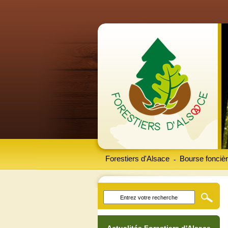
Forestiers d'Alsace
Bourse foncièr
-