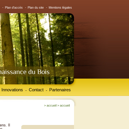
-
Plan d'accès
-
Plan du site
-
Mentions légales
Innovations
Contact
Partenaires
-
-
>
accueil
>
accueil
ens. Il
es.