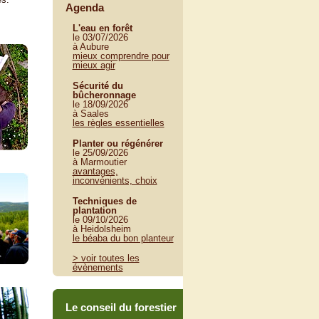
Agenda
L'eau en forêt
le 03/07/2026
à Aubure
mieux comprendre pour
mieux agir
Sécurité du
bûcheronnage
le 18/09/2026
à Saales
les règles essentielles
Planter ou régénérer
le 25/09/2026
à Marmoutier
avantages,
inconvénients, choix
Techniques de
plantation
le 09/10/2026
à Heidolsheim
le béaba du bon planteur
> voir toutes les
évènements
Le conseil du forestier