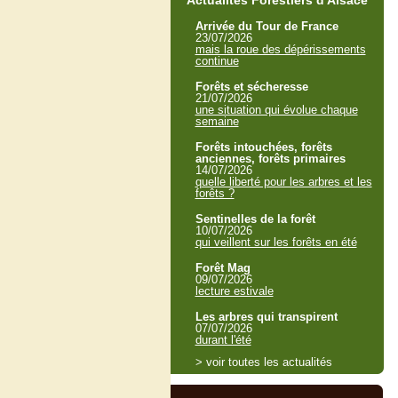
Actualités Forestiers d'Alsace
Arrivée du Tour de France
23/07/2026
mais la roue des dépérissements
continue
Forêts et sécheresse
21/07/2026
une situation qui évolue chaque
semaine
Forêts intouchées, forêts
anciennes, forêts primaires
14/07/2026
quelle liberté pour les arbres et les
forêts ?
Sentinelles de la forêt
10/07/2026
qui veillent sur les forêts en été
Forêt Mag
09/07/2026
lecture estivale
Les arbres qui transpirent
07/07/2026
durant l'été
> voir toutes les actualités