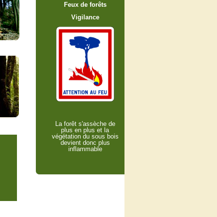
Feux de forêts
Vigilance
La forêt s'assèche de
plus en plus et la
végétation du sous bois
devient donc plus
inflammable