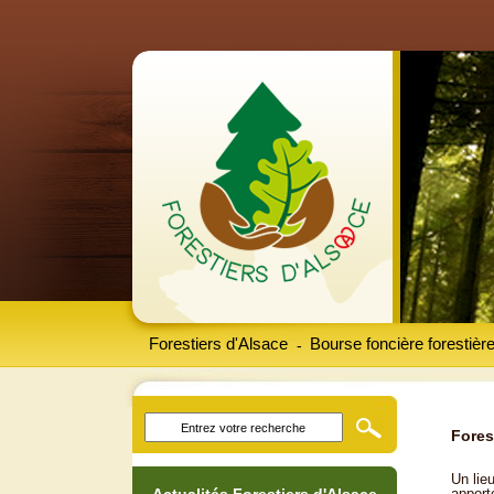
Forestiers d'Alsace
Bourse foncière forestièr
-
Fores
Un lieu
apport