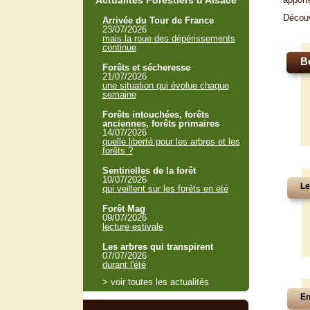
Actualités Forestiers d'Alsace
Décou
Arrivée du Tour de France
23/07/2026
mais la roue des dépérissements
continue
B
Forêts et sécheresse
21/07/2026
une situation qui évolue chaque
semaine
Forêts intouchées, forêts
anciennes, forêts primaires
14/07/2026
quelle liberté pour les arbres et les
forêts ?
Sentinelles de la forêt
10/07/2026
Le
qui veillent sur les forêts en été
Forêt Mag
09/07/2026
lecture estivale
Les arbres qui transpirent
07/07/2026
durant l'été
> voir toutes les actualités
En