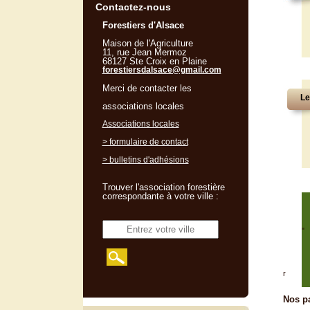
Contactez-nous
Forestiers d'Alsace
Maison de l'Agriculture
11, rue Jean Mermoz
68127 Ste Croix en Plaine
forestiersdalsace@gmail.com
Merci de contacter les
Le
associations locales
Associations locales
> formulaire de contact
> bulletins d'adhésions
Trouver l'association forestière
correspondante à votre ville :
"
r
Nos pa