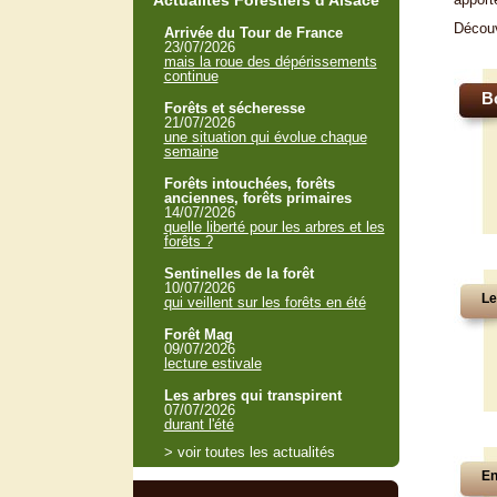
Actualités Forestiers d'Alsace
Décou
Arrivée du Tour de France
23/07/2026
mais la roue des dépérissements
continue
B
Forêts et sécheresse
21/07/2026
une situation qui évolue chaque
semaine
Forêts intouchées, forêts
anciennes, forêts primaires
14/07/2026
quelle liberté pour les arbres et les
forêts ?
Sentinelles de la forêt
10/07/2026
Le
qui veillent sur les forêts en été
Forêt Mag
09/07/2026
lecture estivale
Les arbres qui transpirent
07/07/2026
durant l'été
> voir toutes les actualités
En