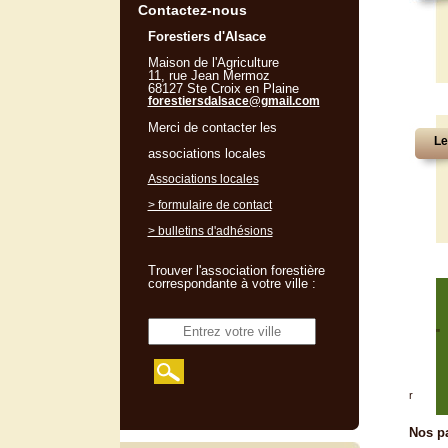
Contactez-nous
Forestiers d'Alsace
Maison de l'Agriculture
11, rue Jean Mermoz
68127 Ste Croix en Plaine
forestiersdalsace@gmail.com
Merci de contacter les
Le
associations locales
Associations locales
> formulaire de contact
> bulletins d'adhésions
Trouver l'association forestière
correspondante à votre ville :
"
r
Nos pa