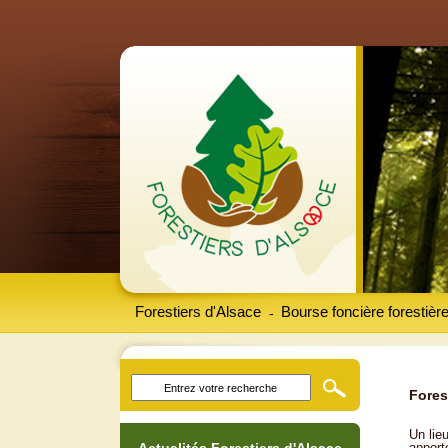
Forestiers d'Alsace
Bourse foncière forestièr
-
Fores
Un lieu
apport