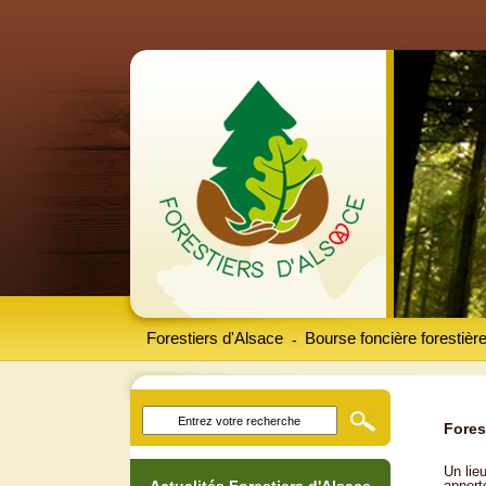
Forestiers d'Alsace
Bourse foncière forestièr
-
Fores
Un lieu
apport