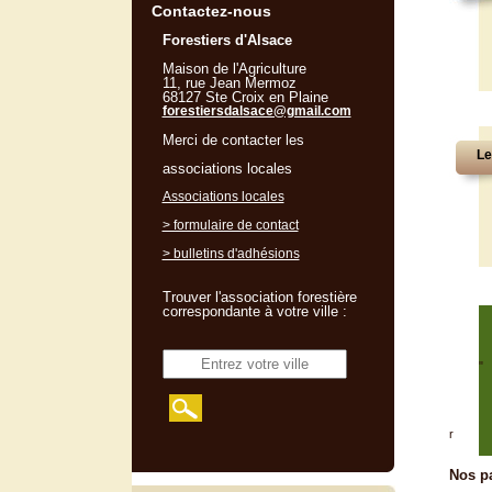
Contactez-nous
Forestiers d'Alsace
Maison de l'Agriculture
11, rue Jean Mermoz
68127 Ste Croix en Plaine
forestiersdalsace@gmail.com
Merci de contacter les
Le
associations locales
Associations locales
> formulaire de contact
> bulletins d'adhésions
Trouver l'association forestière
correspondante à votre ville :
"
r
Nos pa