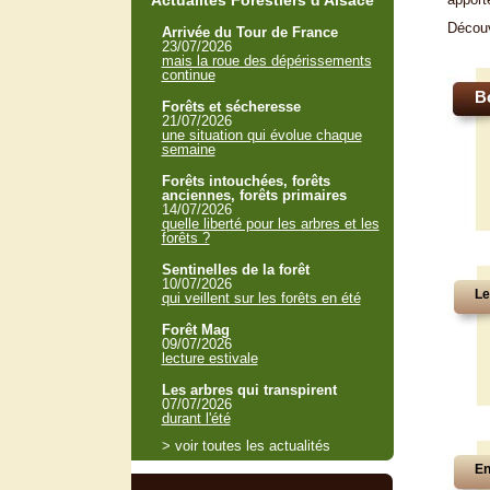
Actualités Forestiers d'Alsace
Décou
Arrivée du Tour de France
23/07/2026
mais la roue des dépérissements
continue
B
Forêts et sécheresse
21/07/2026
une situation qui évolue chaque
semaine
Forêts intouchées, forêts
anciennes, forêts primaires
14/07/2026
quelle liberté pour les arbres et les
forêts ?
Sentinelles de la forêt
10/07/2026
Le
qui veillent sur les forêts en été
Forêt Mag
09/07/2026
lecture estivale
Les arbres qui transpirent
07/07/2026
durant l'été
> voir toutes les actualités
En