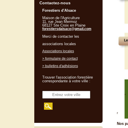
Contactez-nous
Forestiers d'Alsace
Maison de l'Agriculture
11, rue Jean Mermoz
68127 Ste Croix en Plaine
forestiersdalsace@gmail.com
Merci de contacter les
Le
associations locales
Associations locales
> formulaire de contact
> bulletins d'adhésions
Trouver l'association forestière
correspondante à votre ville :
"
r
Nos pa