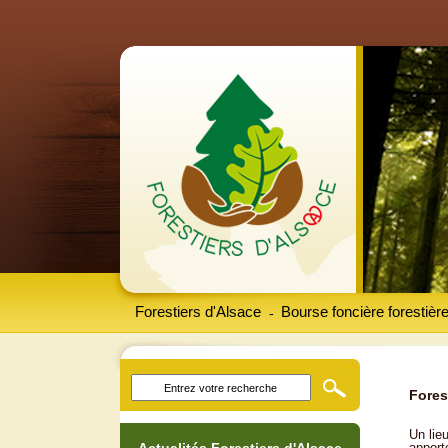
Forestiers d'Alsace
Bourse foncière forestièr
-
Fores
Un lieu
apport