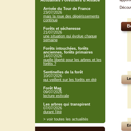
Actualités Forestiers d'Alsace
Décou
Arrivée du Tour de France
23/07/2026
mais la roue des dépérissements
continue
B
Forêts et sécheresse
21/07/2026
une situation qui évolue chaque
semaine
Forêts intouchées, forêts
anciennes, forêts primaires
14/07/2026
quelle liberté pour les arbres et les
forêts ?
Sentinelles de la forêt
10/07/2026
Le
qui veillent sur les forêts en été
Forêt Mag
09/07/2026
lecture estivale
Les arbres qui transpirent
07/07/2026
durant l'été
> voir toutes les actualités
En