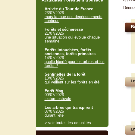
Actualités Forestiers d'Alsace
Décou
Arrivée du Tour de France
23/07/2026
mais la roue des dépérissements
continue
B
Forêts et sécheresse
21/07/2026
une situation qui évolue chaque
semaine
Forêts intouchées, forêts
anciennes, forêts primaires
14/07/2026
quelle liberté pour les arbres et les
forêts ?
Sentinelles de la forêt
10/07/2026
Le
qui veillent sur les forêts en été
Forêt Mag
09/07/2026
lecture estivale
Les arbres qui transpirent
07/07/2026
durant l'été
> voir toutes les actualités
En