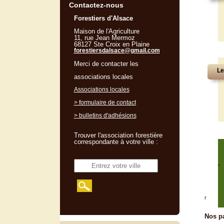
Contactez-nous
Forestiers d'Alsace
Maison de l'Agriculture
11, rue Jean Mermoz
68127 Ste Croix en Plaine
forestiersdalsace@gmail.com
Merci de contacter les
Le
associations locales
Associations locales
> formulaire de contact
> bulletins d'adhésions
Trouver l'association forestière
correspondante à votre ville :
"
r
Nos pa