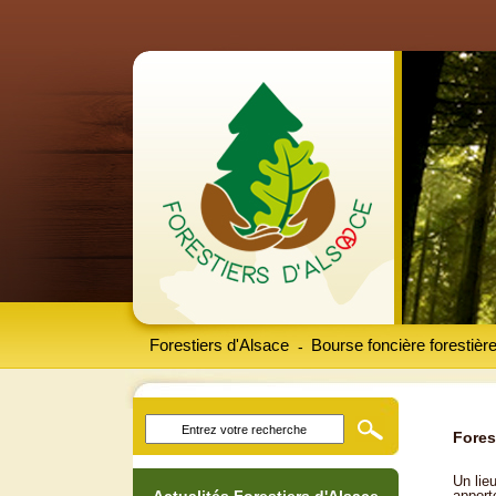
Forestiers d'Alsace
Bourse foncière forestièr
-
Fores
Un lieu
apport