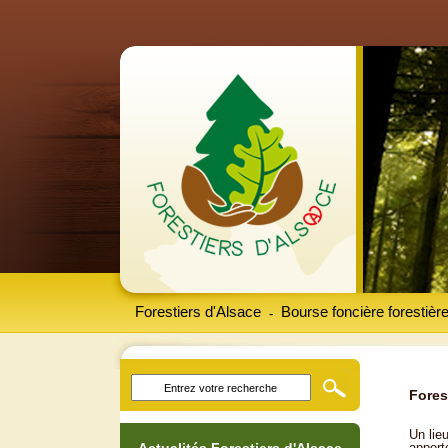
Forestiers d'Alsace
Bourse foncière forestièr
-
Fores
Un lieu
apport