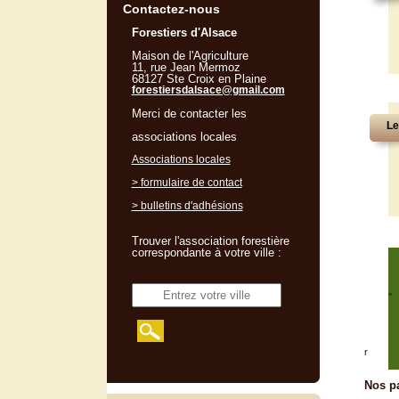
Contactez-nous
Forestiers d'Alsace
Maison de l'Agriculture
11, rue Jean Mermoz
68127 Ste Croix en Plaine
forestiersdalsace@gmail.com
Merci de contacter les
Le
associations locales
Associations locales
> formulaire de contact
> bulletins d'adhésions
Trouver l'association forestière
correspondante à votre ville :
"
r
Nos pa