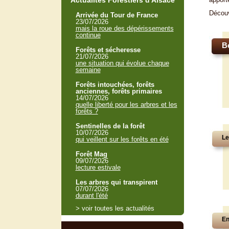
Actualités Forestiers d'Alsace
Décou
Arrivée du Tour de France
23/07/2026
mais la roue des dépérissements
continue
B
Forêts et sécheresse
21/07/2026
une situation qui évolue chaque
semaine
Forêts intouchées, forêts
anciennes, forêts primaires
14/07/2026
quelle liberté pour les arbres et les
forêts ?
Sentinelles de la forêt
10/07/2026
Le
qui veillent sur les forêts en été
Forêt Mag
09/07/2026
lecture estivale
Les arbres qui transpirent
07/07/2026
durant l'été
> voir toutes les actualités
En