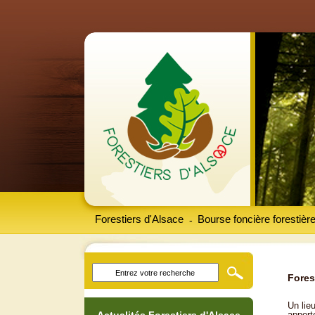
Forestiers d'Alsace
Bourse foncière forestièr
-
Fores
Un lieu
apport