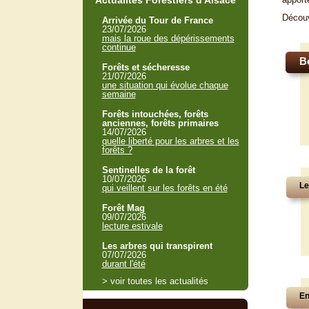
Actualités Forestiers d'Alsace
Décou
Arrivée du Tour de France
23/07/2026
mais la roue des dépérissements
continue
B
Forêts et sécheresse
21/07/2026
une situation qui évolue chaque
semaine
Forêts intouchées, forêts
anciennes, forêts primaires
14/07/2026
quelle liberté pour les arbres et les
forêts ?
Sentinelles de la forêt
10/07/2026
Le
qui veillent sur les forêts en été
Forêt Mag
09/07/2026
lecture estivale
Les arbres qui transpirent
07/07/2026
durant l'été
> voir toutes les actualités
En