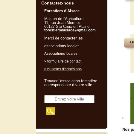
Contactez-nous
Forestiers d'Alsace
Maison de l'Agriculture
11, rue Jean Mermoz
68127 Ste Croix en Plaine
forestiersdalsace@gmail.com
Merci de contacter les
Le
associations locales
Associations locales
> formulaire de contact
> bulletins d'adhésions
Trouver l'association forestière
correspondante à votre ville :
"
r
Nos pa