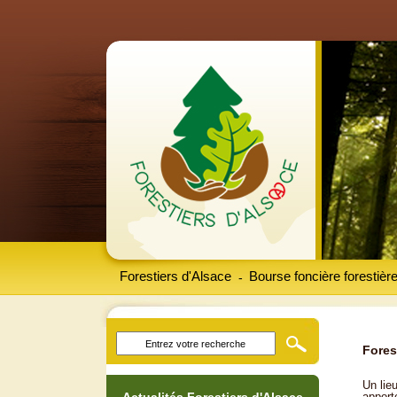
Forestiers d'Alsace
Bourse foncière forestièr
-
Fores
Un lieu
apport