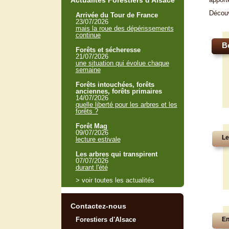
Actualités Forestiers d'Alsace
Décou
Arrivée du Tour de France
23/07/2026
mais la roue des dépérissements
continue
B
Forêts et sécheresse
21/07/2026
une situation qui évolue chaque
semaine
Forêts intouchées, forêts
anciennes, forêts primaires
14/07/2026
quelle liberté pour les arbres et les
forêts ?
Forêt Mag
09/07/2026
Le
lecture estivale
Les arbres qui transpirent
07/07/2026
durant l'été
> voir toutes les actualités
Contactez-nous
Forestiers d'Alsace
En