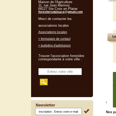
Maison de l'Agriculture
11, rue Jean Mermoz
68127 Ste Croix en Plaine
forestiersdalsace@gmail.com
Merci de contacter les
associations locales
Associations locales
Le
> formulaire de contact
> bulletins d'adhésions
Trouver l'association forestière
correspondante à votre ville :
"
r
Newsletter
Nos pa