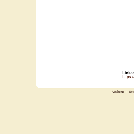
Linked
https:
Adhérents
-
Ext