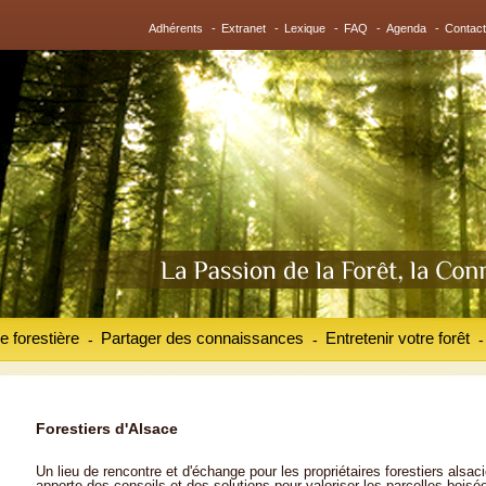
Adhérents
-
Extranet
-
Lexique
-
FAQ
-
Agenda
-
Contact
e forestière
Partager des connaissances
Entretenir votre forêt
-
-
-
Forestiers d'Alsace
Un lieu de rencontre et d'échange pour les propriétaires forestiers alsaci
apporte des conseils et des solutions pour valoriser les parcelles boisé