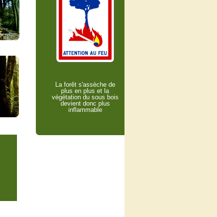
La forêt s'assèche de
plus en plus et la
végétation du sous bois
devient donc plus
inflammable