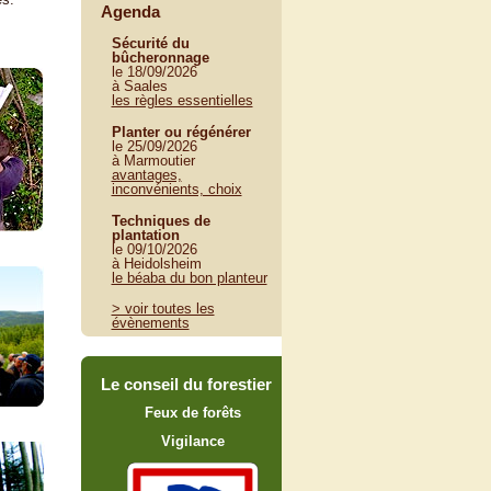
Agenda
Sécurité du
bûcheronnage
le 18/09/2026
à Saales
les règles essentielles
Planter ou régénérer
le 25/09/2026
à Marmoutier
avantages,
inconvénients, choix
Techniques de
plantation
le 09/10/2026
à Heidolsheim
le béaba du bon planteur
> voir toutes les
évènements
Le conseil du forestier
Feux de forêts
Vigilance