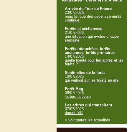
Actualités Forestiers d'Alsace
Arrivée du Tour de France
23/07/2026
mais la roue des dépérissements
continue
Forêts et sécheresse
21/07/2026
une situation qui évolue chaque
semaine
Forêts intouchées, forêts
anciennes, forêts primaires
14/07/2026
quelle liberté pour les arbres et les
forêts ?
Sentinelles de la forêt
10/07/2026
qui veillent sur les forêts en été
Forêt Mag
09/07/2026
lecture estivale
Les arbres qui transpirent
07/07/2026
durant l'été
> voir toutes les actualités