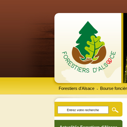
Forestiers d'Alsace
Bourse foncièr
-