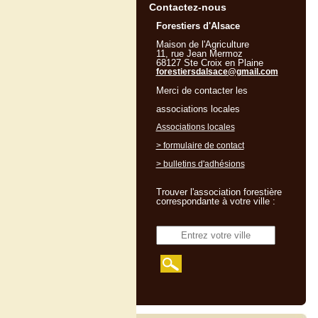
Contactez-nous
Forestiers d'Alsace
Maison de l'Agriculture
11, rue Jean Mermoz
68127 Ste Croix en Plaine
forestiersdalsace@gmail.com
Merci de contacter les
associations locales
Associations locales
> formulaire de contact
> bulletins d'adhésions
Trouver l'association forestière
correspondante à votre ville :