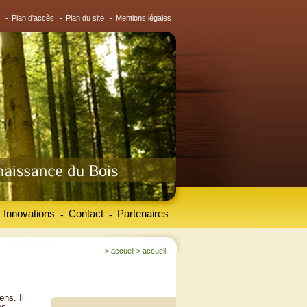
-
Plan d'accès
-
Plan du site
-
Mentions légales
Innovations
Contact
Partenaires
-
-
>
accueil
>
accueil
ens. Il
es.