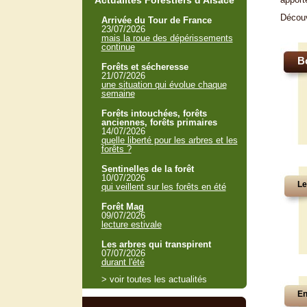
Actualités Forestiers d'Alsace
Décou
Arrivée du Tour de France
23/07/2026
mais la roue des dépérissements
continue
B
Forêts et sécheresse
21/07/2026
une situation qui évolue chaque
semaine
Forêts intouchées, forêts
anciennes, forêts primaires
14/07/2026
quelle liberté pour les arbres et les
forêts ?
Sentinelles de la forêt
10/07/2026
Le
qui veillent sur les forêts en été
Forêt Mag
09/07/2026
lecture estivale
Les arbres qui transpirent
07/07/2026
durant l'été
> voir toutes les actualités
En