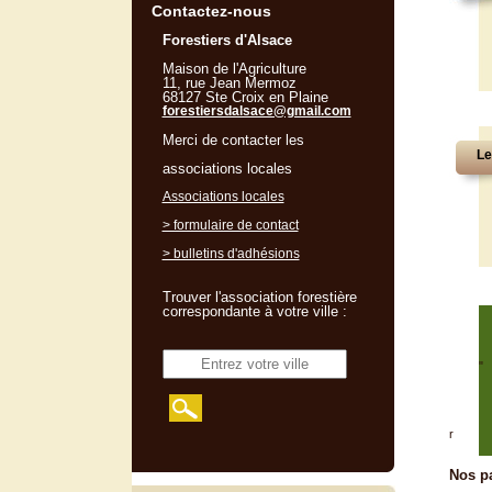
Contactez-nous
Forestiers d'Alsace
Maison de l'Agriculture
11, rue Jean Mermoz
68127 Ste Croix en Plaine
forestiersdalsace@gmail.com
Merci de contacter les
Le
associations locales
Associations locales
> formulaire de contact
> bulletins d'adhésions
Trouver l'association forestière
correspondante à votre ville :
"
r
Nos pa