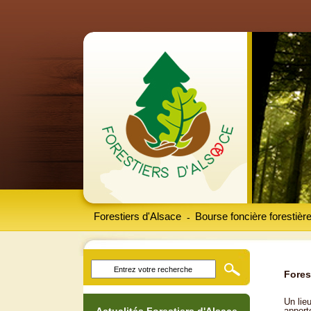
Forestiers d'Alsace
Bourse foncière forestièr
-
Fores
Un lieu
apport