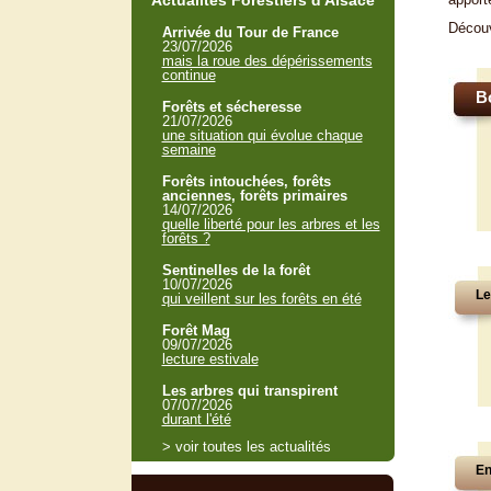
Actualités Forestiers d'Alsace
Décou
Arrivée du Tour de France
23/07/2026
mais la roue des dépérissements
continue
B
Forêts et sécheresse
21/07/2026
une situation qui évolue chaque
semaine
Forêts intouchées, forêts
anciennes, forêts primaires
14/07/2026
quelle liberté pour les arbres et les
forêts ?
Sentinelles de la forêt
10/07/2026
Le
qui veillent sur les forêts en été
Forêt Mag
09/07/2026
lecture estivale
Les arbres qui transpirent
07/07/2026
durant l'été
> voir toutes les actualités
En