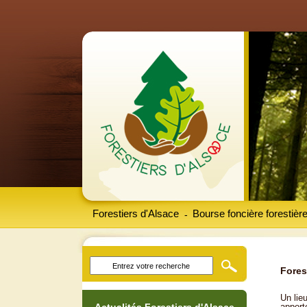
Forestiers d'Alsace
Bourse foncière forestièr
-
Fores
Un lieu
apport