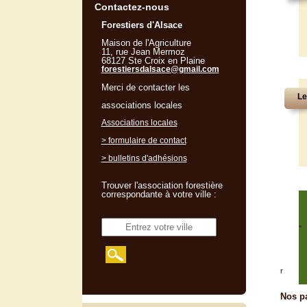
Contactez-nous
Forestiers d'Alsace
Maison de l'Agriculture
11, rue Jean Mermoz
68127 Ste Croix en Plaine
forestiersdalsace@gmail.com
Merci de contacter les
Le
associations locales
Associations locales
> formulaire de contact
> bulletins d'adhésions
Trouver l'association forestière
correspondante à votre ville :
"
r
Nos pa