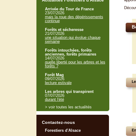
Actualités Forestiers d'Alsace
Décou
Arrivée du Tour de France
23/07/2026
mais la roue des dépérissements
continue
B
Forêts et sécheresse
21/07/2026
une situation qui évolue chaque
semaine
Forêts intouchées, forêts
anciennes, forêts primaires
14/07/2026
quelle liberté pour les arbres et les
forêts ?
Forêt Mag
09/07/2026
Le
lecture estivale
Les arbres qui transpirent
07/07/2026
durant l'été
> voir toutes les actualités
Contactez-nous
Forestiers d'Alsace
En