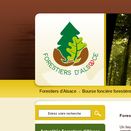
Forestiers d'Alsace
Bourse foncière forestièr
-
Fores
Un lieu
apport