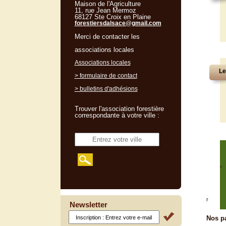
Maison de l'Agriculture
11, rue Jean Mermoz
68127 Ste Croix en Plaine
forestiersdalsace@gmail.com
Merci de contacter les
associations locales
Associations locales
Le
> formulaire de contact
> bulletins d'adhésions
Trouver l'association forestière
correspondante à votre ville :
"
r
Newsletter
Nos pa