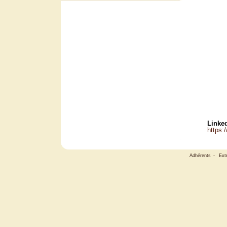
Linked
https:
Adhérents
-
Ext