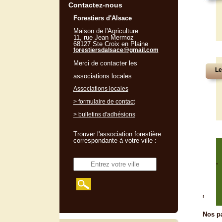
Contactez-nous
Forestiers d'Alsace
Maison de l'Agriculture
11, rue Jean Mermoz
68127 Ste Croix en Plaine
forestiersdalsace@gmail.com
Merci de contacter les
Le
associations locales
Associations locales
> formulaire de contact
> bulletins d'adhésions
Trouver l'association forestière
correspondante à votre ville :
"
r
Nos pa