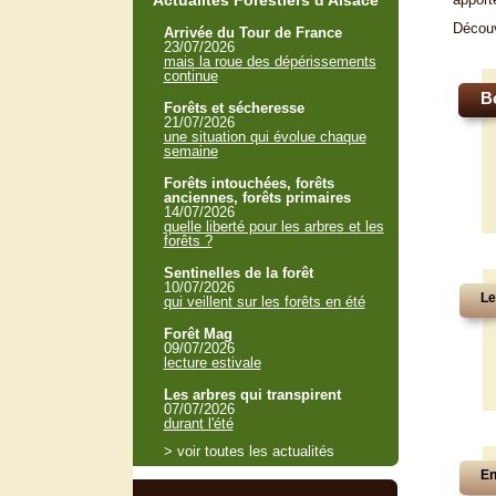
Actualités Forestiers d'Alsace
Décou
Arrivée du Tour de France
23/07/2026
mais la roue des dépérissements
continue
B
Forêts et sécheresse
21/07/2026
une situation qui évolue chaque
semaine
Forêts intouchées, forêts
anciennes, forêts primaires
14/07/2026
quelle liberté pour les arbres et les
forêts ?
Sentinelles de la forêt
10/07/2026
Le
qui veillent sur les forêts en été
Forêt Mag
09/07/2026
lecture estivale
Les arbres qui transpirent
07/07/2026
durant l'été
> voir toutes les actualités
En