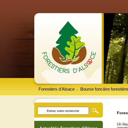
Forestiers d'Alsace
Bourse foncière forestièr
-
Fores
Un lieu
apport