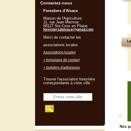
Contactez-nous
Forestiers d'Alsace
Maison de l'Agriculture
11, rue Jean Mermoz
68127 Ste Croix en Plaine
forestiersdalsace@gmail.com
Merci de contacter les
Le
associations locales
Associations locales
> formulaire de contact
> bulletins d'adhésions
Trouver l'association forestière
correspondante à votre ville :
"
r
Nos pa