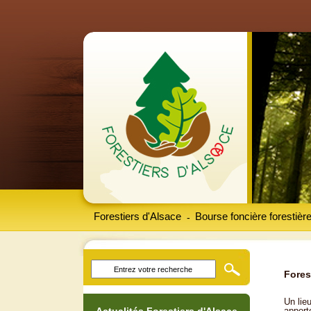
Forestiers d'Alsace
Bourse foncière forestièr
-
Fores
Un lieu
apport