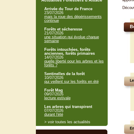
Actualités Forestiers d'Alsace
Décou
Arrivée du Tour de France
23/07/2026
mais la roue des dépérissements
continue
B
Forêts et sécheresse
21/07/2026
une situation qui évolue chaque
semaine
Forêts intouchées, forêts
anciennes, forêts primaires
14/07/2026
quelle liberté pour les arbres et les
forêts ?
Sentinelles de la forêt
10/07/2026
Le
qui veillent sur les forêts en été
Forêt Mag
09/07/2026
lecture estivale
Les arbres qui transpirent
07/07/2026
durant l'été
> voir toutes les actualités
En