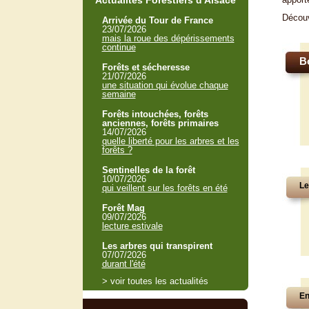
Actualités Forestiers d'Alsace
Décou
Arrivée du Tour de France
23/07/2026
mais la roue des dépérissements
continue
B
Forêts et sécheresse
21/07/2026
une situation qui évolue chaque
semaine
Forêts intouchées, forêts
anciennes, forêts primaires
14/07/2026
quelle liberté pour les arbres et les
forêts ?
Sentinelles de la forêt
10/07/2026
Le
qui veillent sur les forêts en été
Forêt Mag
09/07/2026
lecture estivale
Les arbres qui transpirent
07/07/2026
durant l'été
> voir toutes les actualités
En