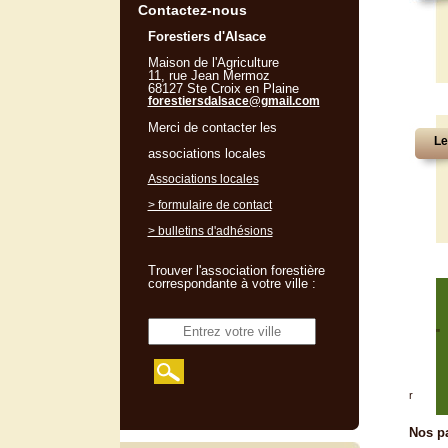
Contactez-nous
Forestiers d'Alsace
Maison de l'Agriculture
11, rue Jean Mermoz
68127 Ste Croix en Plaine
forestiersdalsace@gmail.com
Merci de contacter les
Le
associations locales
Associations locales
> formulaire de contact
> bulletins d'adhésions
Trouver l'association forestière
correspondante à votre ville :
"
r
Nos pa