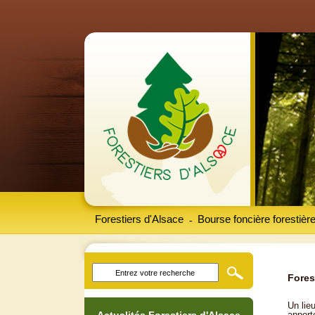
Forestiers d'Alsace
Bourse foncière forestièr
-
Fores
Un lieu
apport