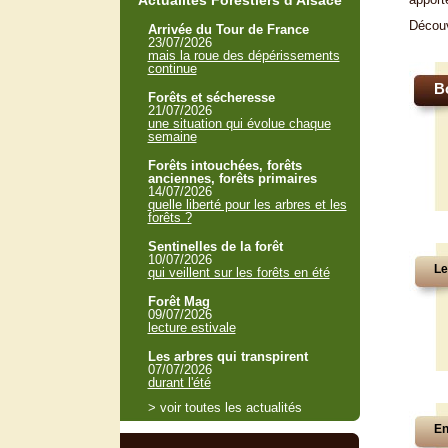
Actualités Forestiers d'Alsace
Décou
Arrivée du Tour de France
23/07/2026
mais la roue des dépérissements
continue
B
Forêts et sécheresse
21/07/2026
une situation qui évolue chaque
semaine
Forêts intouchées, forêts
anciennes, forêts primaires
14/07/2026
quelle liberté pour les arbres et les
forêts ?
Sentinelles de la forêt
10/07/2026
Le
qui veillent sur les forêts en été
Forêt Mag
09/07/2026
lecture estivale
Les arbres qui transpirent
07/07/2026
durant l'été
> voir toutes les actualités
En