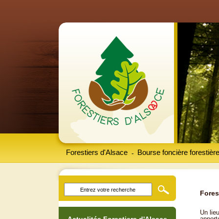
Forestiers d'Alsace
Bourse foncière forestièr
-
Fores
Un lieu
apport