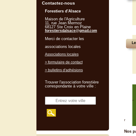
Contactez-nous
Forestiers d'Alsace
Maison de l'Agriculture
11, rue Jean Mermoz
68127 Ste Croix en Plaine
forestiersdalsace@gmail.com
Merci de contacter les
Le
associations locales
Associations locales
> formulaire de contact
> bulletins d'adhésions
Trouver l'association forestière
correspondante à votre ville :
"
r
Nos pa