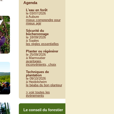
Agenda
L'eau en forêt
le 03/07/2026
à Aubure
mieux comprendre pour
mieux agir
Sécurité du
bûcheronnage
le 18/09/2026
à Saales
les règles essentielles
Planter ou régénérer
le 25/09/2026
à Marmoutier
avantages,
inconvénients, choix
Techniques de
plantation
le 09/10/2026
à Heidolsheim
le béaba du bon planteur
> voir toutes les
évènements
Le conseil du forestier