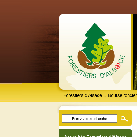
Forestiers d'Alsace
Bourse foncièr
-