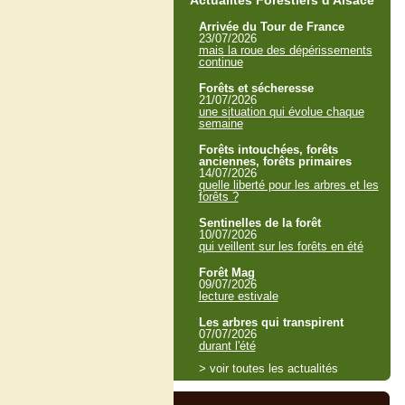
Actualités Forestiers d'Alsace
Arrivée du Tour de France
23/07/2026
mais la roue des dépérissements
continue
Forêts et sécheresse
21/07/2026
une situation qui évolue chaque
semaine
Forêts intouchées, forêts
anciennes, forêts primaires
14/07/2026
quelle liberté pour les arbres et les
forêts ?
Sentinelles de la forêt
10/07/2026
qui veillent sur les forêts en été
Forêt Mag
09/07/2026
lecture estivale
Les arbres qui transpirent
07/07/2026
durant l'été
> voir toutes les actualités