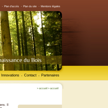
-
Plan d'accès
-
Plan du site
-
Mentions légales
Innovations
Contact
Partenaires
-
-
>
accueil
>
accueil
ens. Il
es.