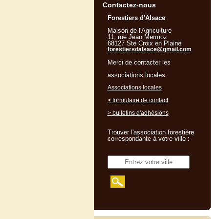
Contactez-nous
Forestiers d'Alsace
Maison de l'Agriculture
11, rue Jean Mermoz
68127 Ste Croix en Plaine
forestiersdalsace@gmail.com
Merci de contacter les
associations locales
Associations locales
> formulaire de contact
> bulletins d'adhésions
Trouver l'association forestière
correspondante à votre ville :