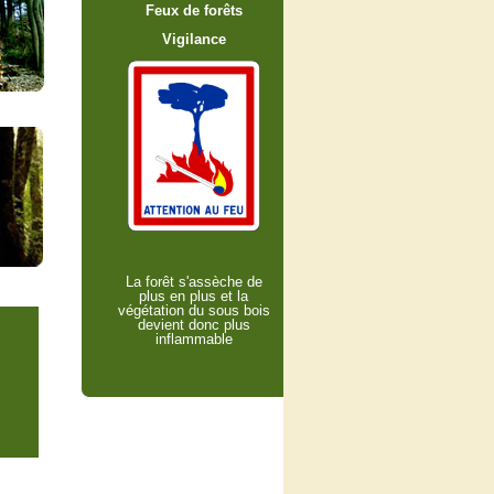
Feux de forêts
Vigilance
La forêt s'assèche de
plus en plus et la
végétation du sous bois
devient donc plus
inflammable