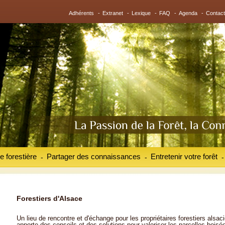
Adhérents
-
Extranet
-
Lexique
-
FAQ
-
Agenda
-
Contact
e forestière
Partager des connaissances
Entretenir votre forêt
-
-
-
Forestiers d'Alsace
Un lieu de rencontre et d'échange pour les propriétaires forestiers alsaci
apporte des conseils et des solutions pour valoriser les parcelles boisé