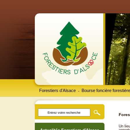
Forestiers d'Alsace
Bourse foncière forestièr
-
Fores
Un lieu
apport