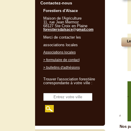
Contactez-nous
Forestiers d'Alsace
Maison de l'Agriculture
11, rue Jean Mermoz
68127 Ste Croix en Plaine
forestiersdalsace@gmail.com
Merci de contacter les
Le
associations locales
Associations locales
> formulaire de contact
> bulletins d'adhésions
Trouver l'association forestière
correspondante à votre ville :
"
r
Nos pa