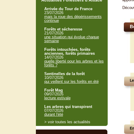
Actualités Forestiers d'Alsace
Décou
Arrivée du Tour de France
23/07/2026
mais la roue des dépérissements
continue
B
Forêts et sécheresse
21/07/2026
une situation qui évolue chaque
semaine
Forêts intouchées, forêts
anciennes, forêts primaires
14/07/2026
quelle liberté pour les arbres et les
forêts ?
Sentinelles de la forêt
10/07/2026
Le
qui veillent sur les forêts en été
Forêt Mag
09/07/2026
lecture estivale
Les arbres qui transpirent
07/07/2026
durant l'été
> voir toutes les actualités
En