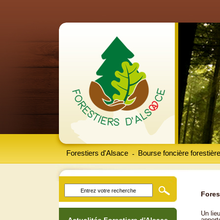
Forestiers d'Alsace
Bourse foncière forestièr
-
Fores
Un lieu
apport