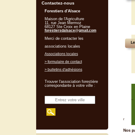
Contactez-nous
Forestiers d'Alsace
Maison de l'Agriculture
11, rue Jean Mermoz
68127 Ste Croix en Plaine
forestiersdalsace@gmail.com
Merci de contacter les
Le
associations locales
Associations locales
> formulaire de contact
> bulletins d'adhésions
Trouver l'association forestière
correspondante à votre ville :
"
r
Nos pa