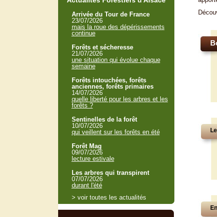
Actualités Forestiers d'Alsace
Décou
Arrivée du Tour de France
23/07/2026
mais la roue des dépérissements
continue
B
Forêts et sécheresse
21/07/2026
une situation qui évolue chaque
semaine
Forêts intouchées, forêts
anciennes, forêts primaires
14/07/2026
quelle liberté pour les arbres et les
forêts ?
Sentinelles de la forêt
10/07/2026
Le
qui veillent sur les forêts en été
Forêt Mag
09/07/2026
lecture estivale
Les arbres qui transpirent
07/07/2026
durant l'été
> voir toutes les actualités
En