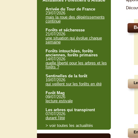
Actualités Forestiers d'Alsace
Décou
Arrivée du Tour de France
23/07/2026
mais la roue des dépérissements
continue
B
Forêts et sécheresse
21/07/2026
une situation qui évolue chaque
semaine
Forêts intouchées, forêts
anciennes, forêts primaires
14/07/2026
quelle liberté pour les arbres et les
forêts ?
Sentinelles de la forêt
10/07/2026
Le
qui veillent sur les forêts en été
Forêt Mag
09/07/2026
lecture estivale
Les arbres qui transpirent
07/07/2026
durant l'été
> voir toutes les actualités
En