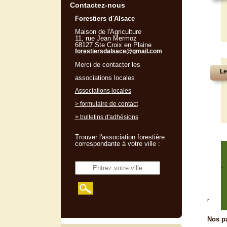
Contactez-nous
Forestiers d'Alsace
Maison de l'Agriculture
11, rue Jean Mermoz
68127 Ste Croix en Plaine
forestiersdalsace@gmail.com
Merci de contacter les
Le
associations locales
Associations locales
> formulaire de contact
> bulletins d'adhésions
Trouver l'association forestière
correspondante à votre ville :
"
r
Nos pa