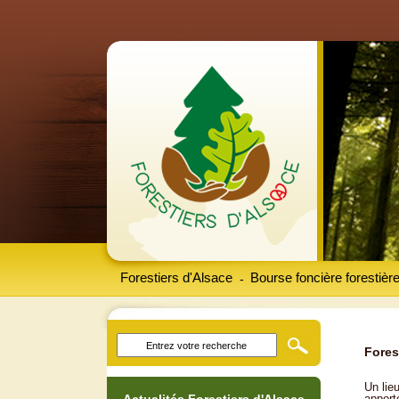
Forestiers d'Alsace
Bourse foncière forestièr
-
Fores
Un lieu
apport