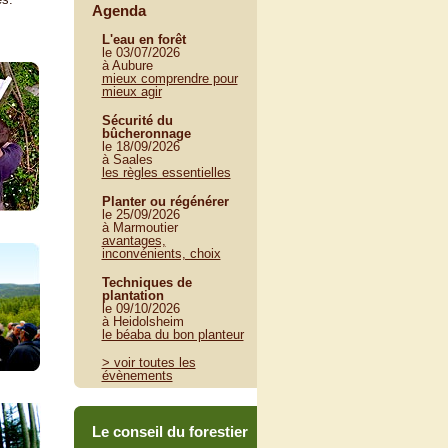
Agenda
L'eau en forêt
le 03/07/2026
à Aubure
mieux comprendre pour
mieux agir
Sécurité du
bûcheronnage
le 18/09/2026
à Saales
les règles essentielles
Planter ou régénérer
le 25/09/2026
à Marmoutier
avantages,
inconvénients, choix
Techniques de
plantation
le 09/10/2026
à Heidolsheim
le béaba du bon planteur
> voir toutes les
évènements
Le conseil du forestier