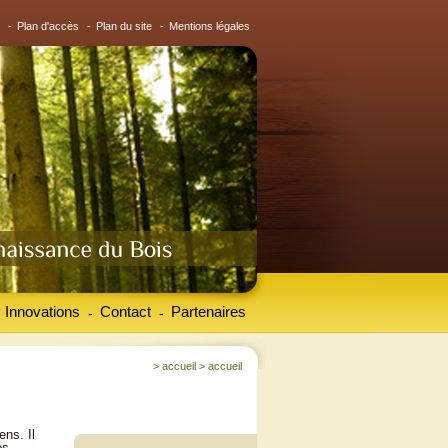
-
Plan d'accès
-
Plan du site
-
Mentions légales
Innovations
Contact
Partenaires
-
-
>
accueil
>
accueil
ens. Il
es.