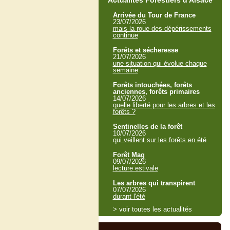
Actualités Forestiers d'Alsace
Arrivée du Tour de France
23/07/2026
mais la roue des dépérissements
continue
Forêts et sécheresse
21/07/2026
une situation qui évolue chaque
semaine
Forêts intouchées, forêts
anciennes, forêts primaires
14/07/2026
quelle liberté pour les arbres et les
forêts ?
Sentinelles de la forêt
10/07/2026
qui veillent sur les forêts en été
Forêt Mag
09/07/2026
lecture estivale
Les arbres qui transpirent
07/07/2026
durant l'été
> voir toutes les actualités