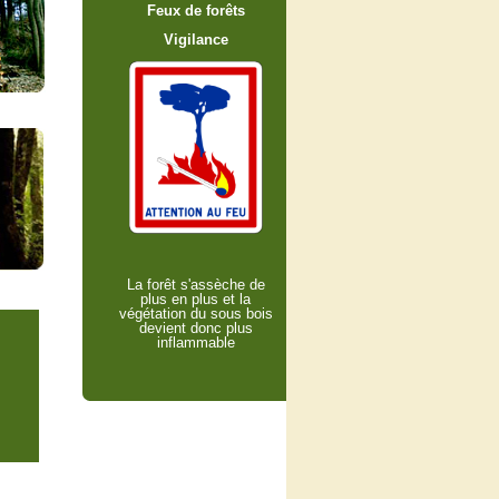
Feux de forêts
Vigilance
La forêt s'assèche de
plus en plus et la
végétation du sous bois
devient donc plus
inflammable