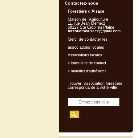
Contactez-nous
Forestiers d'Alsace
Maison de l'Agriculture
11, rue Jean Mermoz
68127 Ste Croix en Plaine
forestiersdalsace@gmail.com
Merci de contacter les
associations locales
Associations locales
> formulaire de contact
> bulletins d'adhésions
Trouver l'association forestière
correspondante à votre ville :