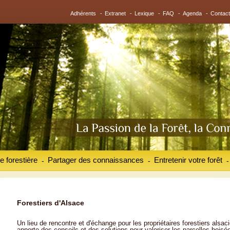
Adhérents
-
Extranet
-
Lexique
-
FAQ
-
Agenda
-
Contact
e forestière
Partager des connaissances
Entretenir votre forêt
-
-
-
Forestiers d'Alsace
Un lieu de rencontre et d'échange pour les propriétaires forestiers alsaci
apporte des conseils et des solutions pour valoriser les parcelles boisé