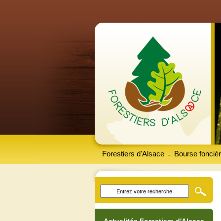
Forestiers d'Alsace
Bourse foncièr
-