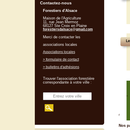
Contactez-nous
Forestiers d'Alsace
Maison de l'Agriculture
11, rue Jean Mermoz
68127 Ste Croix en Plaine
forestiersdalsace@gmail.com
Merci de contacter les
Le
associations locales
Associations locales
> formulaire de contact
> bulletins d'adhésions
Trouver l'association forestière
correspondante à votre ville :
"
r
Nos pa