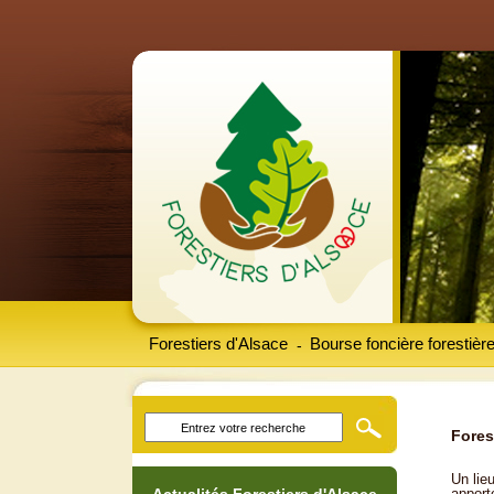
Forestiers d'Alsace
Bourse foncière forestièr
-
Fores
Un lieu
apport