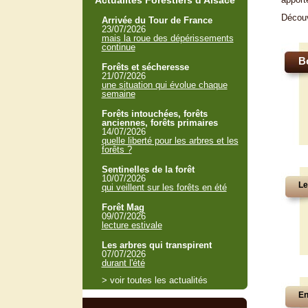
Actualités Forestiers d'Alsace
Décou
Arrivée du Tour de France
23/07/2026
mais la roue des dépérissements
continue
B
Forêts et sécheresse
21/07/2026
une situation qui évolue chaque
semaine
Forêts intouchées, forêts
anciennes, forêts primaires
14/07/2026
quelle liberté pour les arbres et les
forêts ?
Sentinelles de la forêt
10/07/2026
Le
qui veillent sur les forêts en été
Forêt Mag
09/07/2026
lecture estivale
Les arbres qui transpirent
07/07/2026
durant l'été
> voir toutes les actualités
En