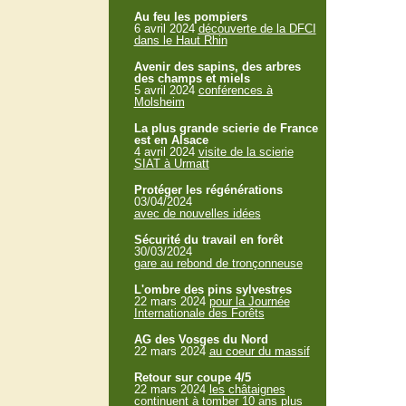
Au feu les pompiers
6 avril 2024
découverte de la DFCI
dans le Haut Rhin
Avenir des sapins, des arbres
des champs et miels
5 avril 2024
conférences à
Molsheim
La plus grande scierie de France
est en Alsace
4 avril 2024
visite de la scierie
SIAT à Urmatt
Protéger les régénérations
03/04/2024
avec de nouvelles idées
Sécurité du travail en forêt
30/03/2024
gare au rebond de tronçonneuse
L'ombre des pins sylvestres
22 mars 2024
pour la Journée
Internationale des Forêts
AG des Vosges du Nord
22 mars 2024
au coeur du massif
Retour sur coupe 4/5
22 mars 2024
les châtaignes
continuent à tomber 10 ans plus