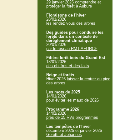
29 janvier 2026
comprendre et
protéger la forêt à Aubure
Floraisons de l'hiver
28/01/2026
les rendez vous des arbres
Des guides pour conduire les
forêts dans un contexte de
dérèglement climatique
20/01/2026
par le réseau RMT AFORCE
Filière forêt bois du Grand Est
18/01/2026
des chiffres et des faits
Neige et forêts
Hiver 2026
laisser la rentrer au pied
des arbres
Les mots de 2025
14/01/2026
pour éviter les maux de 2026
Programme 2026
14/01/2026
près de 15 RVs programmés
Les tempêtes de l'hiver
décembre 2025 et janvier 2026
Goretti et Johannes