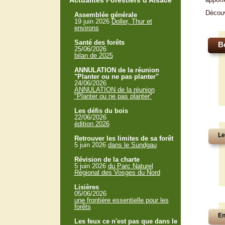
Actualités Forestiers d'Alsace
Décou
Assemblée générale
19 juin 2026
Doller, Thur et
environs
Santé des forêts
B
25/06/2026
bilan de 2025
ANNULATION de la réunion
"Planter ou ne pas planter"
24/06/2026
ANNULATION de la réunion
"Planter ou ne pas planter"
Les défis du bois
22/06/2026
édition 2026
Le
Retrouver les limites de sa forêt
5 juin 2026
dans le Sundgau
Révision de la charte
5 juin 2026
du Parc Naturel
Régional des Vosges du Nord
Lisières
05/06/2026
une frontière essentielle pour les
forêts
En
Les feux ce n'est pas que dans le