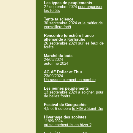
Les types de peuplements
27 septembre 2024
pour organiser
les forêts
Tente ta science
30 septembre 2024
et le métier de
conseillère forêt
Rencontre forestière franco
allemande à Karlsruhe
26 septembre 2024
sur les feux de
forêts
Marché du bois
24/09/2024
automne 2024
AG AF Doller et Thur
23/09/2024
Un rassemblement en nombre
Les jeunes peuplements
13 septembre 2024
à soigner, pour
de belles forêts
Festival de Géographie
4,5 et 6 octobre
le FIG à Saint Dié
Hivernage des scolytes
11/09/2024
où se cachent ils en hiver ?