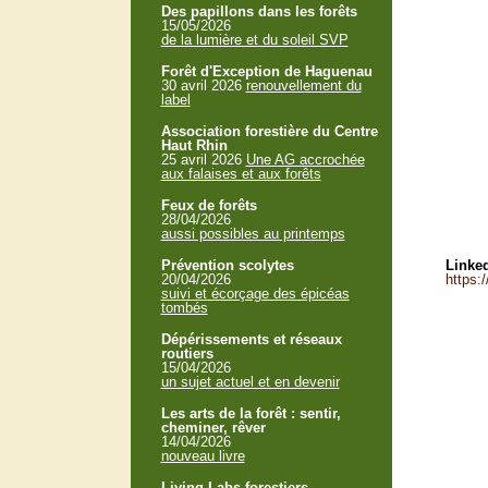
Des papillons dans les forêts
15/05/2026
de la lumière et du soleil SVP
Forêt d'Exception de Haguenau
30 avril 2026
renouvellement du
label
Association forestière du Centre
Haut Rhin
25 avril 2026
Une AG accrochée
aux falaises et aux forêts
Feux de forêts
28/04/2026
aussi possibles au printemps
Prévention scolytes
Linked
20/04/2026
https:
suivi et écorçage des épicéas
tombés
Dépérissements et réseaux
routiers
15/04/2026
un sujet actuel et en devenir
Les arts de la forêt : sentir,
cheminer, rêver
14/04/2026
nouveau livre
Living Labs forestiers