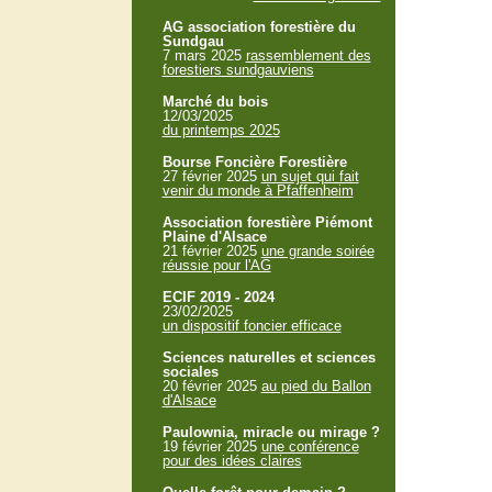
AG association forestière du
Sundgau
7 mars 2025
rassemblement des
forestiers sundgauviens
Marché du bois
12/03/2025
du printemps 2025
Bourse Foncière Forestière
27 février 2025
un sujet qui fait
venir du monde à Pfaffenheim
Association forestière Piémont
Plaine d'Alsace
21 février 2025
une grande soirée
réussie pour l'AG
ECIF 2019 - 2024
23/02/2025
un dispositif foncier efficace
Sciences naturelles et sciences
sociales
20 février 2025
au pied du Ballon
d'Alsace
Paulownia, miracle ou mirage ?
19 février 2025
une conférence
pour des idées claires