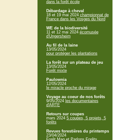
dans la forêt école
Débardage à cheval
18 et 19 mai 2024
championnat de
France dans les Vosges du Nord
WE de la biodiversité
11 et 12 mai 2024
écomusée
d'Ungersheim
Au fil de la laine
13/05/2024
pour protéger les plantations
La forêt sur un plateau de jeu
13/05/2024
Forêt mixte
Paulownia
12/05/2024
le miracle proche du mirage
Voyage au coeur de nos forêts
9/05/2024
les documentaires
d'ARTE
Retours sur coupes
mars 2024
5 coupes, 5 projets, 5
forêts
Revues forestières du printemps
23/04/2024
Forêt Mag et Parlons Forêts