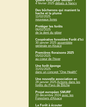
Quelle forêt pour demain ?
4 février 2025
débats à Nancy
Des bûcherons qui manient la
hache et la plume
11/02/2025
nouveaux livres
Protéger les forêts
06/02/2025
de la dent du gibier
Coopérative forestière Forêt d'Ici
30 janvier 2025
assemblée
générale en Alsace
Premières floraisons 2025
05/02/2025
au coeur de l'hiver
Une forêt éponge
31/01/2025
dans un concept "One Health"
Une nouvelle association en
28 janvier 2025
Actions dans les
forêts du Pays de Bitche
Projet européen SMURF
20 décembre 2024
avec les
Forestiers d'Alsace
La Forêt à écouter