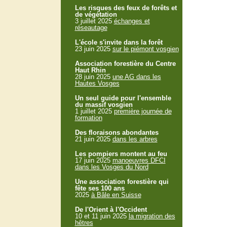
Les risques des feux de forêts et
de végétation
3 juillet 2025
échanges et
réseautage
L'école s'invite dans la forêt
23 juin 2025
sur le piémont vosgien
Association forestière du Centre
Haut Rhin
28 juin 2025
une AG dans les
Hautes Vosges
Un seul guide pour l'ensemble
du massif vosgien
1 juillet 2025
première journée de
formation
Des floraisons abondantes
21 juin 2025
dans les arbres
Les pompiers montent au feu
17 juin 2025
manoeuvres DFCI
dans les Vosges du Nord
Une association forestière qui
fête ses 100 ans
2025
à Bâle en Suisse
De l'Orient à l'Occident
10 et 11 juin 2025
la migration des
hêtres