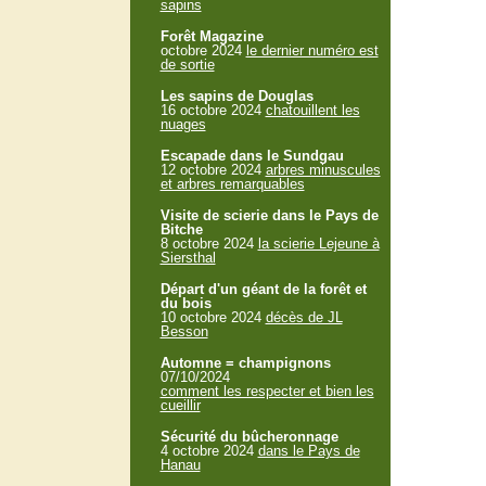
sapins
Forêt Magazine
octobre 2024
le dernier numéro est
de sortie
Les sapins de Douglas
16 octobre 2024
chatouillent les
nuages
Escapade dans le Sundgau
12 octobre 2024
arbres minuscules
et arbres remarquables
Visite de scierie dans le Pays de
Bitche
8 octobre 2024
la scierie Lejeune à
Siersthal
Départ d'un géant de la forêt et
du bois
10 octobre 2024
décès de JL
Besson
Automne = champignons
07/10/2024
comment les respecter et bien les
cueillir
Sécurité du bûcheronnage
4 octobre 2024
dans le Pays de
Hanau