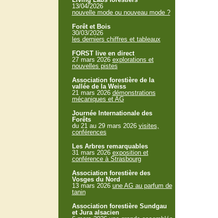
13/04/2026
nouvelle mode ou nouveau mode ?
Forêt et Bois
30/03/2026
les derniers chiffres et tableaux
FORST live en direct
27 mars 2026
explorations et
nouvelles pistes
Association forestière de la
vallée de la Weiss
21 mars 2026
démonstrations
mécaniques et AG
Journée Internationale des
Forêts
du 21 au 29 mars 2026
visites,
conférences
Les Arbres remarquables
31 mars 2026
exposition et
conférence à Strasbourg
Association forestière des
Vosges du Nord
13 mars 2026
une AG au parfum de
tanin
Association forestière Sundgau
et Jura alsacien