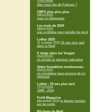
12/01/2025
êtes vous fan de Podcast ?
CBPS plus plus plus
09/01/2025
mais en Allemagne
Les mots de 2024
08/01/2025
une synthèse pour prendre du recul
Lothar 2025
11 octobre 2019
25 ans plus tard
dans le Ried
Il neige dans les Vosges
05/01/2025
un simple et précieux indicateur
Aides forestières nombreuses
05/01/2025
un simulateur pour essayer de s'y
retrouver
Lothar : 25 ans plus tard
27/12/2024
1999 - 2024
Forêt Magazine
décembre 2024
le dernier numéro
est de sortie
Bûchage de Noël