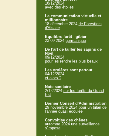
18/12/2024
avec des étoiles
La communication virtuelle et
millionnaire
18 décembre 2024
de Forestiers
d'Alsace
Equilibre forêt - gibier
23-09-2024
germanique
De l'art de tailler les sapins de
Noël
09/12/2024
pour les rendre les plus beaux
Les ornières sont partout
04/12/2024
et alors ?
Note sanitaire
2/12/2024
sur les forêts du Grand
Est
Dernier Conseil d'Administration
29 novembre 2024
pour un bilan de
l'année quasi écoulée
Convoitise des chênes
automne 2024
une surveillance
s'impose