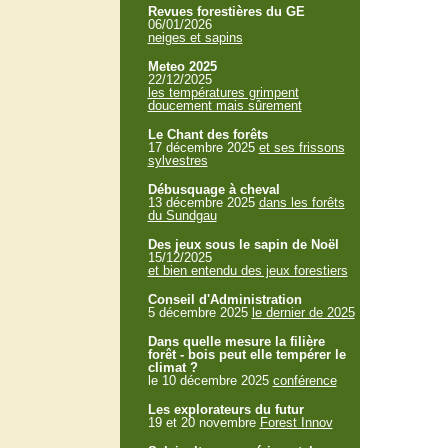
Revues forestières du GE
06/01/2026
neiges et sapins
Meteo 2025
22/12/2025
les températures grimpent
doucement mais sûrement
Le Chant des forêts
17 décembre 2025
et ses frissons
sylvestres
Débusquage à cheval
13 décembre 2025
dans les forêts
du Sundgau
Des jeux sous le sapin de Noël
15/12/2025
et bien entendu des jeux forestiers
Conseil d'Administration
5 décembre 2025
le dernier de 2025
Dans quelle mesure la filière
forêt - bois peut elle tempérer le
climat ?
le 10 décembre 2025
conférence
Les explorateurs du futur
19 et 20 novembre
Forest Innov