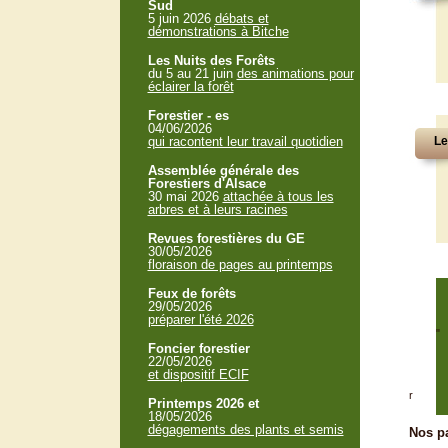
Sud
5 juin 2026
débats et
démonstrations à Bitche
Les Nuits des Forêts
du 5 au 21 juin
des animations pour
éclairer la forêt
Forestier - es
04/06/2026
qui racontent leur travail quotidien
Le
Assemblée générale des
Forestiers d'Alsace
30 mai 2026
attachée à tous les
arbres et à leurs racines
Revues forestières du GE
30/05/2026
floraison de pages au printemps
Feux de forêts
29/05/2026
préparer l'été 2026
"
Foncier forestier
22/05/2026
et dispositif ECIF
r
Printemps 2026 et
18/05/2026
dégagements des plants et semis
Nos pa