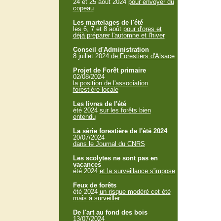
24 et 25 aout 2024
pour envoyer du
copeau
Les martelages de l'été
les 6, 7 et 8 août
pour d'ores et
déjà préparer l'automne et l'hiver
Conseil d'Administration
8 juillet 2024
de Forestiers d'Alsace
Projet de Forêt primaire
02/08/2024
la position de l'association
forestière locale
Les livres de l'été
été 2024
sur les forêts bien
entendu
La série forestière de l'été 2024
20/07/2024
dans le Journal du CNRS
Les scolytes ne sont pas en
vacances
été 2024
et la surveillance s'impose
Feux de forêts
été 2024
un risque modéré cet été
mais à surveiller
De l'art au fond des bois
13/07/2024