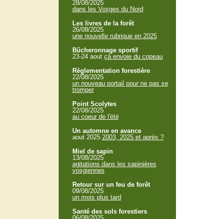
28/08/2025
dans les Vosges du Nord
Les livres de la forêt
26/08/2025
une nouvelle rubrique en 2025
Bûcheronnage sportif
23-24 aout
çà envoie du copeau
Règlementation forestière
22/08/2025
un nouveau portail pour ne pas se
tromper
Point Scolytes
22/08/2025
au coeur de l'été
Un automne en avance
aout 2025
2003, 2025 et après ?
Miel de sapin
13/08/2025
agitations dans les sapinières
vosgiennes
Retour sur un feu de forêt
09/08/2025
un mois plus tard
Santé des sols forestiers
06/08/2025