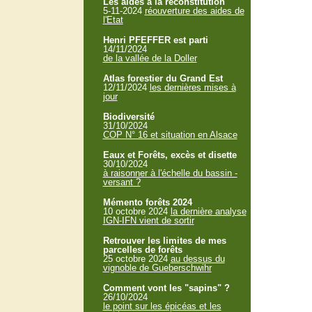
Les aides à la reconstitution
5-11-2024
réouverture des aides de
l'Etat
Henri PFEFFER est parti
14/11/2024
de la vallée de la Doller
Atlas forestier du Grand Est
12/11/2024
les dernières mises à
jour
Biodiversité
31/10/2024
COP N° 16 et situation en Alsace
Eaux et Forêts, excès et disette
30/10/2024
à raisonner à l'échelle du bassin -
versant ?
Mémento forêts 2024
10 octobre 2024
la dernière analyse
IGN-IFN vient de sortir
Retrouver les limites de mes
parcelles de forêts
25 octobre 2024
au dessus du
vignoble de Gueberschwihr
Comment vont les "sapins" ?
26/10/2024
le point sur les épicéas et les