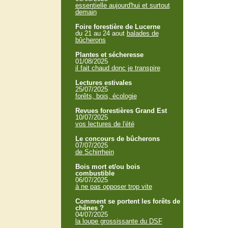
essentielle aujourd'hui et surtout
demain
Foire forestière de Lucerne
du 21 au 24 aout
balades de
bûcherons
Plantes et sécheresse
01/08/2025
il fait chaud donc je transpire
Lectures estivales
25/07/2025
forêts, bois, écologie
Revues forestières Grand Est
10/07/2025
vos lectures de l'été
Le concours de bûcherons
07/07/2025
de Schirrhein
Bois mort et/ou bois
combustible
06/07/2025
à ne pas opposer trop vite
Comment se portent les forêts de
chênes ?
04/07/2025
la loupe grossissante du DSF