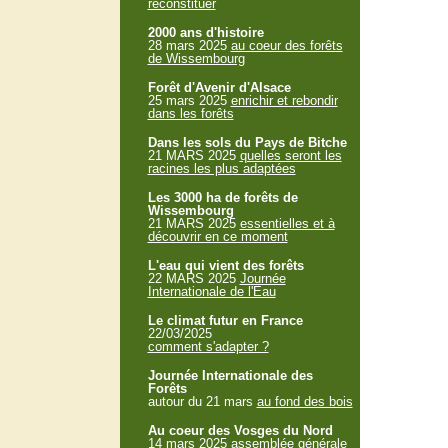
reconstituer
2000 ans d'histoire
28 mars 2025
au coeur des forêts
de Wissembourg
Forêt d'Avenir d'Alsace
25 mars 2025
enrichir et rebondir
dans les forêts
Dans les sols du Pays de Bitche
21 MARS 2025
quelles seront les
racines les plus adaptées
Les 3000 ha de forêts de
Wissembourg
21 MARS 2025
essentielles et à
découvrir en ce moment
L'eau qui vient des forêts
22 MARS 2025
Journée
Internationale de l'Eau
Le climat futur en France
22/03/2025
comment s'adapter ?
Journée Internationale des
Forêts
autour du 21 mars
au fond des bois
Au coeur des Vosges du Nord
14 mars 2025
assemblée générale