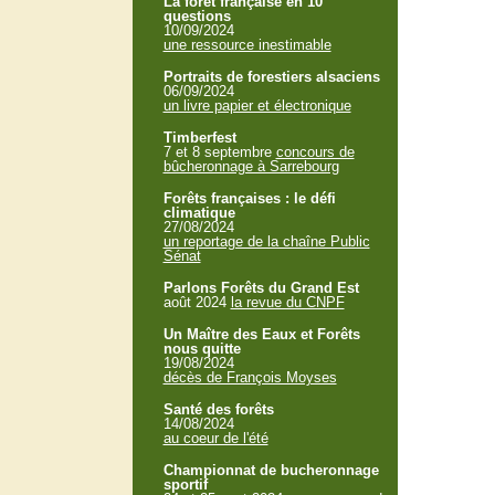
La forêt française en 10
questions
10/09/2024
une ressource inestimable
Portraits de forestiers alsaciens
06/09/2024
un livre papier et électronique
Timberfest
7 et 8 septembre
concours de
bûcheronnage à Sarrebourg
Forêts françaises : le défi
climatique
27/08/2024
un reportage de la chaîne Public
Sénat
Parlons Forêts du Grand Est
août 2024
la revue du CNPF
Un Maître des Eaux et Forêts
nous quitte
19/08/2024
décès de François Moyses
Santé des forêts
14/08/2024
au coeur de l'été
Championnat de bucheronnage
sportif