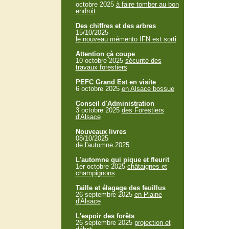
octobre 2025
à faire tomber au bon
endroit
Des chiffres et des arbres
15/10/2025
le nouveau mémento IFN est sorti
Attention çà coupe
10 octobre 2025
sécurité des
travaux forestiers
PEFC Grand Est en visite
6 octobre 2025
en Alsace bossue
Conseil d'Administration
3 octobre 2025
des Forestiers
d'Alsace
Nouveaux livres
08/10/2025
de l'automne 2025
L'automne qui pique et fleurit
1er octobre 2025
châtaignes et
champignons
Taille et élagage des feuillus
26 septembre 2025
en Plaine
d'Alsace
L'espoir des forêts
26 septembre 2025
projection et