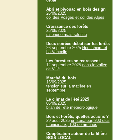
débat
Abri et bivouac en bois design
26/09/2025
col des Vosges et col des Alpes
Croissance des forêts
25/09/2025
rallongée mais ralentie
Deux soirées débat sur les forêts
26 septembre 2025
Herrlisheim et
La Vancelle
Les forestiers se redressent
12 septembre 2025
dans la vallée
de Villé
Marché du bois
15/09/2025
tension sur la matière en
septembre
Le climat de l'été 2025
06/09/2025
bilan de l'été météorologique
Bois et Forêts, quelles actions ?
29 août 2025
un sénateur, 200 élus
municipaux, 100 communes
Coopération autour de la filière
BOIS LOCAL