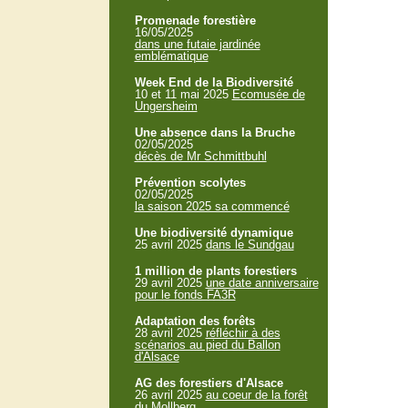
Promenade forestière
16/05/2025
dans une futaie jardinée
emblématique
Week End de la Biodiversité
10 et 11 mai 2025
Ecomusée de
Ungersheim
Une absence dans la Bruche
02/05/2025
décès de Mr Schmittbuhl
Prévention scolytes
02/05/2025
la saison 2025 sa commencé
Une biodiversité dynamique
25 avril 2025
dans le Sundgau
1 million de plants forestiers
29 avril 2025
une date anniversaire
pour le fonds FA3R
Adaptation des forêts
28 avril 2025
réfléchir à des
scénarios au pied du Ballon
d'Alsace
AG des forestiers d'Alsace
26 avril 2025
au coeur de la forêt
du Mollberg