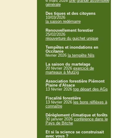
6 mars 2026
une grande assemblée
générale
Des tiques et des citoyens
10/03/2026
la saison redémarre
Renouvellement forestier
25/02/2026
réouverture du guichet unique
Tempêtes et inondations en
Occitanie
février 2026
la tempête Nils
La saison du martelage
20 février 2026
exercice de
marteaux à Mutzig
Association forestière Piémont
Plaine d'Alsace
13 février 2026
top départ des AGs
Fiscalité forestière
13 février 2026
les bons réflèxes à
connaître
Dérèglement climatique et forêts
30 janvier 2026
conférence dans le
Pays de Bitche
Et si la science se construisait
avec vous ?