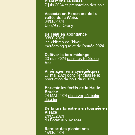
Plantations réussies
7 juin 2024
et préparation des sols
Association Forestière de la
vallée de la Weiss
04/06/2024
Une AG à Orbey
De l'eau en abondance
03/06/2024
les chiffres de l'hiver
météorologique et de l'année 2024
Cultiver le bon mélange
30 mai 2024
dans les forêts du
Ried
Aménagements cynégétiques
17 mai 2024
concilier chasse et
production de bois de qualité
Enrichir les forêts de la Haute
Bruche
24 MAI 2024
observer, réfléchir,
décider
De futurs forestiers en tournée en
Alsace
24/05/2024
du Forez aux Vosges
Reprise des plantations
15/05/2024