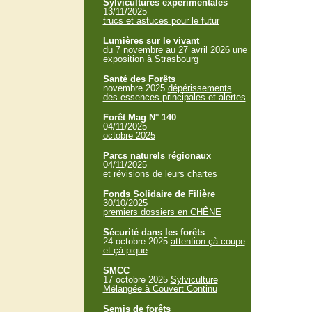
Sylvicultures expérimentales
13/11/2025
trucs et astuces pour le futur
Lumières sur le vivant
du 7 novembre au 27 avril 2026
une
exposition à Strasbourg
Santé des Forêts
novembre 2025
dépérissements
des essences principales et alertes
Forêt Mag N° 140
04/11/2025
octobre 2025
Parcs naturels régionaux
04/11/2025
et révisions de leurs chartes
Fonds Solidaire de Filière
30/10/2025
premiers dossiers en CHÊNE
Sécurité dans les forêts
24 octobre 2025
attention çà coupe
et çà pique
SMCC
17 octobre 2025
Sylviculture
Mélangée à Couvert Continu
Semis de forêts