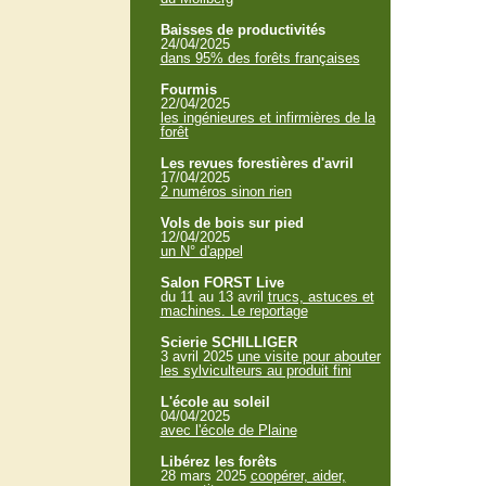
Baisses de productivités
24/04/2025
dans 95% des forêts françaises
Fourmis
22/04/2025
les ingénieures et infirmières de la
forêt
Les revues forestières d'avril
17/04/2025
2 numéros sinon rien
Vols de bois sur pied
12/04/2025
un N° d'appel
Salon FORST Live
du 11 au 13 avril
trucs, astuces et
machines. Le reportage
Scierie SCHILLIGER
3 avril 2025
une visite pour abouter
les sylviculteurs au produit fini
L'école au soleil
04/04/2025
avec l'école de Plaine
Libérez les forêts
28 mars 2025
coopérer, aider,