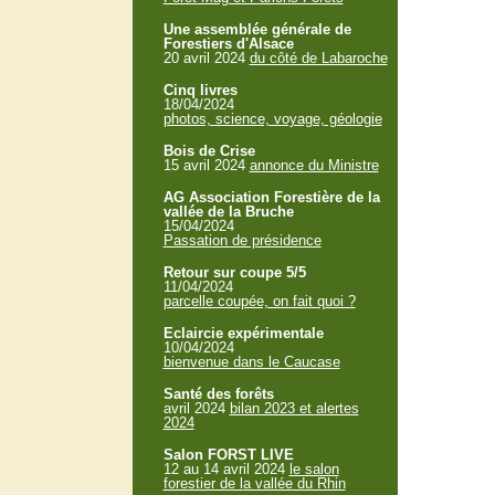
Une assemblée générale de
Forestiers d'Alsace
20 avril 2024
du côté de Labaroche
Cinq livres
18/04/2024
photos, science, voyage, géologie
Bois de Crise
15 avril 2024
annonce du Ministre
AG Association Forestière de la
vallée de la Bruche
15/04/2024
Passation de présidence
Retour sur coupe 5/5
11/04/2024
parcelle coupée, on fait quoi ?
Eclaircie expérimentale
10/04/2024
bienvenue dans le Caucase
Santé des forêts
avril 2024
bilan 2023 et alertes
2024
Salon FORST LIVE
12 au 14 avril 2024
le salon
forestier de la vallée du Rhin