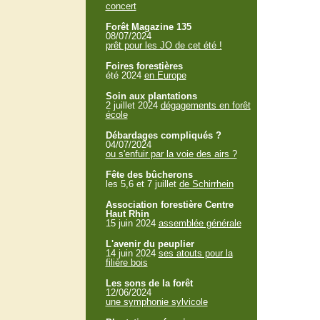
concert
Forêt Magazine 135
08/07/2024
prêt pour les JO de cet été !
Foires forestières
été 2024
en Europe
Soin aux plantations
2 juillet 2024
dégagements en forêt
école
Débardages compliqués ?
04/07/2024
ou s'enfuir par la voie des airs ?
Fête des bûcherons
les 5,6 et 7 juillet
de Schirrhein
Association forestière Centre
Haut Rhin
15 juin 2024
assemblée générale
L'avenir du peuplier
14 juin 2024
ses atouts pour la
filière bois
Les sons de la forêt
12/06/2024
une symphonie sylvicole