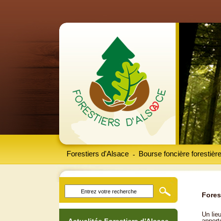
Forestiers d'Alsace
Bourse foncière forestièr
-
Fores
Un lieu
apport