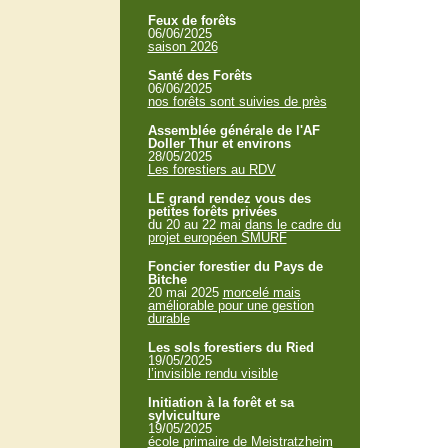
Feux de forêts
06/06/2025
saison 2026
Santé des Forêts
06/06/2025
nos forêts sont suivies de près
Assemblée générale de l'AF
Doller Thur et environs
28/05/2025
Les forestiers au RDV
LE grand rendez vous des
petites forêts privées
du 20 au 22 mai
dans le cadre du
projet européen SMURF
Foncier forestier du Pays de
Bitche
20 mai 2025
morcelé mais
améliorable pour une gestion
durable
Les sols forestiers du Ried
19/05/2025
l’invisible rendu visible
Initiation à la forêt et sa
sylviculture
19/05/2025
école primaire de Meistratzheim