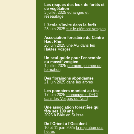
Les risques des feux de forêts et
de végétation
3 juillet 2025
échanges et
réseautage
L'école s'invite dans la forêt
23 juin 2025
sur le piémont vosgien
Association forestière du Centre
Haut Rhin
28 juin 2025
une AG dans les
Hautes Vosges
Un seul guide pour l'ensemble
du massif vosgien
1 juillet 2025
première journée de
formation
Des floraisons abondantes
21 juin 2025
dans les arbres
Les pompiers montent au feu
17 juin 2025
manoeuvres DFCI
dans les Vosges du Nord
Une association forestière qui
fête ses 100 ans
2025
à Bâle en Suisse
De l'Orient à l'Occident
10 et 11 juin 2025
la migration des
hêtres