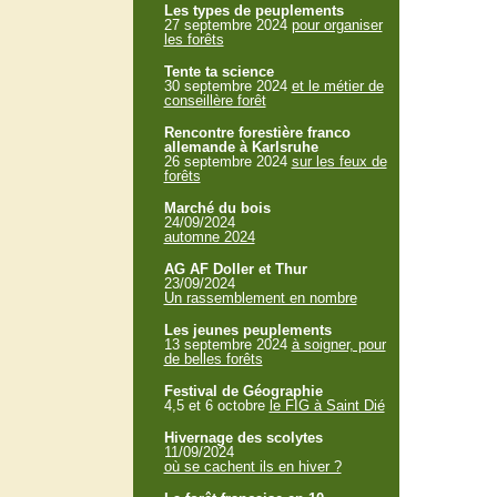
Les types de peuplements
27 septembre 2024
pour organiser
les forêts
Tente ta science
30 septembre 2024
et le métier de
conseillère forêt
Rencontre forestière franco
allemande à Karlsruhe
26 septembre 2024
sur les feux de
forêts
Marché du bois
24/09/2024
automne 2024
AG AF Doller et Thur
23/09/2024
Un rassemblement en nombre
Les jeunes peuplements
13 septembre 2024
à soigner, pour
de belles forêts
Festival de Géographie
4,5 et 6 octobre
le FIG à Saint Dié
Hivernage des scolytes
11/09/2024
où se cachent ils en hiver ?