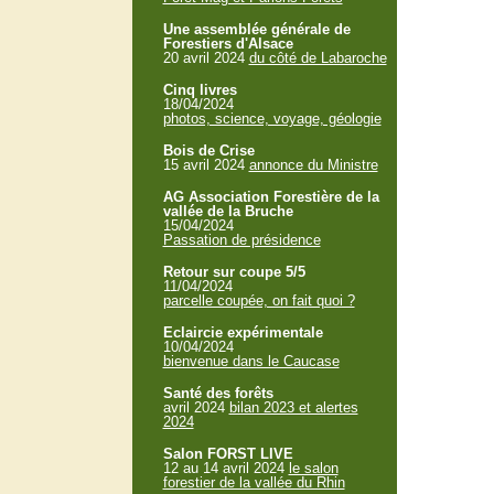
Une assemblée générale de
Forestiers d'Alsace
20 avril 2024
du côté de Labaroche
Cinq livres
18/04/2024
photos, science, voyage, géologie
Bois de Crise
15 avril 2024
annonce du Ministre
AG Association Forestière de la
vallée de la Bruche
15/04/2024
Passation de présidence
Retour sur coupe 5/5
11/04/2024
parcelle coupée, on fait quoi ?
Eclaircie expérimentale
10/04/2024
bienvenue dans le Caucase
Santé des forêts
avril 2024
bilan 2023 et alertes
2024
Salon FORST LIVE
12 au 14 avril 2024
le salon
forestier de la vallée du Rhin