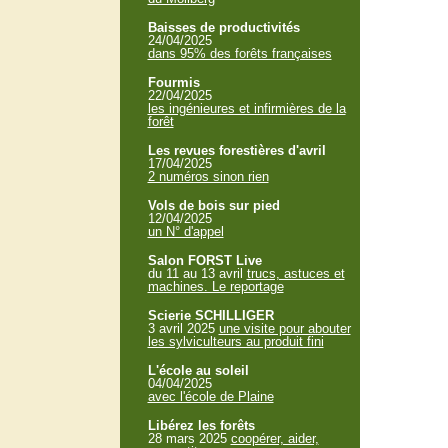
Baisses de productivités
24/04/2025
dans 95% des forêts françaises
Fourmis
22/04/2025
les ingénieures et infirmières de la
forêt
Les revues forestières d'avril
17/04/2025
2 numéros sinon rien
Vols de bois sur pied
12/04/2025
un N° d'appel
Salon FORST Live
du 11 au 13 avril
trucs, astuces et
machines. Le reportage
Scierie SCHILLIGER
3 avril 2025
une visite pour abouter
les sylviculteurs au produit fini
L'école au soleil
04/04/2025
avec l'école de Plaine
Libérez les forêts
28 mars 2025
coopérer, aider,