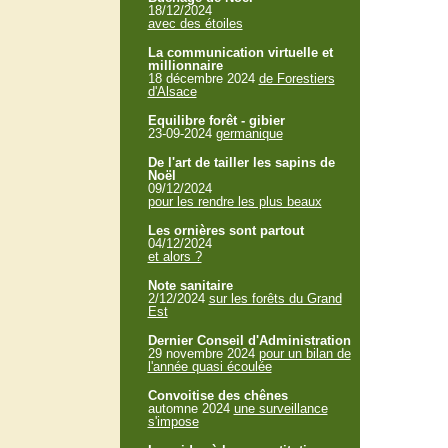
18/12/2024
avec des étoiles
La communication virtuelle et
millionnaire
18 décembre 2024
de Forestiers
d'Alsace
Equilibre forêt - gibier
23-09-2024
germanique
De l'art de tailler les sapins de
Noël
09/12/2024
pour les rendre les plus beaux
Les ornières sont partout
04/12/2024
et alors ?
Note sanitaire
2/12/2024
sur les forêts du Grand
Est
Dernier Conseil d'Administration
29 novembre 2024
pour un bilan de
l'année quasi écoulée
Convoitise des chênes
automne 2024
une surveillance
s'impose