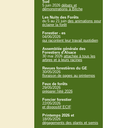
Sud
5 juin 2026
débats et
démonstrations à Bitche
Les Nuits des Forêts
du 5 au 21 juin
des animations pour
éclairer la forêt
Forestier - es
04/06/2026
qui racontent leur travail quotidien
Assemblée générale des
Forestiers d'Alsace
30 mai 2026
attachée à tous les
arbres et à leurs racines
Revues forestières du GE
30/05/2026
floraison de pages au printemps
Feux de forêts
29/05/2026
préparer l'été 2026
Foncier forestier
22/05/2026
et dispositif ECIF
Printemps 2026 et
18/05/2026
dégagements des plants et semis