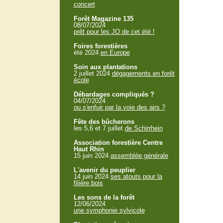
concert
Forêt Magazine 135
08/07/2024
prêt pour les JO de cet été !
Foires forestières
été 2024
en Europe
Soin aux plantations
2 juillet 2024
dégagements en forêt
école
Débardages compliqués ?
04/07/2024
ou s'enfuir par la voie des airs ?
Fête des bûcherons
les 5,6 et 7 juillet
de Schirrhein
Association forestière Centre
Haut Rhin
15 juin 2024
assemblée générale
L'avenir du peuplier
14 juin 2024
ses atouts pour la
filière bois
Les sons de la forêt
12/06/2024
une symphonie sylvicole