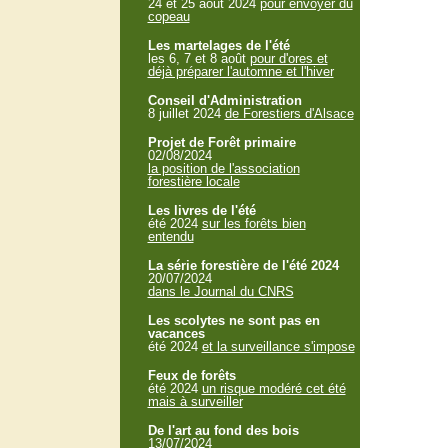
24 et 25 aout 2024
pour envoyer du
copeau
Les martelages de l'été
les 6, 7 et 8 août
pour d'ores et
déjà préparer l'automne et l'hiver
Conseil d'Administration
8 juillet 2024
de Forestiers d'Alsace
Projet de Forêt primaire
02/08/2024
la position de l'association
forestière locale
Les livres de l'été
été 2024
sur les forêts bien
entendu
La série forestière de l'été 2024
20/07/2024
dans le Journal du CNRS
Les scolytes ne sont pas en
vacances
été 2024
et la surveillance s'impose
Feux de forêts
été 2024
un risque modéré cet été
mais à surveiller
De l'art au fond des bois
13/07/2024