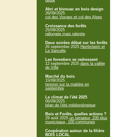
débat
Abri et bivouac en bois design
26/09/2025
col des Vosges et col des Alpes
Croissance des forêts
25/09/2025
rallongée mais ralentie
Deux soirées débat sur les forêts
26 septembre 2025
Herrlisheim et
La Vancelle
Les forestiers se redressent
12 septembre 2025
dans la vallée
de Villé
Marché du bois
15/09/2025
tension sur la matière en
septembre
Le climat de l'été 2025
06/09/2025
bilan de l'été météorologique
Bois et Forêts, quelles actions ?
29 août 2025
un sénateur, 200 élus
municipaux, 100 communes
Coopération autour de la filière
BOIS LOCAL