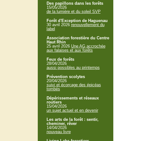
Des papillons dans les forêts
15/05/2026
de la lumière et du soleil SVP
Forêt d'Exception de Haguenau
30 avril 2026
renouvellement du
label
Association forestière du Centre
Haut Rhin
25 avril 2026
Une AG accrochée
aux falaises et aux forêts
Feux de forêts
28/04/2026
aussi possibles au printemps
Prévention scolytes
20/04/2026
suivi et écorçage des épicéas
tombés
Dépérissements et réseaux
routiers
15/04/2026
un sujet actuel et en devenir
Les arts de la forêt : sentir,
cheminer, rêver
14/04/2026
nouveau livre
Living Labs forestiers