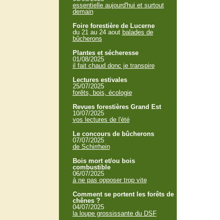
essentielle aujourd'hui et surtout
demain
Foire forestière de Lucerne
du 21 au 24 aout
balades de
bûcherons
Plantes et sécheresse
01/08/2025
il fait chaud donc je transpire
Lectures estivales
25/07/2025
forêts, bois, écologie
Revues forestières Grand Est
10/07/2025
vos lectures de l'été
Le concours de bûcherons
07/07/2025
de Schirrhein
Bois mort et/ou bois
combustible
06/07/2025
à ne pas opposer trop vite
Comment se portent les forêts de
chênes ?
04/07/2025
la loupe grossissante du DSF