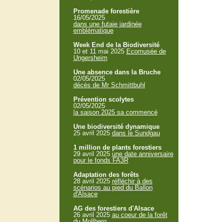
Promenade forestière
16/05/2025
dans une futaie jardinée
emblématique
Week End de la Biodiversité
10 et 11 mai 2025
Ecomusée de
Ungersheim
Une absence dans la Bruche
02/05/2025
décès de Mr Schmittbuhl
Prévention scolytes
02/05/2025
la saison 2025 sa commencé
Une biodiversité dynamique
25 avril 2025
dans le Sundgau
1 million de plants forestiers
29 avril 2025
une date anniversaire
pour le fonds FA3R
Adaptation des forêts
28 avril 2025
réfléchir à des
scénarios au pied du Ballon
d'Alsace
AG des forestiers d'Alsace
26 avril 2025
au coeur de la forêt
du Mollberg