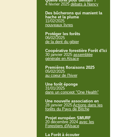
Quelle forêt pour demain ?
4 février 2025
débats à Nancy
Des bûcherons qui manient la
hache et la plume
11/02/2025
nouveaux livres
Protéger les forêts
06/02/2025
de la dent du gibier
Coopérative forestière Forêt d'Ici
30 janvier 2025
assemblée
générale en Alsace
Premières floraisons 2025
05/02/2025
au coeur de l'hiver
Une forêt éponge
31/01/2025
dans un concept "One Health"
Une nouvelle association en
28 janvier 2025
Actions dans les
forêts du Pays de Bitche
Projet européen SMURF
20 décembre 2024
avec les
Forestiers d'Alsace
La Forêt à écouter