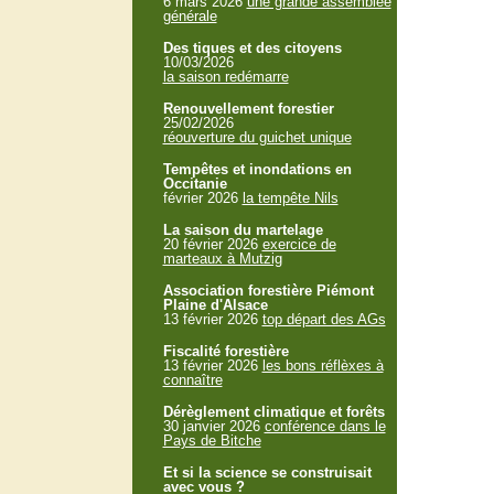
6 mars 2026
une grande assemblée
générale
Des tiques et des citoyens
10/03/2026
la saison redémarre
Renouvellement forestier
25/02/2026
réouverture du guichet unique
Tempêtes et inondations en
Occitanie
février 2026
la tempête Nils
La saison du martelage
20 février 2026
exercice de
marteaux à Mutzig
Association forestière Piémont
Plaine d'Alsace
13 février 2026
top départ des AGs
Fiscalité forestière
13 février 2026
les bons réflèxes à
connaître
Dérèglement climatique et forêts
30 janvier 2026
conférence dans le
Pays de Bitche
Et si la science se construisait
avec vous ?