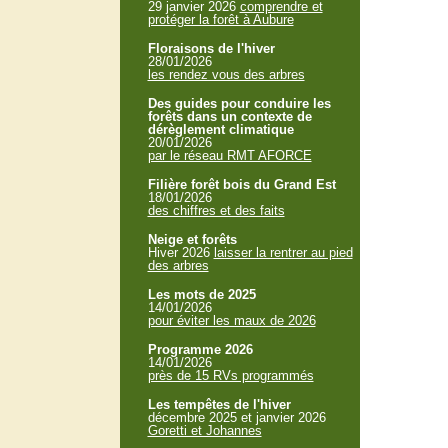
29 janvier 2026
comprendre et
protéger la forêt à Aubure
Floraisons de l'hiver
28/01/2026
les rendez vous des arbres
Des guides pour conduire les
forêts dans un contexte de
dérèglement climatique
20/01/2026
par le réseau RMT AFORCE
Filière forêt bois du Grand Est
18/01/2026
des chiffres et des faits
Neige et forêts
Hiver 2026
laisser la rentrer au pied
des arbres
Les mots de 2025
14/01/2026
pour éviter les maux de 2026
Programme 2026
14/01/2026
près de 15 RVs programmés
Les tempêtes de l'hiver
décembre 2025 et janvier 2026
Goretti et Johannes