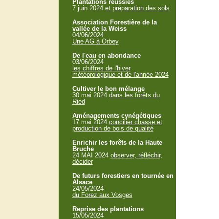
Plantations réussies
7 juin 2024
et préparation des sols
Association Forestière de la
vallée de la Weiss
04/06/2024
Une AG à Orbey
De l'eau en abondance
03/06/2024
les chiffres de l'hiver
météorologique et de l'année 2024
Cultiver le bon mélange
30 mai 2024
dans les forêts du
Ried
Aménagements cynégétiques
17 mai 2024
concilier chasse et
production de bois de qualité
Enrichir les forêts de la Haute
Bruche
24 MAI 2024
observer, réfléchir,
décider
De futurs forestiers en tournée en
Alsace
24/05/2024
du Forez aux Vosges
Reprise des plantations
15/05/2024