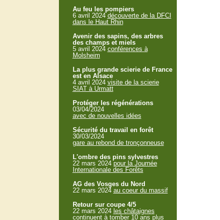
Au feu les pompiers
6 avril 2024
découverte de la DFCI
dans le Haut Rhin
Avenir des sapins, des arbres
des champs et miels
5 avril 2024
conférences à
Molsheim
La plus grande scierie de France
est en Alsace
4 avril 2024
visite de la scierie
SIAT à Urmatt
Protéger les régénérations
03/04/2024
avec de nouvelles idées
Sécurité du travail en forêt
30/03/2024
gare au rebond de tronçonneuse
L'ombre des pins sylvestres
22 mars 2024
pour la Journée
Internationale des Forêts
AG des Vosges du Nord
22 mars 2024
au coeur du massif
Retour sur coupe 4/5
22 mars 2024
les châtaignes
continuent à tomber 10 ans plus