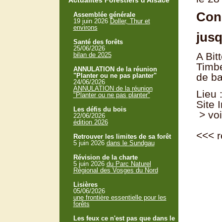
Actualités Forestiers d'Alsace
Con
Assemblée générale
19 juin 2026
Doller, Thur et
environs
jusq
Santé des forêts
25/06/2026
A Bit
bilan de 2025
Timbe
ANNULATION de la réunion
de ba
"Planter ou ne pas planter"
24/06/2026
ANNULATION de la réunion
Lieu :
"Planter ou ne pas planter"
Site 
Les défis du bois
> voi
22/06/2026
édition 2026
<<<
r
Retrouver les limites de sa forêt
5 juin 2026
dans le Sundgau
Révision de la charte
5 juin 2026
du Parc Naturel
Régional des Vosges du Nord
Lisières
05/06/2026
une frontière essentielle pour les
forêts
Les feux ce n'est pas que dans le