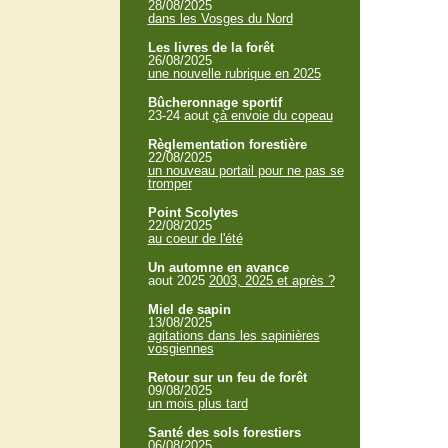
28/08/2025
dans les Vosges du Nord
Les livres de la forêt
26/08/2025
une nouvelle rubrique en 2025
Bûcheronnage sportif
23-24 aout
çà envoie du copeau
Règlementation forestière
22/08/2025
un nouveau portail pour ne pas se
tromper
Point Scolytes
22/08/2025
au coeur de l'été
Un automne en avance
aout 2025
2003, 2025 et après ?
Miel de sapin
13/08/2025
agitations dans les sapinières
vosgiennes
Retour sur un feu de forêt
09/08/2025
un mois plus tard
Santé des sols forestiers
06/08/2025