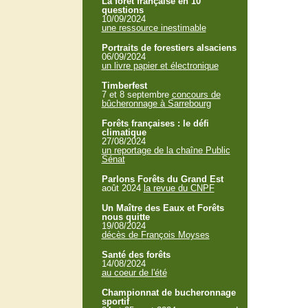
La forêt française en 10
questions
10/09/2024
une ressource inestimable
Portraits de forestiers alsaciens
06/09/2024
un livre papier et électronique
Timberfest
7 et 8 septembre
concours de
bûcheronnage à Sarrebourg
Forêts françaises : le défi
climatique
27/08/2024
un reportage de la chaîne Public
Sénat
Parlons Forêts du Grand Est
août 2024
la revue du CNPF
Un Maître des Eaux et Forêts
nous quitte
19/08/2024
décès de François Moyses
Santé des forêts
14/08/2024
au coeur de l'été
Championnat de bucheronnage
sportif