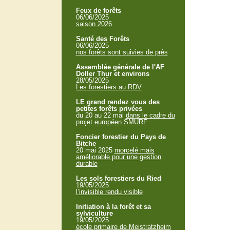
Feux de forêts
06/06/2025
saison 2026
Santé des Forêts
06/06/2025
nos forêts sont suivies de près
Assemblée générale de l'AF
Doller Thur et environs
28/05/2025
Les forestiers au RDV
LE grand rendez vous des
petites forêts privées
du 20 au 22 mai
dans le cadre du
projet européen SMURF
Foncier forestier du Pays de
Bitche
20 mai 2025
morcelé mais
améliorable pour une gestion
durable
Les sols forestiers du Ried
19/05/2025
l’invisible rendu visible
Initiation à la forêt et sa
sylviculture
19/05/2025
école primaire de Meistratzheim