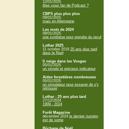
12/01/2025
êtes vous fan de Podcast ?
CBPS plus plus plus
09/01/2025
mais en Allemagne
Les mots de 2024
08/01/2025
une synthèse pour prendre du recul
Lothar 2025
11 octobre 2019
25 ans plus tard
dans le Ried
Il neige dans les Vosges
05/01/2025
un simple et précieux indicateur
Aides forestières nombreuses
05/01/2025
un simulateur pour essayer de s'y
retrouver
Lothar : 25 ans plus tard
27/12/2024
1999 - 2024
Forêt Magazine
décembre 2024
le dernier numéro
est de sortie
Bûchage de Noël