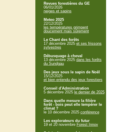
Revues forestières du GE
06/01/2026
neiges et sapins
Meteo 2025
22/12/2025
les températures grimpent
doucement mais sûrement
Le Chant des forêts
17 décembre 2025
et ses frissons
sylvestres
Débusquage à cheval
13 décembre 2025
dans les forêts
du Sundgau
Des jeux sous le sapin de Noël
15/12/2025
et bien entendu des jeux forestiers
Conseil d'Administration
5 décembre 2025
le dernier de 2025
Dans quelle mesure la filière
forêt - bois peut elle tempérer le
climat ?
le 10 décembre 2025
conférence
Les explorateurs du futur
19 et 20 novembre
Forest Innov