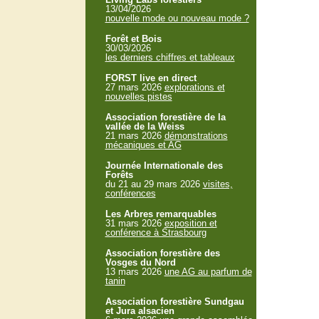
13/04/2026
nouvelle mode ou nouveau mode ?
Forêt et Bois
30/03/2026
les derniers chiffres et tableaux
FORST live en direct
27 mars 2026
explorations et
nouvelles pistes
Association forestière de la
vallée de la Weiss
21 mars 2026
démonstrations
mécaniques et AG
Journée Internationale des
Forêts
du 21 au 29 mars 2026
visites,
conférences
Les Arbres remarquables
31 mars 2026
exposition et
conférence à Strasbourg
Association forestière des
Vosges du Nord
13 mars 2026
une AG au parfum de
tanin
Association forestière Sundgau
et Jura alsacien