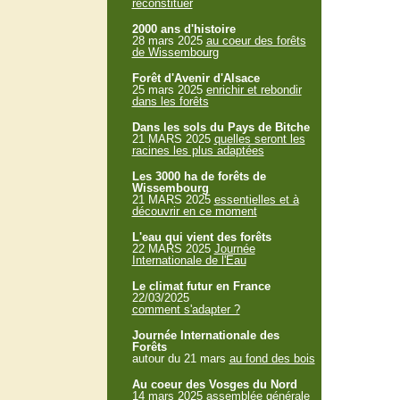
reconstituer
2000 ans d'histoire
28 mars 2025
au coeur des forêts
de Wissembourg
Forêt d'Avenir d'Alsace
25 mars 2025
enrichir et rebondir
dans les forêts
Dans les sols du Pays de Bitche
21 MARS 2025
quelles seront les
racines les plus adaptées
Les 3000 ha de forêts de
Wissembourg
21 MARS 2025
essentielles et à
découvrir en ce moment
L'eau qui vient des forêts
22 MARS 2025
Journée
Internationale de l'Eau
Le climat futur en France
22/03/2025
comment s'adapter ?
Journée Internationale des
Forêts
autour du 21 mars
au fond des bois
Au coeur des Vosges du Nord
14 mars 2025
assemblée générale