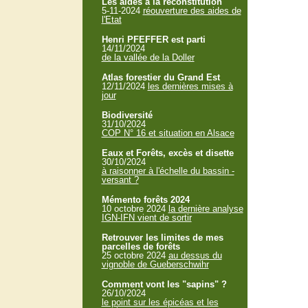
Les aides à la reconstitution
5-11-2024
réouverture des aides de
l'Etat
Henri PFEFFER est parti
14/11/2024
de la vallée de la Doller
Atlas forestier du Grand Est
12/11/2024
les dernières mises à
jour
Biodiversité
31/10/2024
COP N° 16 et situation en Alsace
Eaux et Forêts, excès et disette
30/10/2024
à raisonner à l'échelle du bassin -
versant ?
Mémento forêts 2024
10 octobre 2024
la dernière analyse
IGN-IFN vient de sortir
Retrouver les limites de mes
parcelles de forêts
25 octobre 2024
au dessus du
vignoble de Gueberschwihr
Comment vont les "sapins" ?
26/10/2024
le point sur les épicéas et les