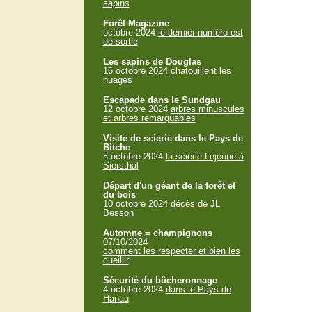
sapins
Forêt Magazine
octobre 2024
le dernier numéro est
de sortie
Les sapins de Douglas
16 octobre 2024
chatouillent les
nuages
Escapade dans le Sundgau
12 octobre 2024
arbres minuscules
et arbres remarquables
Visite de scierie dans le Pays de
Bitche
8 octobre 2024
la scierie Lejeune à
Siersthal
Départ d'un géant de la forêt et
du bois
10 octobre 2024
décès de JL
Besson
Automne = champignons
07/10/2024
comment les respecter et bien les
cueillir
Sécurité du bûcheronnage
4 octobre 2024
dans le Pays de
Hanau