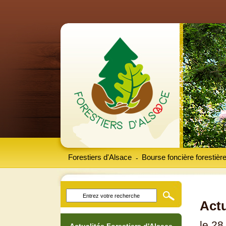
Forestiers d'Alsace
Bourse foncière forestièr
-
Actu
le 28 