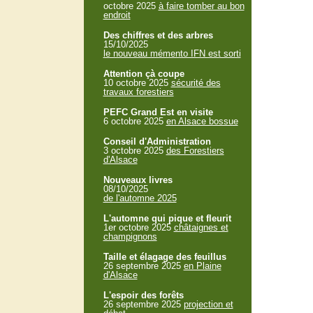
octobre 2025
à faire tomber au bon
endroit
Des chiffres et des arbres
15/10/2025
le nouveau mémento IFN est sorti
Attention çà coupe
10 octobre 2025
sécurité des
travaux forestiers
PEFC Grand Est en visite
6 octobre 2025
en Alsace bossue
Conseil d'Administration
3 octobre 2025
des Forestiers
d'Alsace
Nouveaux livres
08/10/2025
de l'automne 2025
L'automne qui pique et fleurit
1er octobre 2025
châtaignes et
champignons
Taille et élagage des feuillus
26 septembre 2025
en Plaine
d'Alsace
L'espoir des forêts
26 septembre 2025
projection et