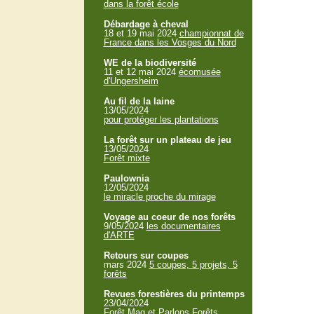
dans la forêt école
Débardage à cheval
18 et 19 mai 2024
championnat de
France dans les Vosges du Nord
WE de la biodiversité
11 et 12 mai 2024
écomusée
d'Ungersheim
Au fil de la laine
13/05/2024
pour protéger les plantations
La forêt sur un plateau de jeu
13/05/2024
Forêt mixte
Paulownia
12/05/2024
le miracle proche du mirage
Voyage au coeur de nos forêts
9/05/2024
les documentaires
d'ARTE
Retours sur coupes
mars 2024
5 coupes, 5 projets, 5
forêts
Revues forestières du printemps
23/04/2024
Forêt Mag et Parlons Forêts