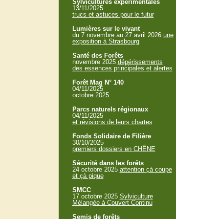
Sylvicultures expérimentales
13/11/2025
trucs et astuces pour le futur
Lumières sur le vivant
du 7 novembre au 27 avril 2026
une
exposition à Strasbourg
Santé des Forêts
novembre 2025
dépérissements
des essences principales et alertes
Forêt Mag N° 140
04/11/2025
octobre 2025
Parcs naturels régionaux
04/11/2025
et révisions de leurs chartes
Fonds Solidaire de Filière
30/10/2025
premiers dossiers en CHÊNE
Sécurité dans les forêts
24 octobre 2025
attention çà coupe
et çà pique
SMCC
17 octobre 2025
Sylviculture
Mélangée à Couvert Continu
Semis de forêts