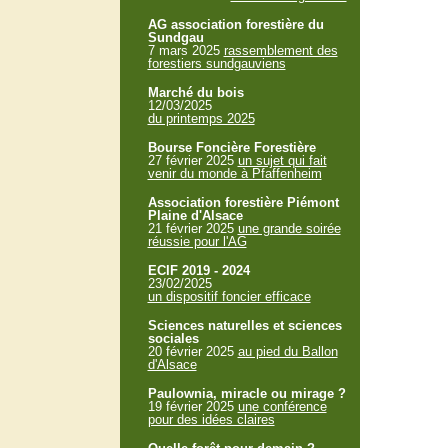
AG association forestière du
Sundgau
7 mars 2025
rassemblement des
forestiers sundgauviens
Marché du bois
12/03/2025
du printemps 2025
Bourse Foncière Forestière
27 février 2025
un sujet qui fait
venir du monde à Pfaffenheim
Association forestière Piémont
Plaine d'Alsace
21 février 2025
une grande soirée
réussie pour l'AG
ECIF 2019 - 2024
23/02/2025
un dispositif foncier efficace
Sciences naturelles et sciences
sociales
20 février 2025
au pied du Ballon
d'Alsace
Paulownia, miracle ou mirage ?
19 février 2025
une conférence
pour des idées claires