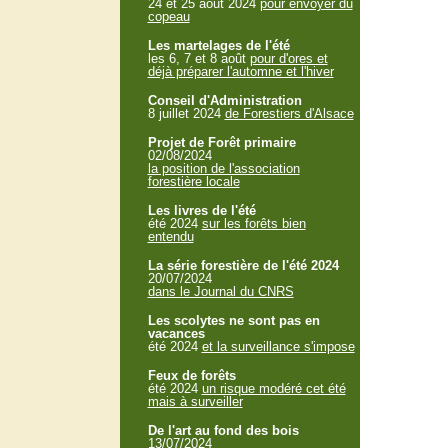
24 et 25 aout 2024
pour envoyer du
copeau
Les martelages de l'été
les 6, 7 et 8 août
pour d'ores et
déjà préparer l'automne et l'hiver
Conseil d'Administration
8 juillet 2024
de Forestiers d'Alsace
Projet de Forêt primaire
02/08/2024
la position de l'association
forestière locale
Les livres de l'été
été 2024
sur les forêts bien
entendu
La série forestière de l'été 2024
20/07/2024
dans le Journal du CNRS
Les scolytes ne sont pas en
vacances
été 2024
et la surveillance s'impose
Feux de forêts
été 2024
un risque modéré cet été
mais à surveiller
De l'art au fond des bois
13/07/2024