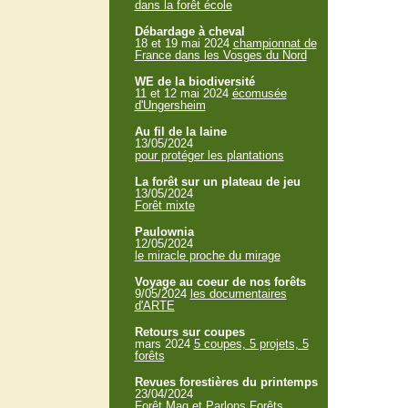
dans la forêt école
Débardage à cheval
18 et 19 mai 2024
championnat de
France dans les Vosges du Nord
WE de la biodiversité
11 et 12 mai 2024
écomusée
d'Ungersheim
Au fil de la laine
13/05/2024
pour protéger les plantations
La forêt sur un plateau de jeu
13/05/2024
Forêt mixte
Paulownia
12/05/2024
le miracle proche du mirage
Voyage au coeur de nos forêts
9/05/2024
les documentaires
d'ARTE
Retours sur coupes
mars 2024
5 coupes, 5 projets, 5
forêts
Revues forestières du printemps
23/04/2024
Forêt Mag et Parlons Forêts