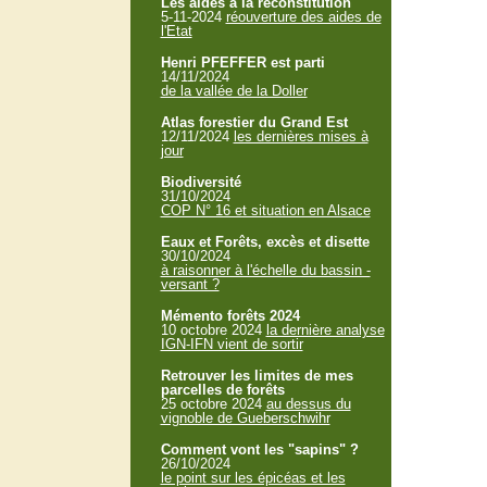
Les aides à la reconstitution
5-11-2024
réouverture des aides de
l'Etat
Henri PFEFFER est parti
14/11/2024
de la vallée de la Doller
Atlas forestier du Grand Est
12/11/2024
les dernières mises à
jour
Biodiversité
31/10/2024
COP N° 16 et situation en Alsace
Eaux et Forêts, excès et disette
30/10/2024
à raisonner à l'échelle du bassin -
versant ?
Mémento forêts 2024
10 octobre 2024
la dernière analyse
IGN-IFN vient de sortir
Retrouver les limites de mes
parcelles de forêts
25 octobre 2024
au dessus du
vignoble de Gueberschwihr
Comment vont les "sapins" ?
26/10/2024
le point sur les épicéas et les