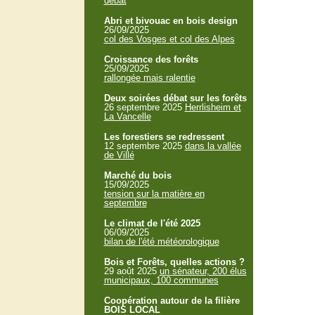
débat
Abri et bivouac en bois design
26/09/2025
col des Vosges et col des Alpes
Croissance des forêts
25/09/2025
rallongée mais ralentie
Deux soirées débat sur les forêts
26 septembre 2025
Herrlisheim et
La Vancelle
Les forestiers se redressent
12 septembre 2025
dans la vallée
de Villé
Marché du bois
15/09/2025
tension sur la matière en
septembre
Le climat de l'été 2025
06/09/2025
bilan de l'été météorologique
Bois et Forêts, quelles actions ?
29 août 2025
un sénateur, 200 élus
municipaux, 100 communes
Coopération autour de la filière
BOIS LOCAL