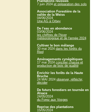
Plantations réussies
7 juin 2024
et préparation des sols
Association Forestière de la
vallée de la Weiss
04/06/2024
Une AG à Orbey
De l'eau en abondance
03/06/2024
les chiffres de l'hiver
météorologique et de l'année 2024
Cultiver le bon mélange
30 mai 2024
dans les forêts du
Ried
Aménagements cynégétiques
17 mai 2024
concilier chasse et
production de bois de qualité
Enrichir les forêts de la Haute
Bruche
24 MAI 2024
observer, réfléchir,
décider
De futurs forestiers en tournée en
Alsace
24/05/2024
du Forez aux Vosges
Reprise des plantations
15/05/2024