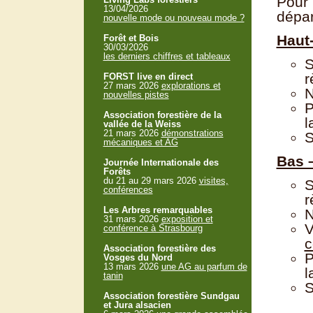
Pour 
13/04/2026
dépar
nouvelle mode ou nouveau mode ?
Haut-
Forêt et Bois
30/03/2026
les derniers chiffres et tableaux
S
r
FORST live en direct
27 mars 2026
explorations et
N
nouvelles pistes
P
Association forestière de la
l
vallée de la Weiss
21 mars 2026
démonstrations
S
mécaniques et AG
Bas –
Journée Internationale des
Forêts
du 21 au 29 mars 2026
visites,
S
conférences
r
Les Arbres remarquables
N
31 mars 2026
exposition et
V
conférence à Strasbourg
Association forestière des
P
Vosges du Nord
13 mars 2026
une AG au parfum de
l
tanin
S
Association forestière Sundgau
et Jura alsacien