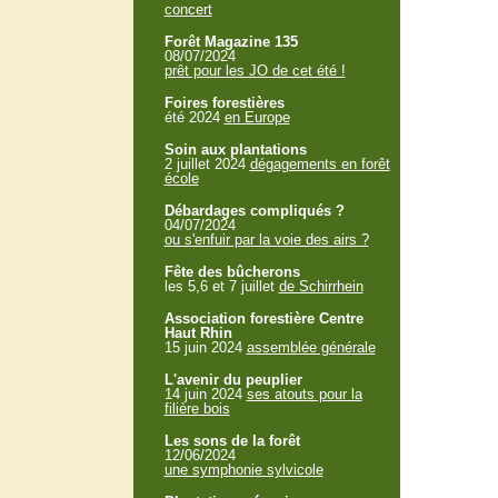
concert
Forêt Magazine 135
08/07/2024
prêt pour les JO de cet été !
Foires forestières
été 2024
en Europe
Soin aux plantations
2 juillet 2024
dégagements en forêt
école
Débardages compliqués ?
04/07/2024
ou s'enfuir par la voie des airs ?
Fête des bûcherons
les 5,6 et 7 juillet
de Schirrhein
Association forestière Centre
Haut Rhin
15 juin 2024
assemblée générale
L'avenir du peuplier
14 juin 2024
ses atouts pour la
filière bois
Les sons de la forêt
12/06/2024
une symphonie sylvicole