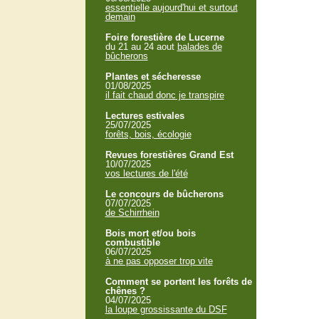
essentielle aujourd'hui et surtout
demain
Foire forestière de Lucerne
du 21 au 24 aout
balades de
bûcherons
Plantes et sécheresse
01/08/2025
il fait chaud donc je transpire
Lectures estivales
25/07/2025
forêts, bois, écologie
Revues forestières Grand Est
10/07/2025
vos lectures de l'été
Le concours de bûcherons
07/07/2025
de Schirrhein
Bois mort et/ou bois
combustible
06/07/2025
à ne pas opposer trop vite
Comment se portent les forêts de
chênes ?
04/07/2025
la loupe grossissante du DSF