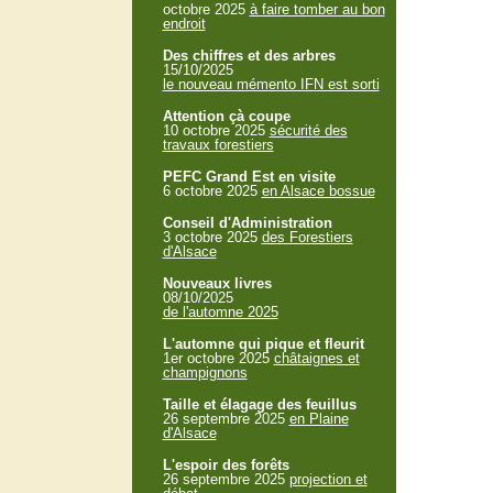
octobre 2025
à faire tomber au bon
endroit
Des chiffres et des arbres
15/10/2025
le nouveau mémento IFN est sorti
Attention çà coupe
10 octobre 2025
sécurité des
travaux forestiers
PEFC Grand Est en visite
6 octobre 2025
en Alsace bossue
Conseil d'Administration
3 octobre 2025
des Forestiers
d'Alsace
Nouveaux livres
08/10/2025
de l'automne 2025
L'automne qui pique et fleurit
1er octobre 2025
châtaignes et
champignons
Taille et élagage des feuillus
26 septembre 2025
en Plaine
d'Alsace
L'espoir des forêts
26 septembre 2025
projection et