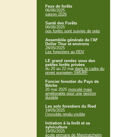
Feux de forêts
06/06/2025
saison 2026
Santé des Forêts
06/06/2025
nos forêts sont suivies de près
Assemblée générale de l'AF
Doller Thur et environs
28/05/2025
Les forestiers au RDV
LE grand rendez vous des
petites forêts privées
du 20 au 22 mai
dans le cadre du
projet européen SMURF
Foncier forestier du Pays de
Bitche
20 mai 2025
morcelé mais
améliorable pour une gestion
durable
Les sols forestiers du Ried
19/05/2025
l’invisible rendu visible
Initiation à la forêt et sa
sylviculture
19/05/2025
école primaire de Meistratzheim