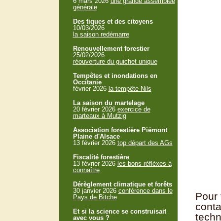
6 mars 2026
une grande assemblée
générale
Des tiques et des citoyens
10/03/2026
la saison redémarre
Renouvellement forestier
25/02/2026
réouverture du guichet unique
Tempêtes et inondations en
Occitanie
février 2026
la tempête Nils
La saison du martelage
20 février 2026
exercice de
marteaux à Mutzig
Association forestière Piémont
Plaine d'Alsace
13 février 2026
top départ des AGs
Fiscalité forestière
13 février 2026
les bons réflèxes à
connaître
Dérèglement climatique et forêts
30 janvier 2026
conférence dans le
Pour 
Pays de Bitche
conta
Et si la science se construisait
techn
avec vous ?