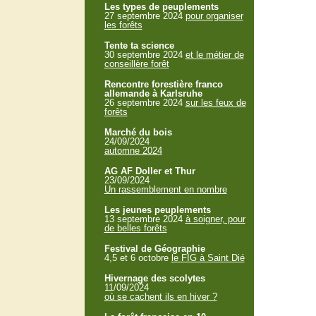
Les types de peuplements
27 septembre 2024
pour organiser
les forêts
Tente ta science
30 septembre 2024
et le métier de
conseillère forêt
Rencontre forestière franco
allemande à Karlsruhe
26 septembre 2024
sur les feux de
forêts
Marché du bois
24/09/2024
automne 2024
AG AF Doller et Thur
23/09/2024
Un rassemblement en nombre
Les jeunes peuplements
13 septembre 2024
à soigner, pour
de belles forêts
Festival de Géographie
4,5 et 6 octobre
le FIG à Saint Dié
Hivernage des scolytes
11/09/2024
où se cachent ils en hiver ?