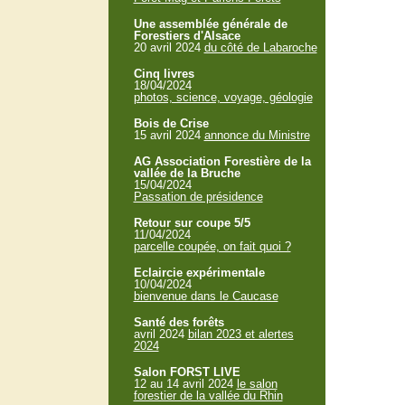
Une assemblée générale de
Forestiers d'Alsace
20 avril 2024
du côté de Labaroche
Cinq livres
18/04/2024
photos, science, voyage, géologie
Bois de Crise
15 avril 2024
annonce du Ministre
AG Association Forestière de la
vallée de la Bruche
15/04/2024
Passation de présidence
Retour sur coupe 5/5
11/04/2024
parcelle coupée, on fait quoi ?
Eclaircie expérimentale
10/04/2024
bienvenue dans le Caucase
Santé des forêts
avril 2024
bilan 2023 et alertes
2024
Salon FORST LIVE
12 au 14 avril 2024
le salon
forestier de la vallée du Rhin