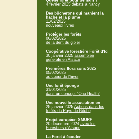
Quelle forêt pour demain ?
4 février 2025
débats à Nancy
Des bûcherons qui manient la
hache et la plume
11/02/2025
nouveaux livres
Protéger les forêts
06/02/2025
de la dent du gibier
Coopérative forestière Forêt d'Ici
30 janvier 2025
assemblée
générale en Alsace
Premières floraisons 2025
05/02/2025
au coeur de l'hiver
Une forêt éponge
31/01/2025
dans un concept "One Health"
Une nouvelle association en
28 janvier 2025
Actions dans les
forêts du Pays de Bitche
Projet européen SMURF
20 décembre 2024
avec les
Forestiers d'Alsace
La Forêt à écouter