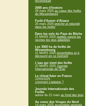
reconstituer
2000 ans d'histoire
28 mars 2025
au coeur des forêts
de Wissembourg
Forêt d'Avenir d'Alsace
25 mars 2025
enrichir et rebondir
dans les forêts
Dans les sols du Pays de Bitche
21 MARS 2025
quelles seront les
racines les plus adaptées
Les 3000 ha de forêts de
Wissembourg
21 MARS 2025
essentielles et à
découvrir en ce moment
L'eau qui vient des forêts
22 MARS 2025
Journée
Internationale de l'Eau
Le climat futur en France
22/03/2025
comment s'adapter ?
Journée Internationale des
Forêts
autour du 21 mars
au fond des bois
Au coeur des Vosges du Nord
14 mars 2025
assemblée générale