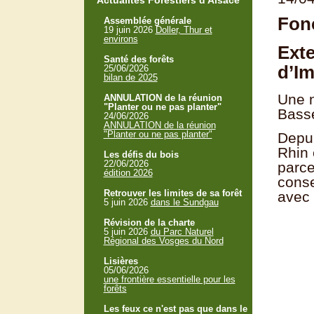
Actualités Forestiers d'Alsace
Fonc
Assemblée générale
19 juin 2026
Doller, Thur et
environs
Exte
Santé des forêts
d’Im
25/06/2026
bilan de 2025
Une n
ANNULATION de la réunion
"Planter ou ne pas planter"
Basse
24/06/2026
ANNULATION de la réunion
"Planter ou ne pas planter"
Depui
Rhin 
Les défis du bois
22/06/2026
parce
édition 2026
conse
Retrouver les limites de sa forêt
avec 
5 juin 2026
dans le Sundgau
Révision de la charte
5 juin 2026
du Parc Naturel
Régional des Vosges du Nord
Lisières
05/06/2026
une frontière essentielle pour les
forêts
Les feux ce n'est pas que dans le