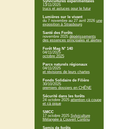
Sylvicultures expérimentales
13/11/2025
trucs et astuces pour le futur
Lumières sur le vivant
du 7 novembre au 27 avril 2026
une
exposition à Strasbourg
Santé des Forêts
novembre 2025
dépérissements
des essences principales et alertes
Forêt Mag N° 140
04/11/2025
octobre 2025
Parcs naturels régionaux
04/11/2025
et révisions de leurs chartes
Fonds Solidaire de Filière
30/10/2025
premiers dossiers en CHÊNE
Sécurité dans les forêts
24 octobre 2025
attention çà coupe
et çà pique
SMCC
17 octobre 2025
Sylviculture
Mélangée à Couvert Continu
Semis de forêts