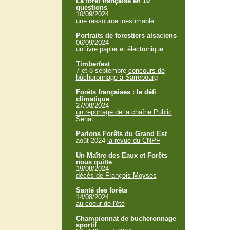
La forêt française en 10
questions
10/09/2024
une ressource inestimable
Portraits de forestiers alsaciens
06/09/2024
un livre papier et électronique
Timberfest
7 et 8 septembre
concours de
bûcheronnage à Sarrebourg
Forêts françaises : le défi
climatique
27/08/2024
un reportage de la chaîne Public
Sénat
Parlons Forêts du Grand Est
août 2024
la revue du CNPF
Un Maître des Eaux et Forêts
nous quitte
19/08/2024
décès de François Moyses
Santé des forêts
14/08/2024
au coeur de l'été
Championnat de bucheronnage
sportif