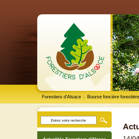
Forestiers d'Alsace
Bourse foncière forestièr
-
Actu
14/0