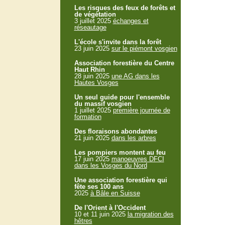
Les risques des feux de forêts et
de végétation
3 juillet 2025
échanges et
réseautage
L'école s'invite dans la forêt
23 juin 2025
sur le piémont vosgien
Association forestière du Centre
Haut Rhin
28 juin 2025
une AG dans les
Hautes Vosges
Un seul guide pour l'ensemble
du massif vosgien
1 juillet 2025
première journée de
formation
Des floraisons abondantes
21 juin 2025
dans les arbres
Les pompiers montent au feu
17 juin 2025
manoeuvres DFCI
dans les Vosges du Nord
Une association forestière qui
fête ses 100 ans
2025
à Bâle en Suisse
De l'Orient à l'Occident
10 et 11 juin 2025
la migration des
hêtres