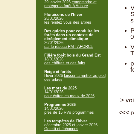
29 janvier 2026
comprendre et
protéger la forêt à Aubure
V
S
Floraisons de l'hiver
28/01/2026
s
les rendez vous des arbres
P
Des guides pour conduire les
forêts dans un contexte de
0
dérèglement climatique
20/01/2026
V
par le réseau RMT AFORCE
T
Filière forêt bois du Grand Est
18/01/2026
p
des chiffres et des faits
f
Neige et forêts
Hiver 2026
laisser la rentrer au pied
des arbres
Les mots de 2025
14/01/2026
pour éviter les maux de 2026
> voi
Programme 2026
14/01/2026
<<<
r
près de 15 RVs programmés
Les tempêtes de l'hiver
décembre 2025 et janvier 2026
Goretti et Johannes