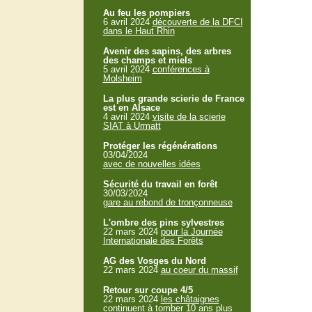
Au feu les pompiers
6 avril 2024
découverte de la DFCI
dans le Haut Rhin
Avenir des sapins, des arbres
des champs et miels
5 avril 2024
conférences à
Molsheim
La plus grande scierie de France
est en Alsace
4 avril 2024
visite de la scierie
SIAT à Urmatt
Protéger les régénérations
03/04/2024
avec de nouvelles idées
Sécurité du travail en forêt
30/03/2024
gare au rebond de tronçonneuse
L'ombre des pins sylvestres
22 mars 2024
pour la Journée
Internationale des Forêts
AG des Vosges du Nord
22 mars 2024
au coeur du massif
Retour sur coupe 4/5
22 mars 2024
les châtaignes
continuent à tomber 10 ans plus