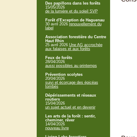
Des papillons dans les forêts
15/05/2026
de la lumière et du soleil SVP
Forêt d'Exception de Haguenau
30 avril 2026
renouvellement du
label
Association forestière du Centre
Haut Rhin
25 avril 2026
Une AG accrochée
aux falaises et aux forêts
Feux de forêts
28/04/2026
aussi possibles au printemps
Prévention scolytes
20/04/2026
suivi et écorçage des épicéas
tombés
Dépérissements et réseaux
routiers
15/04/2026
un sujet actuel et en devenir
Les arts de la forêt : sentir,
cheminer, rêver
14/04/2026
nouveau livre
Living Labs forestiers