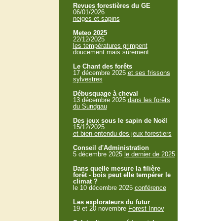
Revues forestières du GE
06/01/2026
neiges et sapins
Meteo 2025
22/12/2025
les températures grimpent
doucement mais sûrement
Le Chant des forêts
17 décembre 2025
et ses frissons
sylvestres
Débusquage à cheval
13 décembre 2025
dans les forêts
du Sundgau
Des jeux sous le sapin de Noël
15/12/2025
et bien entendu des jeux forestiers
Conseil d'Administration
5 décembre 2025
le dernier de 2025
Dans quelle mesure la filière
forêt - bois peut elle tempérer le
climat ?
le 10 décembre 2025
conférence
Les explorateurs du futur
19 et 20 novembre
Forest Innov