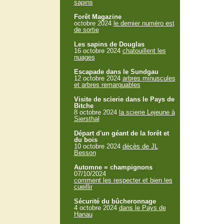
sapins
Forêt Magazine
octobre 2024
le dernier numéro est
de sortie
Les sapins de Douglas
16 octobre 2024
chatouillent les
nuages
Escapade dans le Sundgau
12 octobre 2024
arbres minuscules
et arbres remarquables
Visite de scierie dans le Pays de
Bitche
8 octobre 2024
la scierie Lejeune à
Siersthal
Départ d'un géant de la forêt et
du bois
10 octobre 2024
décès de JL
Besson
Automne = champignons
07/10/2024
comment les respecter et bien les
cueillir
Sécurité du bûcheronnage
4 octobre 2024
dans le Pays de
Hanau