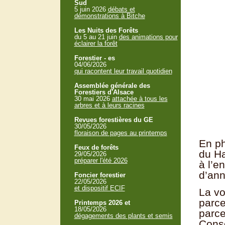
Sud
5 juin 2026
débats et
démonstrations à Bitche
Les Nuits des Forêts
du 5 au 21 juin
des animations pour
éclairer la forêt
Forestier - es
04/06/2026
qui racontent leur travail quotidien
Assemblée générale des
Forestiers d'Alsace
30 mai 2026
attachée à tous les
arbres et à leurs racines
Revues forestières du GE
30/05/2026
floraison de pages au printemps
En p
Feux de forêts
du Ha
29/05/2026
préparer l'été 2026
à l’
d’an
Foncier forestier
22/05/2026
et dispositif ECIF
La vo
parce
Printemps 2026 et
18/05/2026
parce
dégagements des plants et semis
Conse