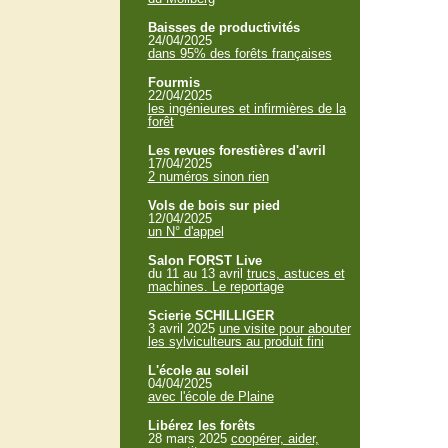
Baisses de productivités
24/04/2025
dans 95% des forêts françaises
Fourmis
22/04/2025
les ingénieures et infirmières de la
forêt
Les revues forestières d'avril
17/04/2025
2 numéros sinon rien
Vols de bois sur pied
12/04/2025
un N° d'appel
Salon FORST Live
du 11 au 13 avril
trucs, astuces et
machines. Le reportage
Scierie SCHILLIGER
3 avril 2025
une visite pour abouter
les sylviculteurs au produit fini
L'école au soleil
04/04/2025
avec l'école de Plaine
Libérez les forêts
28 mars 2025
coopérer, aider,