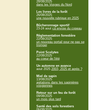
28/08/2025
dans les Vosges du Nord
Les livres de la forêt
26/08/2025
une nouvelle rubrique en 2025
Bûcheronnage sportif
23-24 aout
çà envoie du copeau
Règlementation forestière
22/08/2025
un nouveau portail pour ne pas se
tromper
Point Scolytes
22/08/2025
au coeur de l'été
Un automne en avance
aout 2025
2003, 2025 et après ?
Miel de sapin
13/08/2025
agitations dans les sapinières
vosgiennes
Retour sur un feu de forêt
09/08/2025
un mois plus tard
Santé des sols forestiers
06/08/2025