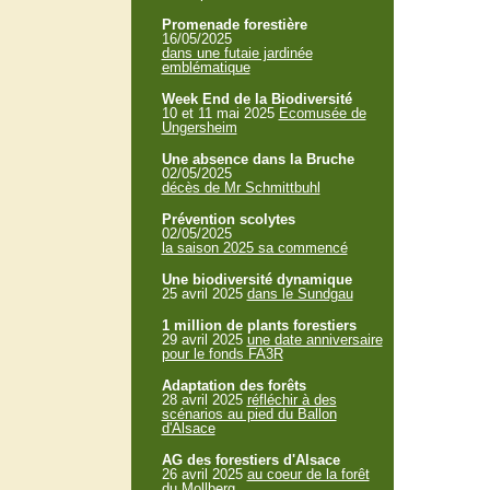
Promenade forestière
16/05/2025
dans une futaie jardinée
emblématique
Week End de la Biodiversité
10 et 11 mai 2025
Ecomusée de
Ungersheim
Une absence dans la Bruche
02/05/2025
décès de Mr Schmittbuhl
Prévention scolytes
02/05/2025
la saison 2025 sa commencé
Une biodiversité dynamique
25 avril 2025
dans le Sundgau
1 million de plants forestiers
29 avril 2025
une date anniversaire
pour le fonds FA3R
Adaptation des forêts
28 avril 2025
réfléchir à des
scénarios au pied du Ballon
d'Alsace
AG des forestiers d'Alsace
26 avril 2025
au coeur de la forêt
du Mollberg