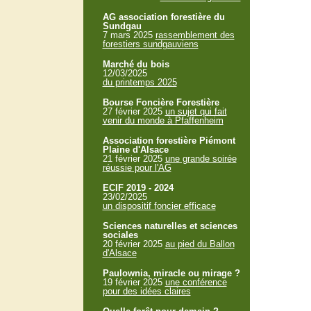
AG association forestière du
Sundgau
7 mars 2025
rassemblement des
forestiers sundgauviens
Marché du bois
12/03/2025
du printemps 2025
Bourse Foncière Forestière
27 février 2025
un sujet qui fait
venir du monde à Pfaffenheim
Association forestière Piémont
Plaine d'Alsace
21 février 2025
une grande soirée
réussie pour l'AG
ECIF 2019 - 2024
23/02/2025
un dispositif foncier efficace
Sciences naturelles et sciences
sociales
20 février 2025
au pied du Ballon
d'Alsace
Paulownia, miracle ou mirage ?
19 février 2025
une conférence
pour des idées claires