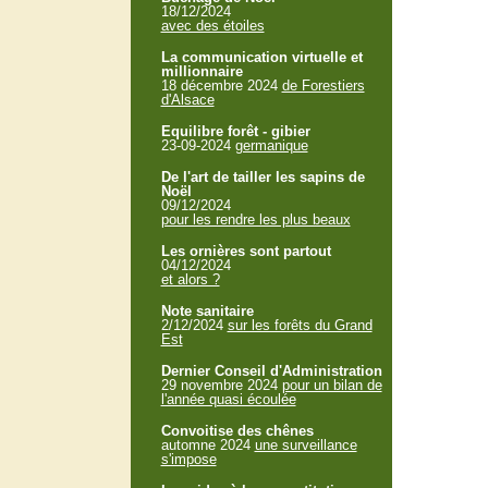
18/12/2024
avec des étoiles
La communication virtuelle et
millionnaire
18 décembre 2024
de Forestiers
d'Alsace
Equilibre forêt - gibier
23-09-2024
germanique
De l'art de tailler les sapins de
Noël
09/12/2024
pour les rendre les plus beaux
Les ornières sont partout
04/12/2024
et alors ?
Note sanitaire
2/12/2024
sur les forêts du Grand
Est
Dernier Conseil d'Administration
29 novembre 2024
pour un bilan de
l'année quasi écoulée
Convoitise des chênes
automne 2024
une surveillance
s'impose