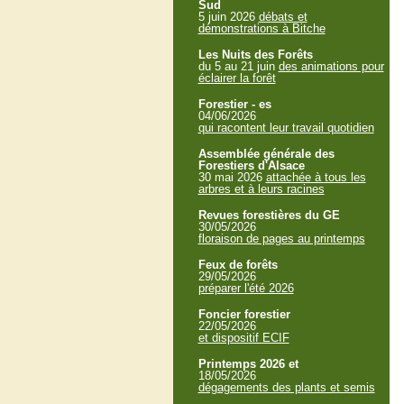
Sud
5 juin 2026
débats et
démonstrations à Bitche
Les Nuits des Forêts
du 5 au 21 juin
des animations pour
éclairer la forêt
Forestier - es
04/06/2026
qui racontent leur travail quotidien
Assemblée générale des
Forestiers d'Alsace
30 mai 2026
attachée à tous les
arbres et à leurs racines
Revues forestières du GE
30/05/2026
floraison de pages au printemps
Feux de forêts
29/05/2026
préparer l'été 2026
Foncier forestier
22/05/2026
et dispositif ECIF
Printemps 2026 et
18/05/2026
dégagements des plants et semis