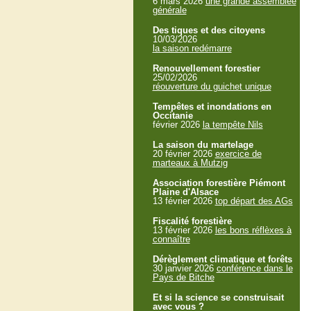
6 mars 2026
une grande assemblée
générale
Des tiques et des citoyens
10/03/2026
la saison redémarre
Renouvellement forestier
25/02/2026
réouverture du guichet unique
Tempêtes et inondations en
Occitanie
février 2026
la tempête Nils
La saison du martelage
20 février 2026
exercice de
marteaux à Mutzig
Association forestière Piémont
Plaine d'Alsace
13 février 2026
top départ des AGs
Fiscalité forestière
13 février 2026
les bons réflèxes à
connaître
Dérèglement climatique et forêts
30 janvier 2026
conférence dans le
Pays de Bitche
Et si la science se construisait
avec vous ?