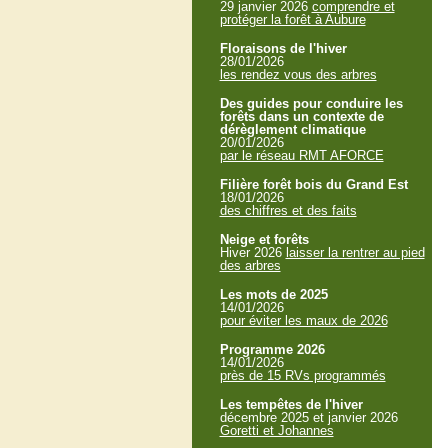
29 janvier 2026
comprendre et
protéger la forêt à Aubure
Floraisons de l'hiver
28/01/2026
les rendez vous des arbres
Des guides pour conduire les
forêts dans un contexte de
dérèglement climatique
20/01/2026
par le réseau RMT AFORCE
Filière forêt bois du Grand Est
18/01/2026
des chiffres et des faits
Neige et forêts
Hiver 2026
laisser la rentrer au pied
des arbres
Les mots de 2025
14/01/2026
pour éviter les maux de 2026
Programme 2026
14/01/2026
près de 15 RVs programmés
Les tempêtes de l'hiver
décembre 2025 et janvier 2026
Goretti et Johannes