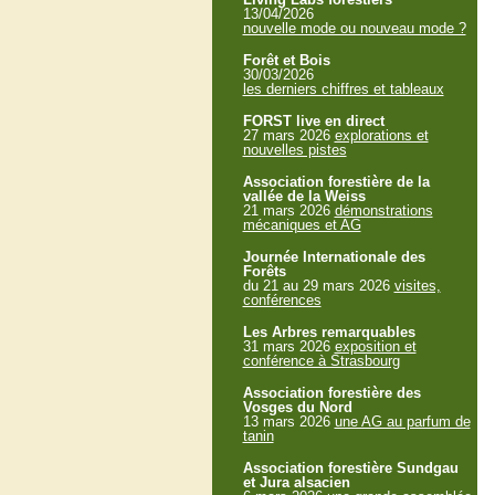
13/04/2026
nouvelle mode ou nouveau mode ?
Forêt et Bois
30/03/2026
les derniers chiffres et tableaux
FORST live en direct
27 mars 2026
explorations et
nouvelles pistes
Association forestière de la
vallée de la Weiss
21 mars 2026
démonstrations
mécaniques et AG
Journée Internationale des
Forêts
du 21 au 29 mars 2026
visites,
conférences
Les Arbres remarquables
31 mars 2026
exposition et
conférence à Strasbourg
Association forestière des
Vosges du Nord
13 mars 2026
une AG au parfum de
tanin
Association forestière Sundgau
et Jura alsacien