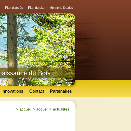
-
Plan d'accès
-
Plan du site
-
Mentions légales
Innovations
Contact
Partenaires
-
-
>
accueil
>
accueil
>
actualites