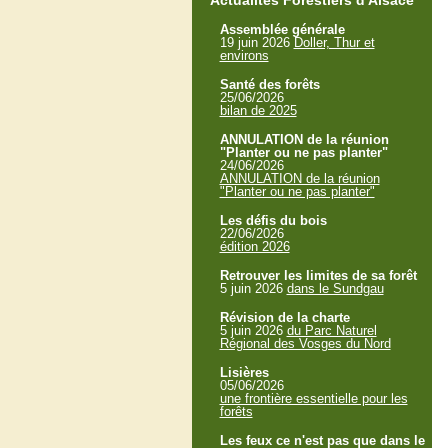
Actualités Forestiers d'Alsace
Assemblée générale
19 juin 2026
Doller, Thur et
environs
Santé des forêts
25/06/2026
bilan de 2025
ANNULATION de la réunion
"Planter ou ne pas planter"
24/06/2026
ANNULATION de la réunion
"Planter ou ne pas planter"
Les défis du bois
22/06/2026
édition 2026
Retrouver les limites de sa forêt
5 juin 2026
dans le Sundgau
Révision de la charte
5 juin 2026
du Parc Naturel
Régional des Vosges du Nord
Lisières
05/06/2026
une frontière essentielle pour les
forêts
Les feux ce n'est pas que dans le