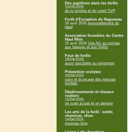
Des papillons dans les forêts
15/05/2026
de la lumière et du soleil SVP
Forêt d'Exception de Haguenau
30 avril 2026
renouvellement du
label
Association forestière du Centre
Haut Rhin
25 avril 2026
Une AG accrochée
aux falaises et aux forêts
Feux de forêts
28/04/2026
aussi possibles au printemps
Prévention scolytes
20/04/2026
suivi et écorçage des épicéas
tombés
Dépérissements et réseaux
routiers
15/04/2026
un sujet actuel et en devenir
Les arts de la forêt : sentir,
cheminer, rêver
14/04/2026
nouveau livre
Living Labs forestiers