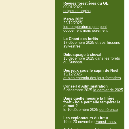
Revues forestières du GE
06/01/2026
neiges et sapins
Meteo 2025
22/12/2025
les températures grimpent
doucement mais sûrement
Le Chant des forêts
17 décembre 2025
et ses frissons
sylvestres
Débusquage à cheval
13 décembre 2025
dans les forêts
du Sundgau
Des jeux sous le sapin de Noël
15/12/2025
et bien entendu des jeux forestiers
Conseil d'Administration
5 décembre 2025
le dernier de 2025
Dans quelle mesure la filière
forêt - bois peut elle tempérer le
climat ?
le 10 décembre 2025
conférence
Les explorateurs du futur
19 et 20 novembre
Forest Innov