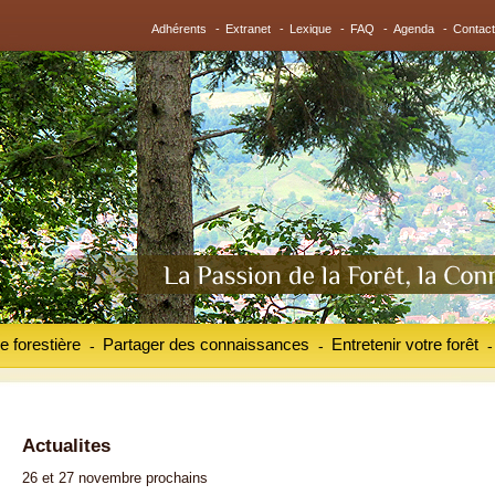
Adhérents
-
Extranet
-
Lexique
-
FAQ
-
Agenda
-
Contact
e forestière
Partager des connaissances
Entretenir votre forêt
-
-
-
Actualites
26 et 27 novembre prochains