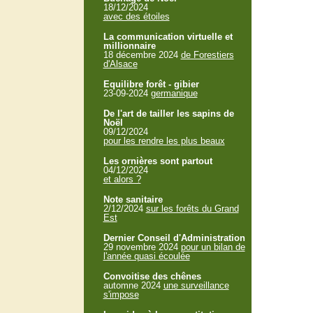
18/12/2024
avec des étoiles
La communication virtuelle et
millionnaire
18 décembre 2024
de Forestiers
d'Alsace
Equilibre forêt - gibier
23-09-2024
germanique
De l'art de tailler les sapins de
Noël
09/12/2024
pour les rendre les plus beaux
Les ornières sont partout
04/12/2024
et alors ?
Note sanitaire
2/12/2024
sur les forêts du Grand
Est
Dernier Conseil d'Administration
29 novembre 2024
pour un bilan de
l'année quasi écoulée
Convoitise des chênes
automne 2024
une surveillance
s'impose