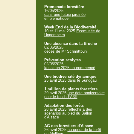
Promenade forestière
16/05/2025
dans une futaie jardinée
emblématique
Week End de la Biodiversité
10 et 11 mai 2025
Ecomusée de
Ungersheim
Une absence dans la Bruche
02/05/2025
décès de Mr Schmittbuhl
Prévention scolytes
02/05/2025
la saison 2025 sa commencé
Une biodiversité dynamique
25 avril 2025
dans le Sundgau
1 million de plants forestiers
29 avril 2025
une date anniversaire
pour le fonds FA3R
Adaptation des forêts
28 avril 2025
réfléchir à des
scénarios au pied du Ballon
d'Alsace
AG des forestiers d'Alsace
26 avril 2025
au coeur de la forêt
du Mollberg