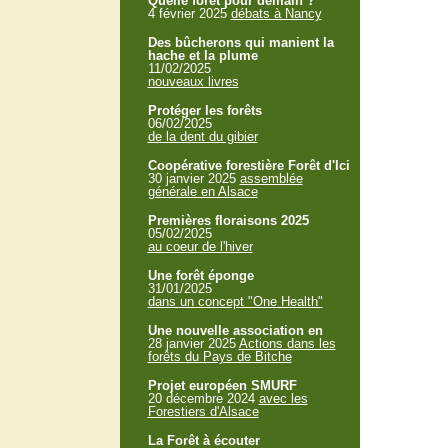
Quelle forêt pour demain ?
4 février 2025
débats à Nancy
Des bûcherons qui manient la
hache et la plume
11/02/2025
nouveaux livres
Protéger les forêts
06/02/2025
de la dent du gibier
Coopérative forestière Forêt d'Ici
30 janvier 2025
assemblée
générale en Alsace
Premières floraisons 2025
05/02/2025
au coeur de l'hiver
Une forêt éponge
31/01/2025
dans un concept "One Health"
Une nouvelle association en
28 janvier 2025
Actions dans les
forêts du Pays de Bitche
Projet européen SMURF
20 décembre 2024
avec les
Forestiers d'Alsace
La Forêt à écouter