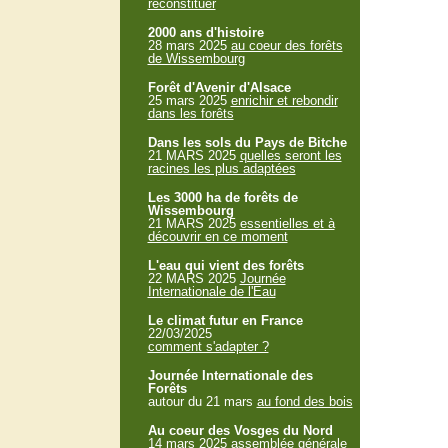
reconstituer
2000 ans d'histoire
28 mars 2025
au coeur des forêts
de Wissembourg
Forêt d'Avenir d'Alsace
25 mars 2025
enrichir et rebondir
dans les forêts
Dans les sols du Pays de Bitche
21 MARS 2025
quelles seront les
racines les plus adaptées
Les 3000 ha de forêts de
Wissembourg
21 MARS 2025
essentielles et à
découvrir en ce moment
L'eau qui vient des forêts
22 MARS 2025
Journée
Internationale de l'Eau
Le climat futur en France
22/03/2025
comment s'adapter ?
Journée Internationale des
Forêts
autour du 21 mars
au fond des bois
Au coeur des Vosges du Nord
14 mars 2025
assemblée générale