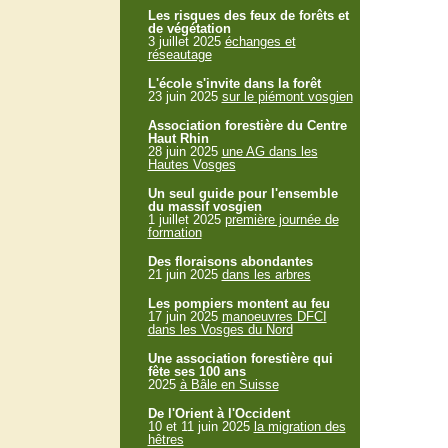
Les risques des feux de forêts et
de végétation
3 juillet 2025
échanges et
réseautage
L'école s'invite dans la forêt
23 juin 2025
sur le piémont vosgien
Association forestière du Centre
Haut Rhin
28 juin 2025
une AG dans les
Hautes Vosges
Un seul guide pour l'ensemble
du massif vosgien
1 juillet 2025
première journée de
formation
Des floraisons abondantes
21 juin 2025
dans les arbres
Les pompiers montent au feu
17 juin 2025
manoeuvres DFCI
dans les Vosges du Nord
Une association forestière qui
fête ses 100 ans
2025
à Bâle en Suisse
De l'Orient à l'Occident
10 et 11 juin 2025
la migration des
hêtres