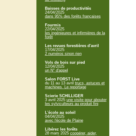
Baisses de productivités
24/04/2025
dans 95% des forêts françaises
Fourmis
22/04/2025
les ingénieures et infirmières de la
forêt
Les revues forestières d'avril
17/04/2025
2 numéros sinon rien
Vols de bois sur pied
12/04/2025
un N° d'appel
Salon FORST Live
du 11 au 13 avril
trucs, astuces et
machines. Le reportage
Scierie SCHILLIGER
3 avril 2025
une visite pour abouter
les sylviculteurs au produit fini
L'école au soleil
04/04/2025
avec l'école de Plaine
Libérez les forêts
28 mars 2025
coopérer, aider,