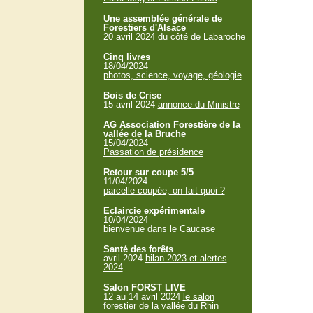
Une assemblée générale de
Forestiers d'Alsace
20 avril 2024
du côté de Labaroche
Cinq livres
18/04/2024
photos, science, voyage, géologie
Bois de Crise
15 avril 2024
annonce du Ministre
AG Association Forestière de la
vallée de la Bruche
15/04/2024
Passation de présidence
Retour sur coupe 5/5
11/04/2024
parcelle coupée, on fait quoi ?
Eclaircie expérimentale
10/04/2024
bienvenue dans le Caucase
Santé des forêts
avril 2024
bilan 2023 et alertes
2024
Salon FORST LIVE
12 au 14 avril 2024
le salon
forestier de la vallée du Rhin