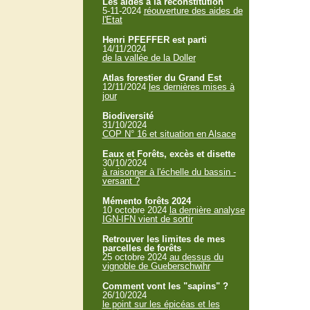
Les aides à la reconstitution
5-11-2024
réouverture des aides de
l'Etat
Henri PFEFFER est parti
14/11/2024
de la vallée de la Doller
Atlas forestier du Grand Est
12/11/2024
les dernières mises à
jour
Biodiversité
31/10/2024
COP N° 16 et situation en Alsace
Eaux et Forêts, excès et disette
30/10/2024
à raisonner à l'échelle du bassin -
versant ?
Mémento forêts 2024
10 octobre 2024
la dernière analyse
IGN-IFN vient de sortir
Retrouver les limites de mes
parcelles de forêts
25 octobre 2024
au dessus du
vignoble de Gueberschwihr
Comment vont les "sapins" ?
26/10/2024
le point sur les épicéas et les