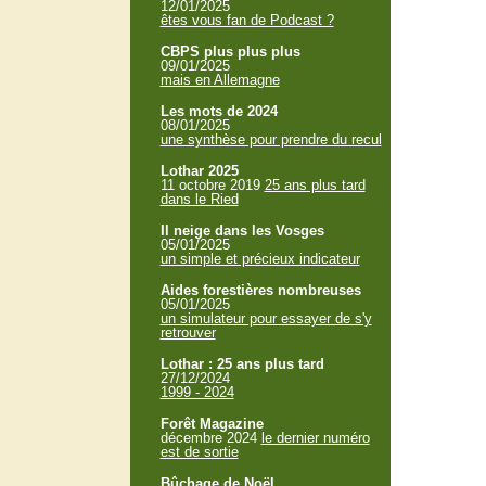
12/01/2025
êtes vous fan de Podcast ?
CBPS plus plus plus
09/01/2025
mais en Allemagne
Les mots de 2024
08/01/2025
une synthèse pour prendre du recul
Lothar 2025
11 octobre 2019
25 ans plus tard
dans le Ried
Il neige dans les Vosges
05/01/2025
un simple et précieux indicateur
Aides forestières nombreuses
05/01/2025
un simulateur pour essayer de s'y
retrouver
Lothar : 25 ans plus tard
27/12/2024
1999 - 2024
Forêt Magazine
décembre 2024
le dernier numéro
est de sortie
Bûchage de Noël