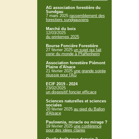
AG association forestière du
Sundgau
7 mars 2025
rassemblement des
forestiers sundgauviens
Marché du bois
12/03/2025
du printemps 2025
Bourse Foncière Forestière
27 février 2025
un sujet qui fait
venir du monde à Pfaffenheim
Association forestière Piémont
Plaine d'Alsace
21 février 2025
une grande soirée
réussie pour l'AG
ECIF 2019 - 2024
23/02/2025
un dispositif foncier efficace
Sciences naturelles et sciences
sociales
20 février 2025
au pied du Ballon
d'Alsace
Paulownia, miracle ou mirage ?
19 février 2025
une conférence
pour des idées claires