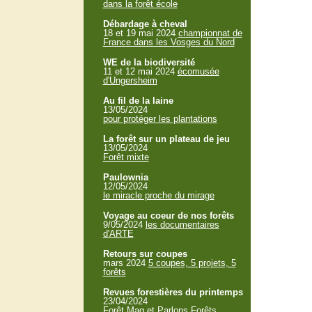
dans la forêt école
Débardage à cheval
18 et 19 mai 2024
championnat de
France dans les Vosges du Nord
WE de la biodiversité
11 et 12 mai 2024
écomusée
d'Ungersheim
Au fil de la laine
13/05/2024
pour protéger les plantations
La forêt sur un plateau de jeu
13/05/2024
Forêt mixte
Paulownia
12/05/2024
le miracle proche du mirage
Voyage au coeur de nos forêts
9/05/2024
les documentaires
d'ARTE
Retours sur coupes
mars 2024
5 coupes, 5 projets, 5
forêts
Revues forestières du printemps
23/04/2024
Forêt Mag et Parlons Forêts