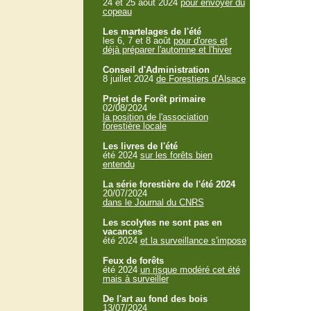
24 et 25 aout 2024
pour envoyer du
copeau
Les martelages de l'été
les 6, 7 et 8 août
pour d'ores et
déjà préparer l'automne et l'hiver
Conseil d'Administration
8 juillet 2024
de Forestiers d'Alsace
Projet de Forêt primaire
02/08/2024
la position de l'association
forestière locale
Les livres de l'été
été 2024
sur les forêts bien
entendu
La série forestière de l'été 2024
20/07/2024
dans le Journal du CNRS
Les scolytes ne sont pas en
vacances
été 2024
et la surveillance s'impose
Feux de forêts
été 2024
un risque modéré cet été
mais à surveiller
De l'art au fond des bois
13/07/2024