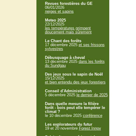
Revues forestières du GE
06/01/2026
neiges et sapins
Meteo 2025
22/12/2025
les températures grimpent
doucement mais sûrement
Le Chant des forêts
17 décembre 2025
et ses frissons
sylvestres
Débusquage à cheval
13 décembre 2025
dans les forêts
du Sundgau
Des jeux sous le sapin de Noël
15/12/2025
et bien entendu des jeux forestiers
Conseil d'Administration
5 décembre 2025
le dernier de 2025
Dans quelle mesure la filière
forêt - bois peut elle tempérer le
climat ?
le 10 décembre 2025
conférence
Les explorateurs du futur
19 et 20 novembre
Forest Innov