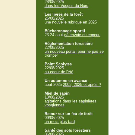
28/08/2025
dans les Vosges du Nord
Les livres de la forêt
26/08/2025
une nouvelle rubrique en 2025
Bûcheronnage sportif
23-24 aout
çà envoie du copeau
Règlementation forestière
22/08/2025
un nouveau portail pour ne pas se
tromper
Point Scolytes
22/08/2025
au coeur de l'été
Un automne en avance
aout 2025
2003, 2025 et après ?
Miel de sapin
13/08/2025
agitations dans les sapinières
vosgiennes
Retour sur un feu de forêt
09/08/2025
un mois plus tard
Santé des sols forestiers
06/08/2025