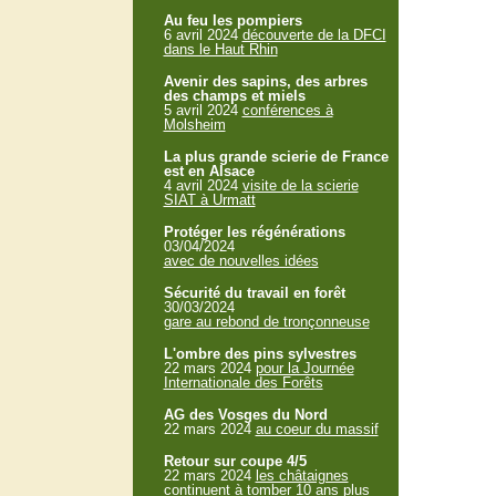
Au feu les pompiers
6 avril 2024
découverte de la DFCI
dans le Haut Rhin
Avenir des sapins, des arbres
des champs et miels
5 avril 2024
conférences à
Molsheim
La plus grande scierie de France
est en Alsace
4 avril 2024
visite de la scierie
SIAT à Urmatt
Protéger les régénérations
03/04/2024
avec de nouvelles idées
Sécurité du travail en forêt
30/03/2024
gare au rebond de tronçonneuse
L'ombre des pins sylvestres
22 mars 2024
pour la Journée
Internationale des Forêts
AG des Vosges du Nord
22 mars 2024
au coeur du massif
Retour sur coupe 4/5
22 mars 2024
les châtaignes
continuent à tomber 10 ans plus