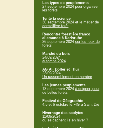
Les types de peuplements
27 septembre 2024
pour organiser
les forêts
Tente ta science
30 septembre 2024
et le métier de
conseillère forêt
Rencontre forestière franco
allemande à Karlsruhe
26 septembre 2024
sur les feux de
forêts
Marché du bois
24/09/2024
automne 2024
AG AF Doller et Thur
23/09/2024
Un rassemblement en nombre
Les jeunes peuplements
13 septembre 2024
à soigner, pour
de belles forêts
Festival de Géographie
4,5 et 6 octobre
le FIG à Saint Dié
Hivernage des scolytes
11/09/2024
où se cachent ils en hiver ?