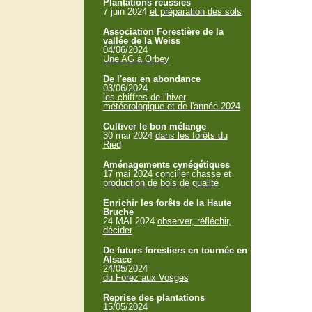
Plantations réussies
7 juin 2024
et préparation des sols
Association Forestière de la
vallée de la Weiss
04/06/2024
Une AG à Orbey
De l'eau en abondance
03/06/2024
les chiffres de l'hiver
météorologique et de l'année 2024
Cultiver le bon mélange
30 mai 2024
dans les forêts du
Ried
Aménagements cynégétiques
17 mai 2024
concilier chasse et
production de bois de qualité
Enrichir les forêts de la Haute
Bruche
24 MAI 2024
observer, réfléchir,
décider
De futurs forestiers en tournée en
Alsace
24/05/2024
du Forez aux Vosges
Reprise des plantations
15/05/2024