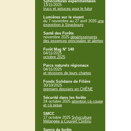
Sylvicultures expérimentales
13/11/2025
trucs et astuces pour le futur
Lumières sur le vivant
du 7 novembre au 27 avril 2026
une
exposition à Strasbourg
Santé des Forêts
novembre 2025
dépérissements
des essences principales et alertes
Forêt Mag N° 140
04/11/2025
octobre 2025
Parcs naturels régionaux
04/11/2025
et révisions de leurs chartes
Fonds Solidaire de Filière
30/10/2025
premiers dossiers en CHÊNE
Sécurité dans les forêts
24 octobre 2025
attention çà coupe
et çà pique
SMCC
17 octobre 2025
Sylviculture
Mélangée à Couvert Continu
Semis de forêts