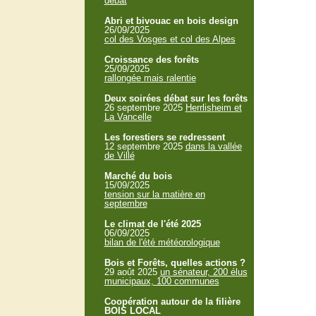
débat
Abri et bivouac en bois design
26/09/2025
col des Vosges et col des Alpes
Croissance des forêts
25/09/2025
rallongée mais ralentie
Deux soirées débat sur les forêts
26 septembre 2025
Herrlisheim et
La Vancelle
Les forestiers se redressent
12 septembre 2025
dans la vallée
de Villé
Marché du bois
15/09/2025
tension sur la matière en
septembre
Le climat de l'été 2025
06/09/2025
bilan de l'été météorologique
Bois et Forêts, quelles actions ?
29 août 2025
un sénateur, 200 élus
municipaux, 100 communes
Coopération autour de la filière
BOIS LOCAL