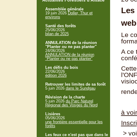
Actualités Forestiers d'Alsace
Les 
Assemblée générale
19 juin 2026
Doller, Thur et
environs
webi
Santé des forêts
25/06/2026
Le c
bilan de 2025
forma
ANNULATION de la réunion
"Planter ou ne pas planter"
A ce 
24/06/2026
ANNULATION de la réunion
confé
"Planter ou ne pas planter"
Cett
Les défis du bois
22/06/2026
l'ONF
édition 2026
visio
Retrouver les limites de sa forêt
5 juin 2026
dans le Sundgau
rende
Révision de la charte
5 juin 2026
du Parc Naturel
Régional des Vosges du Nord
à voi
Lisières
05/06/2026
Inscr
une frontière essentielle pour les
forêts
> voi
Les feux ce n'est pas que dans le