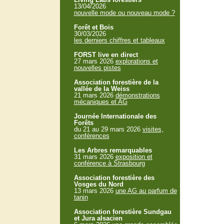
13/04/2026
nouvelle mode ou nouveau mode ?
Forêt et Bois
30/03/2026
les derniers chiffres et tableaux
FORST live en direct
27 mars 2026
explorations et
nouvelles pistes
Association forestière de la
vallée de la Weiss
21 mars 2026
démonstrations
mécaniques et AG
Journée Internationale des
Forêts
du 21 au 29 mars 2026
visites,
conférences
Les Arbres remarquables
31 mars 2026
exposition et
conférence à Strasbourg
Association forestière des
Vosges du Nord
13 mars 2026
une AG au parfum de
tanin
Association forestière Sundgau
et Jura alsacien