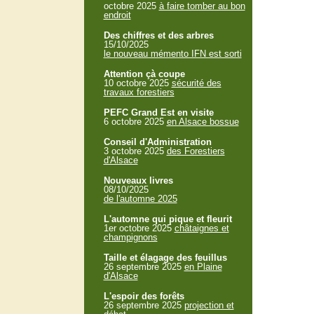
octobre 2025
à faire tomber au bon
endroit
Des chiffres et des arbres
15/10/2025
le nouveau mémento IFN est sorti
Attention çà coupe
10 octobre 2025
sécurité des
travaux forestiers
PEFC Grand Est en visite
6 octobre 2025
en Alsace bossue
Conseil d'Administration
3 octobre 2025
des Forestiers
d'Alsace
Nouveaux livres
08/10/2025
de l'automne 2025
L'automne qui pique et fleurit
1er octobre 2025
châtaignes et
champignons
Taille et élagage des feuillus
26 septembre 2025
en Plaine
d'Alsace
L'espoir des forêts
26 septembre 2025
projection et