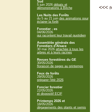
Sud
5 juin 2026
débats et
<<<
r
démonstrations à Bitche
Les Nuits des Forêts
du 5 au 21 juin
des animations pour
éclairer la forêt
Forestier - es
04/06/2026
qui racontent leur travail quotidien
Assemblée générale des
Forestiers d'Alsace
30 mai 2026
attachée à tous les
arbres et à leurs racines
Revues forestières du GE
30/05/2026
floraison de pages au printemps
Feux de forêts
29/05/2026
préparer l'été 2026
Foncier forestier
22/05/2026
et dispositif ECIF
Printemps 2026 et
18/05/2026
dégagements des plants et semis