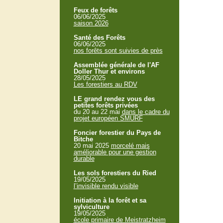
Feux de forêts
06/06/2025
saison 2026
Santé des Forêts
06/06/2025
nos forêts sont suivies de près
Assemblée générale de l'AF
Doller Thur et environs
28/05/2025
Les forestiers au RDV
LE grand rendez vous des
petites forêts privées
du 20 au 22 mai
dans le cadre du
projet européen SMURF
Foncier forestier du Pays de
Bitche
20 mai 2025
morcelé mais
améliorable pour une gestion
durable
Les sols forestiers du Ried
19/05/2025
l’invisible rendu visible
Initiation à la forêt et sa
sylviculture
19/05/2025
école primaire de Meistratzheim