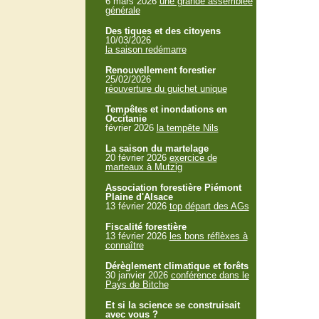
6 mars 2026
une grande assemblée
générale
Des tiques et des citoyens
10/03/2026
la saison redémarre
Renouvellement forestier
25/02/2026
réouverture du guichet unique
Tempêtes et inondations en
Occitanie
février 2026
la tempête Nils
La saison du martelage
20 février 2026
exercice de
marteaux à Mutzig
Association forestière Piémont
Plaine d'Alsace
13 février 2026
top départ des AGs
Fiscalité forestière
13 février 2026
les bons réflèxes à
connaître
Dérèglement climatique et forêts
30 janvier 2026
conférence dans le
Pays de Bitche
Et si la science se construisait
avec vous ?