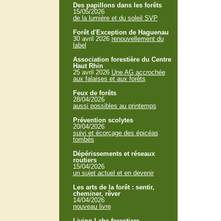
Des papillons dans les forêts
15/05/2026
de la lumière et du soleil SVP
Forêt d'Exception de Haguenau
30 avril 2026
renouvellement du
label
Association forestière du Centre
Haut Rhin
25 avril 2026
Une AG accrochée
aux falaises et aux forêts
Feux de forêts
28/04/2026
aussi possibles au printemps
Prévention scolytes
20/04/2026
suivi et écorçage des épicéas
tombés
Dépérissements et réseaux
routiers
15/04/2026
un sujet actuel et en devenir
Les arts de la forêt : sentir,
cheminer, rêver
14/04/2026
nouveau livre
Living Labs forestiers