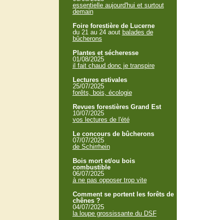
essentielle aujourd'hui et surtout
demain
Foire forestière de Lucerne
du 21 au 24 aout
balades de
bûcherons
Plantes et sécheresse
01/08/2025
il fait chaud donc je transpire
Lectures estivales
25/07/2025
forêts, bois, écologie
Revues forestières Grand Est
10/07/2025
vos lectures de l'été
Le concours de bûcherons
07/07/2025
de Schirrhein
Bois mort et/ou bois
combustible
06/07/2025
à ne pas opposer trop vite
Comment se portent les forêts de
chênes ?
04/07/2025
la loupe grossissante du DSF