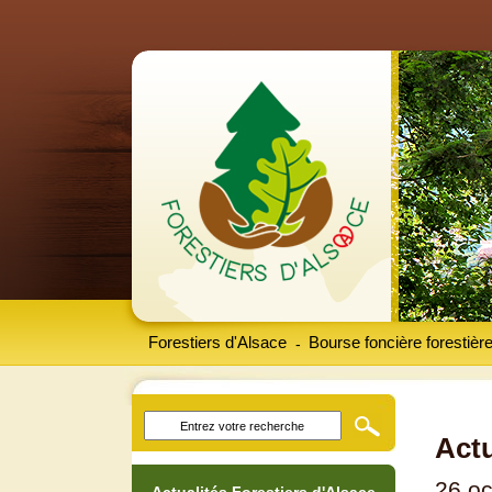
Forestiers d'Alsace
Bourse foncière forestièr
-
Actu
26 oc