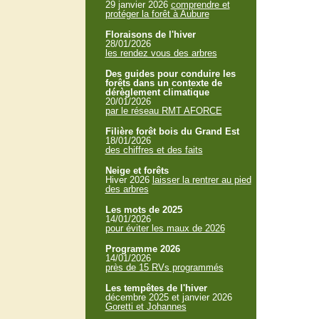
29 janvier 2026
comprendre et
protéger la forêt à Aubure
Floraisons de l'hiver
28/01/2026
les rendez vous des arbres
Des guides pour conduire les
forêts dans un contexte de
dérèglement climatique
20/01/2026
par le réseau RMT AFORCE
Filière forêt bois du Grand Est
18/01/2026
des chiffres et des faits
Neige et forêts
Hiver 2026
laisser la rentrer au pied
des arbres
Les mots de 2025
14/01/2026
pour éviter les maux de 2026
Programme 2026
14/01/2026
près de 15 RVs programmés
Les tempêtes de l'hiver
décembre 2025 et janvier 2026
Goretti et Johannes