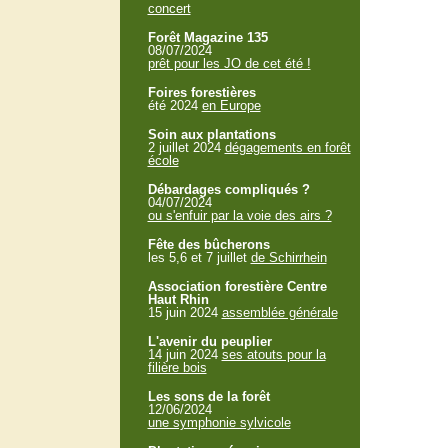
concert
Forêt Magazine 135
08/07/2024
prêt pour les JO de cet été !
Foires forestières
été 2024
en Europe
Soin aux plantations
2 juillet 2024
dégagements en forêt
école
Débardages compliqués ?
04/07/2024
ou s'enfuir par la voie des airs ?
Fête des bûcherons
les 5,6 et 7 juillet
de Schirrhein
Association forestière Centre
Haut Rhin
15 juin 2024
assemblée générale
L'avenir du peuplier
14 juin 2024
ses atouts pour la
filière bois
Les sons de la forêt
12/06/2024
une symphonie sylvicole