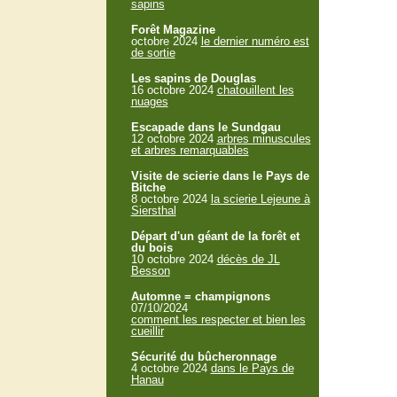
sapins
Forêt Magazine
octobre 2024
le dernier numéro est
de sortie
Les sapins de Douglas
16 octobre 2024
chatouillent les
nuages
Escapade dans le Sundgau
12 octobre 2024
arbres minuscules
et arbres remarquables
Visite de scierie dans le Pays de
Bitche
8 octobre 2024
la scierie Lejeune à
Siersthal
Départ d'un géant de la forêt et
du bois
10 octobre 2024
décès de JL
Besson
Automne = champignons
07/10/2024
comment les respecter et bien les
cueillir
Sécurité du bûcheronnage
4 octobre 2024
dans le Pays de
Hanau