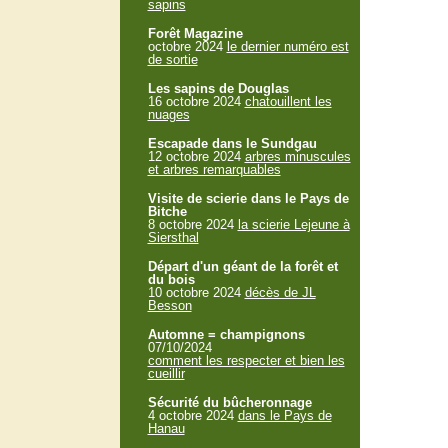
sapins
Forêt Magazine
octobre 2024
le dernier numéro est
de sortie
Les sapins de Douglas
16 octobre 2024
chatouillent les
nuages
Escapade dans le Sundgau
12 octobre 2024
arbres minuscules
et arbres remarquables
Visite de scierie dans le Pays de
Bitche
8 octobre 2024
la scierie Lejeune à
Siersthal
Départ d'un géant de la forêt et
du bois
10 octobre 2024
décès de JL
Besson
Automne = champignons
07/10/2024
comment les respecter et bien les
cueillir
Sécurité du bûcheronnage
4 octobre 2024
dans le Pays de
Hanau