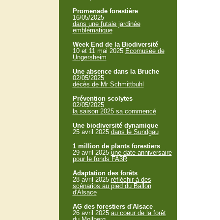
Promenade forestière
16/05/2025
dans une futaie jardinée
emblématique
Week End de la Biodiversité
10 et 11 mai 2025
Ecomusée de
Ungersheim
Une absence dans la Bruche
02/05/2025
décès de Mr Schmittbuhl
Prévention scolytes
02/05/2025
la saison 2025 sa commencé
Une biodiversité dynamique
25 avril 2025
dans le Sundgau
1 million de plants forestiers
29 avril 2025
une date anniversaire
pour le fonds FA3R
Adaptation des forêts
28 avril 2025
réfléchir à des
scénarios au pied du Ballon
d'Alsace
AG des forestiers d'Alsace
26 avril 2025
au coeur de la forêt
du Mollberg