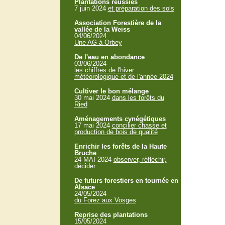
Plantations réussies
7 juin 2024
et préparation des sols
Association Forestière de la
vallée de la Weiss
04/06/2024
Une AG à Orbey
De l'eau en abondance
03/06/2024
les chiffres de l'hiver
météorologique et de l'année 2024
Cultiver le bon mélange
30 mai 2024
dans les forêts du
Ried
Aménagements cynégétiques
17 mai 2024
concilier chasse et
production de bois de qualité
Enrichir les forêts de la Haute
Bruche
24 MAI 2024
observer, réfléchir,
décider
De futurs forestiers en tournée en
Alsace
24/05/2024
du Forez aux Vosges
Reprise des plantations
15/05/2024