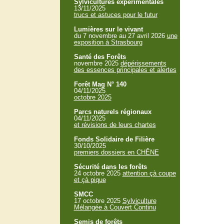
Sylvicultures expérimentales
13/11/2025
trucs et astuces pour le futur
Lumières sur le vivant
du 7 novembre au 27 avril 2026
une
exposition à Strasbourg
Santé des Forêts
novembre 2025
dépérissements
des essences principales et alertes
Forêt Mag N° 140
04/11/2025
octobre 2025
Parcs naturels régionaux
04/11/2025
et révisions de leurs chartes
Fonds Solidaire de Filière
30/10/2025
premiers dossiers en CHÊNE
Sécurité dans les forêts
24 octobre 2025
attention çà coupe
et çà pique
SMCC
17 octobre 2025
Sylviculture
Mélangée à Couvert Continu
Semis de forêts