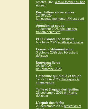
octobre 2025
à faire tomber au bon
endroit
Des chiffres et des arbres
15/10/2025
le nouveau mémento IFN est sorti
Attention çà coupe
10 octobre 2025
sécurité des
travaux forestiers
PEFC Grand Est en visite
6 octobre 2025
en Alsace bossue
Conseil d'Administration
3 octobre 2025
des Forestiers
d'Alsace
Nouveaux livres
08/10/2025
de l'automne 2025
L'automne qui pique et fleurit
1er octobre 2025
châtaignes et
champignons
Taille et élagage des feuillus
26 septembre 2025
en Plaine
d'Alsace
L'espoir des forêts
26 septembre 2025
projection et