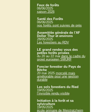
Feux de forêts
06/06/2025
saison 2026
Santé des Forêts
06/06/2025
nos forêts sont suivies de près
Assemblée générale de l'AF
Doller Thur et environs
28/05/2025
Les forestiers au RDV
LE grand rendez vous des
petites forêts privées
du 20 au 22 mai
dans le cadre du
projet européen SMURF
Foncier forestier du Pays de
Bitche
20 mai 2025
morcelé mais
améliorable pour une gestion
durable
Les sols forestiers du Ried
19/05/2025
l’invisible rendu visible
Initiation à la forêt et sa
sylviculture
19/05/2025
école primaire de Meistratzheim