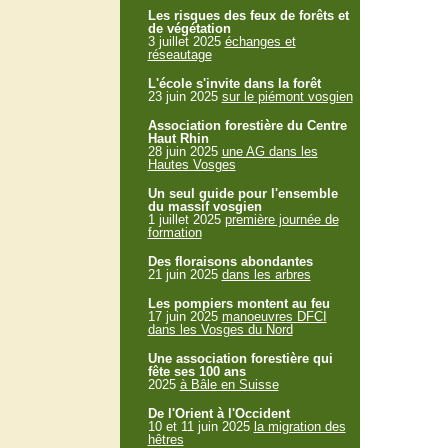
Les risques des feux de forêts et
de végétation
3 juillet 2025
échanges et
réseautage
L'école s'invite dans la forêt
23 juin 2025
sur le piémont vosgien
Association forestière du Centre
Haut Rhin
28 juin 2025
une AG dans les
Hautes Vosges
Un seul guide pour l'ensemble
du massif vosgien
1 juillet 2025
première journée de
formation
Des floraisons abondantes
21 juin 2025
dans les arbres
Les pompiers montent au feu
17 juin 2025
manoeuvres DFCI
dans les Vosges du Nord
Une association forestière qui
fête ses 100 ans
2025
à Bâle en Suisse
De l'Orient à l'Occident
10 et 11 juin 2025
la migration des
hêtres