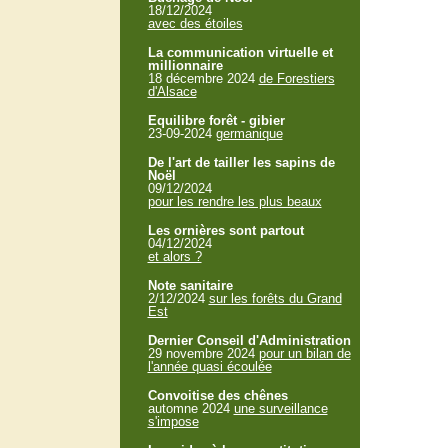
18/12/2024
avec des étoiles
La communication virtuelle et
millionnaire
18 décembre 2024
de Forestiers
d'Alsace
Equilibre forêt - gibier
23-09-2024
germanique
De l'art de tailler les sapins de
Noël
09/12/2024
pour les rendre les plus beaux
Les ornières sont partout
04/12/2024
et alors ?
Note sanitaire
2/12/2024
sur les forêts du Grand
Est
Dernier Conseil d'Administration
29 novembre 2024
pour un bilan de
l'année quasi écoulée
Convoitise des chênes
automne 2024
une surveillance
s'impose