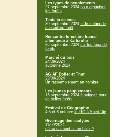
Les types de peuplements
27 septembre 2024
pour organiser
les forêts
Tente ta science
30 septembre 2024
et le métier de
conseillère forêt
Rencontre forestière franco
allemande à Karlsruhe
26 septembre 2024
sur les feux de
forêts
Marché du bois
24/09/2024
automne 2024
AG AF Doller et Thur
23/09/2024
Un rassemblement en nombre
Les jeunes peuplements
13 septembre 2024
à soigner, pour
de belles forêts
Festival de Géographie
4,5 et 6 octobre
le FIG à Saint Dié
Hivernage des scolytes
11/09/2024
où se cachent ils en hiver ?