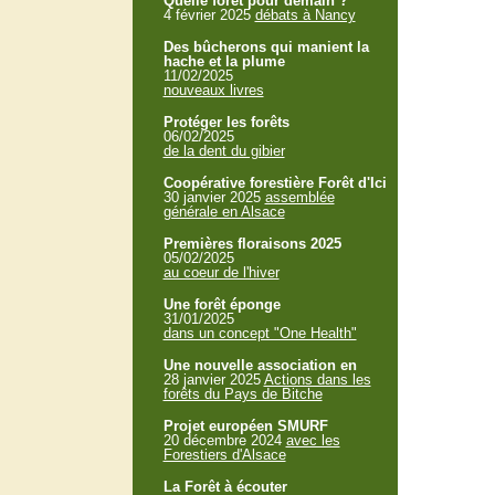
Quelle forêt pour demain ?
4 février 2025
débats à Nancy
Des bûcherons qui manient la
hache et la plume
11/02/2025
nouveaux livres
Protéger les forêts
06/02/2025
de la dent du gibier
Coopérative forestière Forêt d'Ici
30 janvier 2025
assemblée
générale en Alsace
Premières floraisons 2025
05/02/2025
au coeur de l'hiver
Une forêt éponge
31/01/2025
dans un concept "One Health"
Une nouvelle association en
28 janvier 2025
Actions dans les
forêts du Pays de Bitche
Projet européen SMURF
20 décembre 2024
avec les
Forestiers d'Alsace
La Forêt à écouter