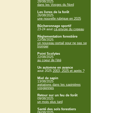
28/08/2025
dans les Vosges du Nord
Les livres de la forêt
26/08/2025
une nouvelle rubrique en 2025
Bûcheronnage sportif
23-24 aout
çà envoie du copeau
Règlementation forestière
22/08/2025
un nouveau portail pour ne pas se
tromper
Point Scolytes
22/08/2025
au coeur de l'été
Un automne en avance
aout 2025
2003, 2025 et après ?
Miel de sapin
13/08/2025
agitations dans les sapinières
vosgiennes
Retour sur un feu de forêt
09/08/2025
un mois plus tard
Santé des sols forestiers
06/08/2025