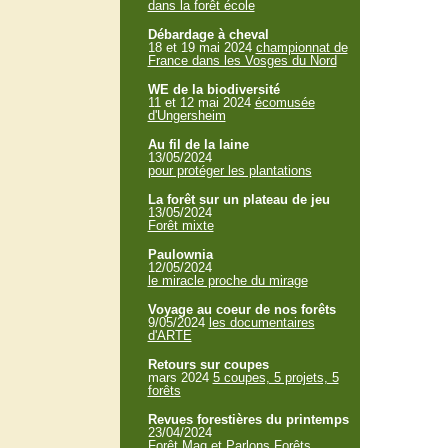
dans la forêt école
Débardage à cheval
18 et 19 mai 2024
championnat de
France dans les Vosges du Nord
WE de la biodiversité
11 et 12 mai 2024
écomusée
d'Ungersheim
Au fil de la laine
13/05/2024
pour protéger les plantations
La forêt sur un plateau de jeu
13/05/2024
Forêt mixte
Paulownia
12/05/2024
le miracle proche du mirage
Voyage au coeur de nos forêts
9/05/2024
les documentaires
d'ARTE
Retours sur coupes
mars 2024
5 coupes, 5 projets, 5
forêts
Revues forestières du printemps
23/04/2024
Forêt Mag et Parlons Forêts