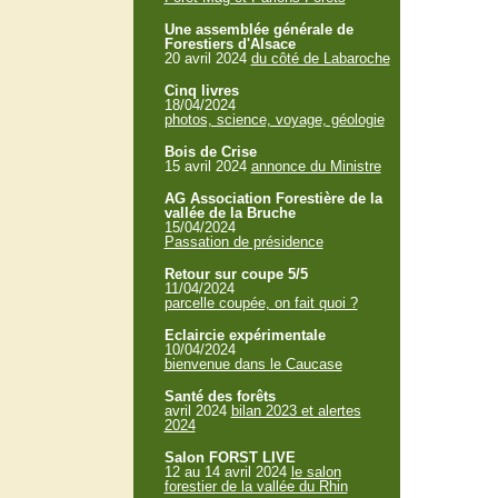
Une assemblée générale de
Forestiers d'Alsace
20 avril 2024
du côté de Labaroche
Cinq livres
18/04/2024
photos, science, voyage, géologie
Bois de Crise
15 avril 2024
annonce du Ministre
AG Association Forestière de la
vallée de la Bruche
15/04/2024
Passation de présidence
Retour sur coupe 5/5
11/04/2024
parcelle coupée, on fait quoi ?
Eclaircie expérimentale
10/04/2024
bienvenue dans le Caucase
Santé des forêts
avril 2024
bilan 2023 et alertes
2024
Salon FORST LIVE
12 au 14 avril 2024
le salon
forestier de la vallée du Rhin