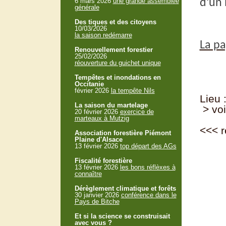
6 mars 2026
une grande assemblée
d’un 
générale
Des tiques et des citoyens
10/03/2026
la saison redémarre
La pa
Renouvellement forestier
25/02/2026
réouverture du guichet unique
Tempêtes et inondations en
Occitanie
février 2026
la tempête Nils
Lieu 
La saison du martelage
> voi
20 février 2026
exercice de
marteaux à Mutzig
<<<
r
Association forestière Piémont
Plaine d'Alsace
13 février 2026
top départ des AGs
Fiscalité forestière
13 février 2026
les bons réflèxes à
connaître
Dérèglement climatique et forêts
30 janvier 2026
conférence dans le
Pays de Bitche
Et si la science se construisait
avec vous ?