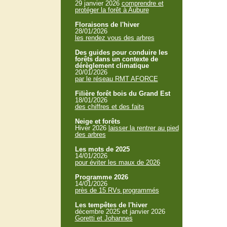
29 janvier 2026
comprendre et
protéger la forêt à Aubure
Floraisons de l'hiver
28/01/2026
les rendez vous des arbres
Des guides pour conduire les
forêts dans un contexte de
dérèglement climatique
20/01/2026
par le réseau RMT AFORCE
Filière forêt bois du Grand Est
18/01/2026
des chiffres et des faits
Neige et forêts
Hiver 2026
laisser la rentrer au pied
des arbres
Les mots de 2025
14/01/2026
pour éviter les maux de 2026
Programme 2026
14/01/2026
près de 15 RVs programmés
Les tempêtes de l'hiver
décembre 2025 et janvier 2026
Goretti et Johannes