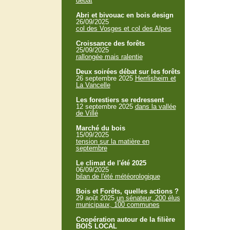
débat
Abri et bivouac en bois design
26/09/2025
col des Vosges et col des Alpes
Croissance des forêts
25/09/2025
rallongée mais ralentie
Deux soirées débat sur les forêts
26 septembre 2025
Herrlisheim et
La Vancelle
Les forestiers se redressent
12 septembre 2025
dans la vallée
de Villé
Marché du bois
15/09/2025
tension sur la matière en
septembre
Le climat de l'été 2025
06/09/2025
bilan de l'été météorologique
Bois et Forêts, quelles actions ?
29 août 2025
un sénateur, 200 élus
municipaux, 100 communes
Coopération autour de la filière
BOIS LOCAL