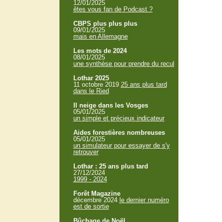
12/01/2025
êtes vous fan de Podcast ?
CBPS plus plus plus
09/01/2025
mais en Allemagne
Les mots de 2024
08/01/2025
une synthèse pour prendre du recul
Lothar 2025
11 octobre 2019
25 ans plus tard
dans le Ried
Il neige dans les Vosges
05/01/2025
un simple et précieux indicateur
Aides forestières nombreuses
05/01/2025
un simulateur pour essayer de s'y
retrouver
Lothar : 25 ans plus tard
27/12/2024
1999 - 2024
Forêt Magazine
décembre 2024
le dernier numéro
est de sortie
Bûchage de Noël