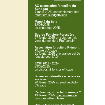
AG association forestière du
Sundgau
7 mars 2025
rassemblement des
forestiers sundgauviens
Marché du bois
12/03/2025
du printemps 2025
Bourse Foncière Forestière
27 février 2025
un sujet qui fait
venir du monde à Pfaffenheim
Association forestière Piémont
Plaine d'Alsace
21 février 2025
une grande soirée
réussie pour l'AG
ECIF 2019 - 2024
23/02/2025
un dispositif foncier efficace
Sciences naturelles et sciences
sociales
20 février 2025
au pied du Ballon
d'Alsace
Paulownia, miracle ou mirage ?
19 février 2025
une conférence
pour des idées claires