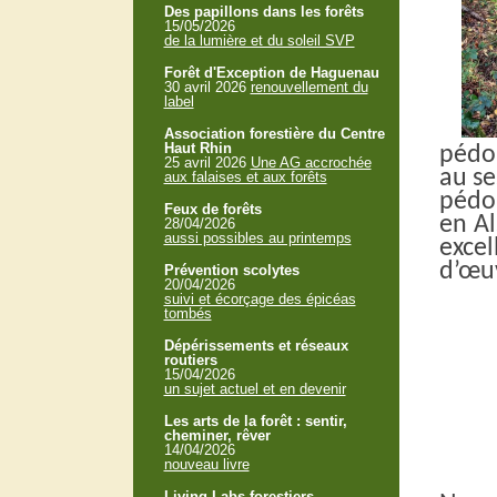
Des papillons dans les forêts
15/05/2026
de la lumière et du soleil SVP
Forêt d'Exception de Haguenau
30 avril 2026
renouvellement du
label
Association forestière du Centre
Haut Rhin
pédon
25 avril 2026
Une AG accrochée
au se
aux falaises et aux forêts
pédon
Feux de forêts
en Al
28/04/2026
aussi possibles au printemps
excel
d’œu
Prévention scolytes
20/04/2026
suivi et écorçage des épicéas
tombés
Dépérissements et réseaux
routiers
15/04/2026
un sujet actuel et en devenir
Les arts de la forêt : sentir,
cheminer, rêver
14/04/2026
nouveau livre
Living Labs forestiers