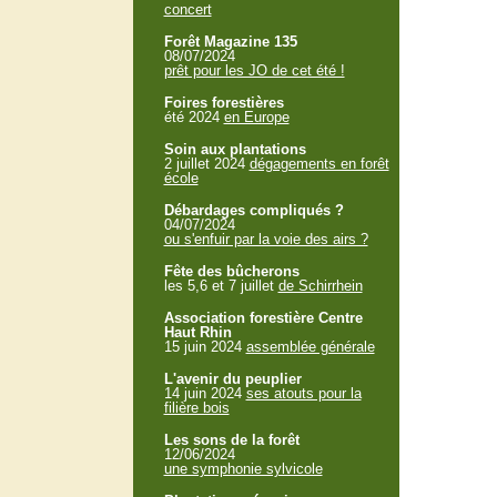
concert
Forêt Magazine 135
08/07/2024
prêt pour les JO de cet été !
Foires forestières
été 2024
en Europe
Soin aux plantations
2 juillet 2024
dégagements en forêt
école
Débardages compliqués ?
04/07/2024
ou s'enfuir par la voie des airs ?
Fête des bûcherons
les 5,6 et 7 juillet
de Schirrhein
Association forestière Centre
Haut Rhin
15 juin 2024
assemblée générale
L'avenir du peuplier
14 juin 2024
ses atouts pour la
filière bois
Les sons de la forêt
12/06/2024
une symphonie sylvicole