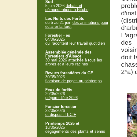
Sud
prob
5 juin 2026
débats et
démonstrations à Bitche
d'ins
Les Nuits des Forêts
(dist
du 5 au 21 juin
des animations pour
éclairer la forêt
d’arb
L'agr
Forestier - es
04/06/2026
des 
qui racontent leur travail quotidien
voisi
Assemblée générale des
doit 
Forestiers d'Alsace
30 mai 2026
attachée à tous les
chass
arbres et à leurs racines
2°a) 
Revues forestières du GE
30/05/2026
floraison de pages au printemps
Feux de forêts
29/05/2026
préparer l'été 2026
Foncier forestier
22/05/2026
et dispositif ECIF
Printemps 2026 et
18/05/2026
dégagements des plants et semis