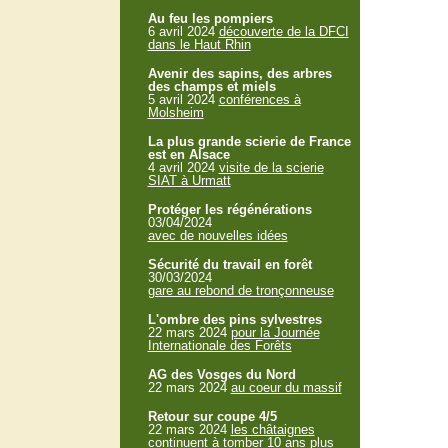
Au feu les pompiers
6 avril 2024
découverte de la DFCI
dans le Haut Rhin
Avenir des sapins, des arbres
des champs et miels
5 avril 2024
conférences à
Molsheim
La plus grande scierie de France
est en Alsace
4 avril 2024
visite de la scierie
SIAT à Urmatt
Protéger les régénérations
03/04/2024
avec de nouvelles idées
Sécurité du travail en forêt
30/03/2024
gare au rebond de tronçonneuse
L'ombre des pins sylvestres
22 mars 2024
pour la Journée
Internationale des Forêts
AG des Vosges du Nord
22 mars 2024
au coeur du massif
Retour sur coupe 4/5
22 mars 2024
les châtaignes
continuent à tomber 10 ans plus