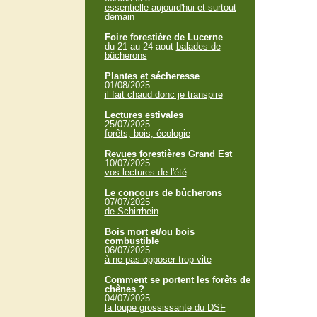
essentielle aujourd'hui et surtout
demain
Foire forestière de Lucerne
du 21 au 24 aout
balades de
bûcherons
Plantes et sécheresse
01/08/2025
il fait chaud donc je transpire
Lectures estivales
25/07/2025
forêts, bois, écologie
Revues forestières Grand Est
10/07/2025
vos lectures de l'été
Le concours de bûcherons
07/07/2025
de Schirrhein
Bois mort et/ou bois
combustible
06/07/2025
à ne pas opposer trop vite
Comment se portent les forêts de
chênes ?
04/07/2025
la loupe grossissante du DSF