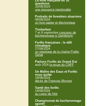
La forêt française en 10
questions
10/09/2024
une ressource inestimable
Portraits de forestiers alsaciens
06/09/2024
un livre papier et électronique
Timberfest
7 et 8 septembre
concours de
bûcheronnage à Sarrebourg
Forêts françaises : le défi
climatique
27/08/2024
un reportage de la chaîne Public
Sénat
Parlons Forêts du Grand Est
août 2024
la revue du CNPF
Un Maître des Eaux et Forêts
nous quitte
19/08/2024
décès de François Moyses
Santé des forêts
14/08/2024
au coeur de l'été
Championnat de bucheronnage
sportif