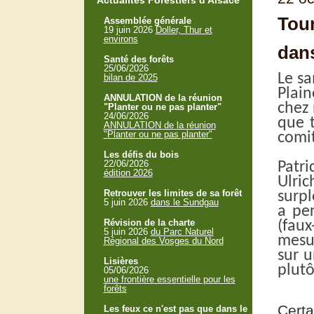
Actualités Forestiers d'Alsace
Tour
Assemblée générale
19 juin 2026
Doller, Thur et
environs
dans
Santé des forêts
25/06/2026
Le sa
bilan de 2025
Plain
ANNULATION de la réunion
chez 
"Planter ou ne pas planter"
24/06/2026
que 
ANNULATION de la réunion
"Planter ou ne pas planter"
comit
Les défis du bois
22/06/2026
Patri
édition 2026
Ulri
Retrouver les limites de sa forêt
surp
5 juin 2026
dans le Sundgau
a per
Révision de la charte
(fau
5 juin 2026
du Parc Naturel
mesur
Régional des Vosges du Nord
sur u
Lisières
plutô
05/06/2026
une frontière essentielle pour les
forêts
Cert
Les feux ce n'est pas que dans le