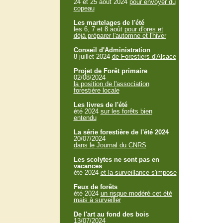
24 et 25 aout 2024
pour envoyer du
copeau
Les martelages de l'été
les 6, 7 et 8 août
pour d'ores et
déjà préparer l'automne et l'hiver
Conseil d'Administration
8 juillet 2024
de Forestiers d'Alsace
Projet de Forêt primaire
02/08/2024
la position de l'association
forestière locale
Les livres de l'été
été 2024
sur les forêts bien
entendu
La série forestière de l'été 2024
20/07/2024
dans le Journal du CNRS
Les scolytes ne sont pas en
vacances
été 2024
et la surveillance s'impose
Feux de forêts
été 2024
un risque modéré cet été
mais à surveiller
De l'art au fond des bois
13/07/2024