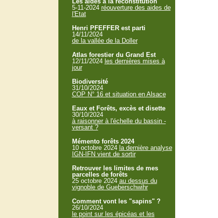
Les aides à la reconstitution
5-11-2024
réouverture des aides de
l'Etat
Henri PFEFFER est parti
14/11/2024
de la vallée de la Doller
Atlas forestier du Grand Est
12/11/2024
les dernières mises à
jour
Biodiversité
31/10/2024
COP N° 16 et situation en Alsace
Eaux et Forêts, excès et disette
30/10/2024
à raisonner à l'échelle du bassin -
versant ?
Mémento forêts 2024
10 octobre 2024
la dernière analyse
IGN-IFN vient de sortir
Retrouver les limites de mes
parcelles de forêts
25 octobre 2024
au dessus du
vignoble de Gueberschwihr
Comment vont les "sapins" ?
26/10/2024
le point sur les épicéas et les