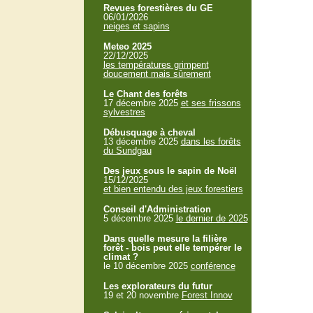
Revues forestières du GE
06/01/2026
neiges et sapins
Meteo 2025
22/12/2025
les températures grimpent
doucement mais sûrement
Le Chant des forêts
17 décembre 2025
et ses frissons
sylvestres
Débusquage à cheval
13 décembre 2025
dans les forêts
du Sundgau
Des jeux sous le sapin de Noël
15/12/2025
et bien entendu des jeux forestiers
Conseil d'Administration
5 décembre 2025
le dernier de 2025
Dans quelle mesure la filière
forêt - bois peut elle tempérer le
climat ?
le 10 décembre 2025
conférence
Les explorateurs du futur
19 et 20 novembre
Forest Innov