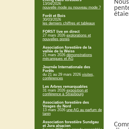
Nous
13/04/2026
pent
nouvelle mode ou nouveau mode ?
étaie
Forêt et Bois
30/03/2026
les derniers chiffres et tableaux
FORST live en direct
27 mars 2026
explorations et
nouvelles pistes
Association forestière de la
vallée de la Weiss
21 mars 2026
démonstrations
mécaniques et AG
Journée Internationale des
Forêts
du 21 au 29 mars 2026
visites,
conférences
Les Arbres remarquables
31 mars 2026
exposition et
conférence à Strasbourg
Association forestière des
Vosges du Nord
13 mars 2026
une AG au parfum de
tanin
Association forestière Sundgau
Comm
et Jura alsacien