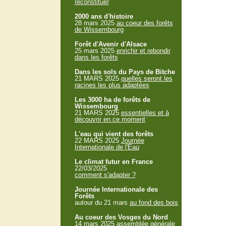
reconstituer
2000 ans d'histoire
28 mars 2025
au coeur des forêts
de Wissembourg
Forêt d'Avenir d'Alsace
25 mars 2025
enrichir et rebondir
dans les forêts
Dans les sols du Pays de Bitche
21 MARS 2025
quelles seront les
racines les plus adaptées
Les 3000 ha de forêts de
Wissembourg
21 MARS 2025
essentielles et à
découvrir en ce moment
L'eau qui vient des forêts
22 MARS 2025
Journée
Internationale de l'Eau
Le climat futur en France
22/03/2025
comment s'adapter ?
Journée Internationale des
Forêts
autour du 21 mars
au fond des bois
Au coeur des Vosges du Nord
14 mars 2025
assemblée générale